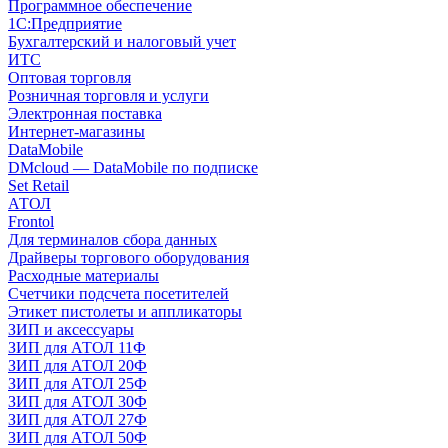
Программное обеспечение
1С:Предприятие
Бухгалтерский и налоговый учет
ИТС
Оптовая торговля
Розничная торговля и услуги
Электронная поставка
Интернет-магазины
DataMobile
DMcloud — DataMobile по подписке
Set Retail
АТОЛ
Frontol
Для терминалов сбора данных
Драйверы торгового оборудования
Расходные материалы
Счетчики подсчета посетителей
Этикет пистолеты и аппликаторы
ЗИП и аксессуары
ЗИП для АТОЛ 11Ф
ЗИП для АТОЛ 20Ф
ЗИП для АТОЛ 25Ф
ЗИП для АТОЛ 30Ф
ЗИП для АТОЛ 27Ф
ЗИП для АТОЛ 50Ф