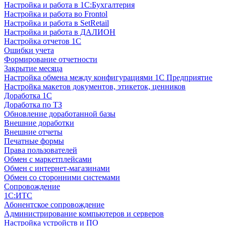
Настройка и работа в 1С:Бухгалтерия
Настройка и работа во Frontol
Настройка и работа в SetRetail
Настройка и работа в ДАЛИОН
Настройка отчетов 1С
Ошибки учета
Формирование отчетности
Закрытие месяца
Настройка обмена между конфигурациями 1С Предприятие
Настройка макетов документов, этикеток, ценников
Доработка 1С
Доработка по ТЗ
Обновление доработанной базы
Внешние доработки
Внешние отчеты
Печатные формы
Права пользователей
Обмен с маркетплейсами
Обмен с интернет-магазинами
Обмен со сторонними системами
Сопровождение
1C:ИТС
Абонентское сопровождение
Администрирование компьютеров и серверов
Настройка устройств и ПО