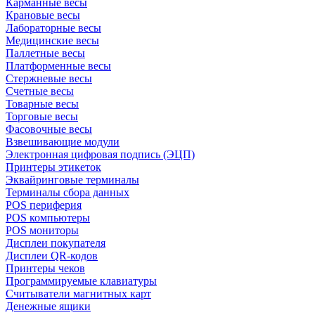
Карманные весы
Крановые весы
Лабораторные весы
Медицинские весы
Паллетные весы
Платформенные весы
Стержневые весы
Счетные весы
Товарные весы
Торговые весы
Фасовочные весы
Взвешивающие модули
Электронная цифровая подпись (ЭЦП)
Принтеры этикеток
Эквайринговые терминалы
Терминалы сбора данных
POS периферия
POS компьютеры
POS мониторы
Дисплеи покупателя
Дисплеи QR-кодов
Принтеры чеков
Программируемые клавиатуры
Считыватели магнитных карт
Денежные ящики