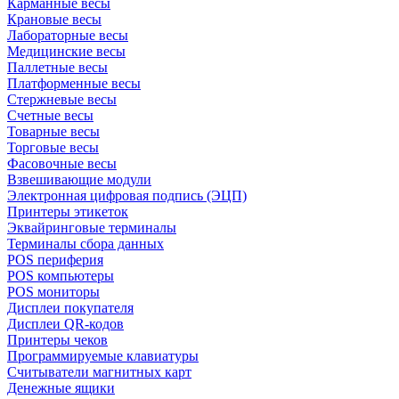
Карманные весы
Крановые весы
Лабораторные весы
Медицинские весы
Паллетные весы
Платформенные весы
Стержневые весы
Счетные весы
Товарные весы
Торговые весы
Фасовочные весы
Взвешивающие модули
Электронная цифровая подпись (ЭЦП)
Принтеры этикеток
Эквайринговые терминалы
Терминалы сбора данных
POS периферия
POS компьютеры
POS мониторы
Дисплеи покупателя
Дисплеи QR-кодов
Принтеры чеков
Программируемые клавиатуры
Считыватели магнитных карт
Денежные ящики