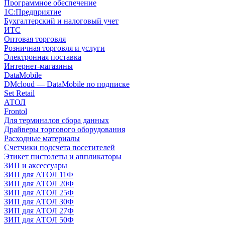
Программное обеспечение
1С:Предприятие
Бухгалтерский и налоговый учет
ИТС
Оптовая торговля
Розничная торговля и услуги
Электронная поставка
Интернет-магазины
DataMobile
DMcloud — DataMobile по подписке
Set Retail
АТОЛ
Frontol
Для терминалов сбора данных
Драйверы торгового оборудования
Расходные материалы
Счетчики подсчета посетителей
Этикет пистолеты и аппликаторы
ЗИП и аксессуары
ЗИП для АТОЛ 11Ф
ЗИП для АТОЛ 20Ф
ЗИП для АТОЛ 25Ф
ЗИП для АТОЛ 30Ф
ЗИП для АТОЛ 27Ф
ЗИП для АТОЛ 50Ф