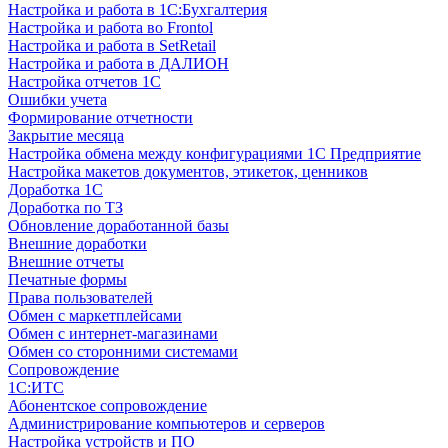
Настройка и работа в 1С:Бухгалтерия
Настройка и работа во Frontol
Настройка и работа в SetRetail
Настройка и работа в ДАЛИОН
Настройка отчетов 1С
Ошибки учета
Формирование отчетности
Закрытие месяца
Настройка обмена между конфигурациями 1С Предприятие
Настройка макетов документов, этикеток, ценников
Доработка 1С
Доработка по ТЗ
Обновление доработанной базы
Внешние доработки
Внешние отчеты
Печатные формы
Права пользователей
Обмен с маркетплейсами
Обмен с интернет-магазинами
Обмен со сторонними системами
Сопровождение
1C:ИТС
Абонентское сопровождение
Администрирование компьютеров и серверов
Настройка устройств и ПО