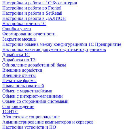
Настройка и работа в 1С:Бухгалтерия
Настройка и работа во Frontol
Настройка и работа в SetRetail
Настройка и работа в ДАЛИОН
Настройка отчетов 1С
Ошибки учета
Формирование отчетности
Закрытие месяца
Настройка обмена между конфигурациями 1С Предприятие
Настройка макетов документов, этикеток, ценников
Доработка 1С
Доработка по ТЗ
Обновление доработанной базы
Внешние доработки
Внешние отчеты
Печатные формы
Права пользователей
Обмен с маркетплейсами
Обмен с интернет-магазинами
Обмен со сторонними системами
Сопровождение
1C:ИТС
Абонентское сопровождение
Администрирование компьютеров и серверов
Настройка устройств и ПО