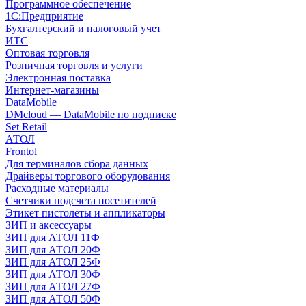
Программное обеспечение
1С:Предприятие
Бухгалтерский и налоговый учет
ИТС
Оптовая торговля
Розничная торговля и услуги
Электронная поставка
Интернет-магазины
DataMobile
DMcloud — DataMobile по подписке
Set Retail
АТОЛ
Frontol
Для терминалов сбора данных
Драйверы торгового оборудования
Расходные материалы
Счетчики подсчета посетителей
Этикет пистолеты и аппликаторы
ЗИП и аксессуары
ЗИП для АТОЛ 11Ф
ЗИП для АТОЛ 20Ф
ЗИП для АТОЛ 25Ф
ЗИП для АТОЛ 30Ф
ЗИП для АТОЛ 27Ф
ЗИП для АТОЛ 50Ф