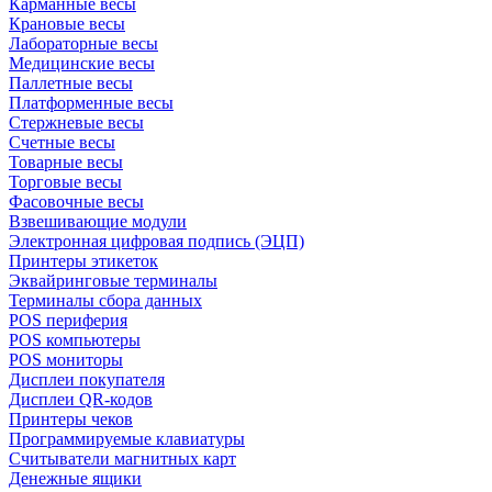
Карманные весы
Крановые весы
Лабораторные весы
Медицинские весы
Паллетные весы
Платформенные весы
Стержневые весы
Счетные весы
Товарные весы
Торговые весы
Фасовочные весы
Взвешивающие модули
Электронная цифровая подпись (ЭЦП)
Принтеры этикеток
Эквайринговые терминалы
Терминалы сбора данных
POS периферия
POS компьютеры
POS мониторы
Дисплеи покупателя
Дисплеи QR-кодов
Принтеры чеков
Программируемые клавиатуры
Считыватели магнитных карт
Денежные ящики