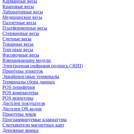
Карманные весы
Крановые весы
Лабораторные весы
Медицинские весы
Паллетные весы
Платформенные весы
Стержневые весы
Счетные весы
Товарные весы
Торговые весы
Фасовочные весы
Взвешивающие модули
Электронная цифровая подпись (ЭЦП)
Принтеры этикеток
Эквайринговые терминалы
Терминалы сбора данных
POS периферия
POS компьютеры
POS мониторы
Дисплеи покупателя
Дисплеи QR-кодов
Принтеры чеков
Программируемые клавиатуры
Считыватели магнитных карт
Денежные ящики