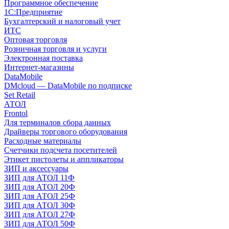
Программное обеспечение
1С:Предприятие
Бухгалтерский и налоговый учет
ИТС
Оптовая торговля
Розничная торговля и услуги
Электронная поставка
Интернет-магазины
DataMobile
DMcloud — DataMobile по подписке
Set Retail
АТОЛ
Frontol
Для терминалов сбора данных
Драйверы торгового оборудования
Расходные материалы
Счетчики подсчета посетителей
Этикет пистолеты и аппликаторы
ЗИП и аксессуары
ЗИП для АТОЛ 11Ф
ЗИП для АТОЛ 20Ф
ЗИП для АТОЛ 25Ф
ЗИП для АТОЛ 30Ф
ЗИП для АТОЛ 27Ф
ЗИП для АТОЛ 50Ф