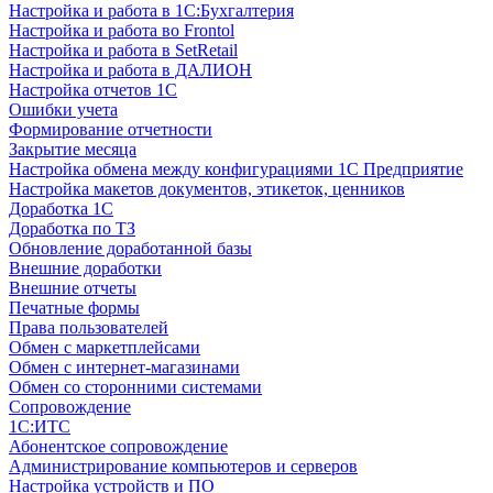
Настройка и работа в 1С:Бухгалтерия
Настройка и работа во Frontol
Настройка и работа в SetRetail
Настройка и работа в ДАЛИОН
Настройка отчетов 1С
Ошибки учета
Формирование отчетности
Закрытие месяца
Настройка обмена между конфигурациями 1С Предприятие
Настройка макетов документов, этикеток, ценников
Доработка 1С
Доработка по ТЗ
Обновление доработанной базы
Внешние доработки
Внешние отчеты
Печатные формы
Права пользователей
Обмен с маркетплейсами
Обмен с интернет-магазинами
Обмен со сторонними системами
Сопровождение
1C:ИТС
Абонентское сопровождение
Администрирование компьютеров и серверов
Настройка устройств и ПО