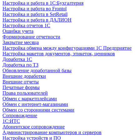
Настройка и работа в 1С:Бухгалтерия
Настройка и работа во Frontol
Настройка и работа в SetRetail
Настройка и работа в ДАЛИОН
Настройка отчетов 1С
Ошибки учета
Формирование отчетности
Закрытие месяца
Настройка обмена между конфигурациями 1С Предприятие
Настройка макетов документов, этикеток, ценников
Доработка 1С
Доработка по ТЗ
Обновление доработанной базы
Внешние доработки
Внешние отчеты
Печатные формы
Права пользователей
Обмен с маркетплейсами
Обмен с интернет-магазинами
Обмен со сторонними системами
Сопровождение
1C:ИТС
Абонентское сопровождение
Администрирование компьютеров и серверов
Настройка устройств и ПО