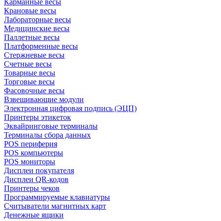
Карманные весы
Крановые весы
Лабораторные весы
Медицинские весы
Паллетные весы
Платформенные весы
Стержневые весы
Счетные весы
Товарные весы
Торговые весы
Фасовочные весы
Взвешивающие модули
Электронная цифровая подпись (ЭЦП)
Принтеры этикеток
Эквайринговые терминалы
Терминалы сбора данных
POS периферия
POS компьютеры
POS мониторы
Дисплеи покупателя
Дисплеи QR-кодов
Принтеры чеков
Программируемые клавиатуры
Считыватели магнитных карт
Денежные ящики