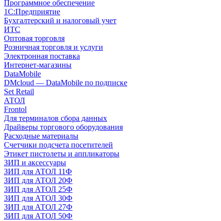
Программное обеспечение
1С:Предприятие
Бухгалтерский и налоговый учет
ИТС
Оптовая торговля
Розничная торговля и услуги
Электронная поставка
Интернет-магазины
DataMobile
DMcloud — DataMobile по подписке
Set Retail
АТОЛ
Frontol
Для терминалов сбора данных
Драйверы торгового оборудования
Расходные материалы
Счетчики подсчета посетителей
Этикет пистолеты и аппликаторы
ЗИП и аксессуары
ЗИП для АТОЛ 11Ф
ЗИП для АТОЛ 20Ф
ЗИП для АТОЛ 25Ф
ЗИП для АТОЛ 30Ф
ЗИП для АТОЛ 27Ф
ЗИП для АТОЛ 50Ф