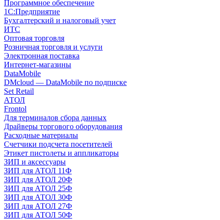
Программное обеспечение
1С:Предприятие
Бухгалтерский и налоговый учет
ИТС
Оптовая торговля
Розничная торговля и услуги
Электронная поставка
Интернет-магазины
DataMobile
DMcloud — DataMobile по подписке
Set Retail
АТОЛ
Frontol
Для терминалов сбора данных
Драйверы торгового оборудования
Расходные материалы
Счетчики подсчета посетителей
Этикет пистолеты и аппликаторы
ЗИП и аксессуары
ЗИП для АТОЛ 11Ф
ЗИП для АТОЛ 20Ф
ЗИП для АТОЛ 25Ф
ЗИП для АТОЛ 30Ф
ЗИП для АТОЛ 27Ф
ЗИП для АТОЛ 50Ф