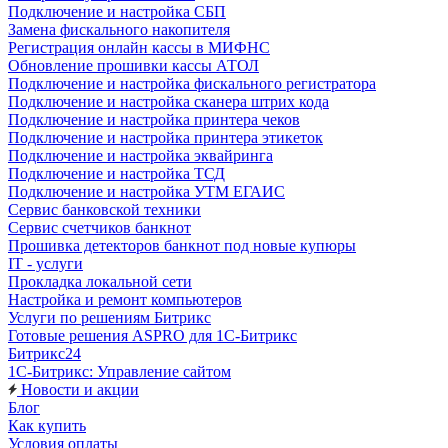
Подключение и настройка СБП
Замена фискального накопителя
Регистрация онлайн кассы в МИФНС
Обновление прошивки кассы АТОЛ
Подключение и настройка фискального регистратора
Подключение и настройка сканера штрих кода
Подключение и настройка принтера чеков
Подключение и настройка принтера этикеток
Подключение и настройка эквайринга
Подключение и настройка ТСД
Подключение и настройка УТМ ЕГАИС
Сервис банковской техники
Сервис счетчиков банкнот
Прошивка детекторов банкнот под новые купюры
IT - услуги
Прокладка локальной сети
Настройка и ремонт компьютеров
Услуги по решениям Битрикс
Готовые решения ASPRO для 1С-Битрикс
Битрикс24
1С-Битрикс: Управление сайтом
Новости и акции
Блог
Как купить
Условия оплаты