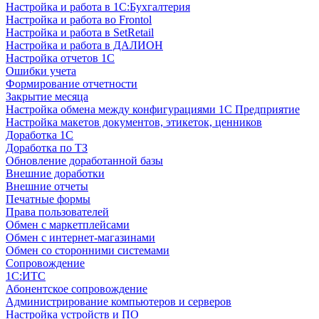
Настройка и работа в 1С:Бухгалтерия
Настройка и работа во Frontol
Настройка и работа в SetRetail
Настройка и работа в ДАЛИОН
Настройка отчетов 1С
Ошибки учета
Формирование отчетности
Закрытие месяца
Настройка обмена между конфигурациями 1С Предприятие
Настройка макетов документов, этикеток, ценников
Доработка 1С
Доработка по ТЗ
Обновление доработанной базы
Внешние доработки
Внешние отчеты
Печатные формы
Права пользователей
Обмен с маркетплейсами
Обмен с интернет-магазинами
Обмен со сторонними системами
Сопровождение
1C:ИТС
Абонентское сопровождение
Администрирование компьютеров и серверов
Настройка устройств и ПО