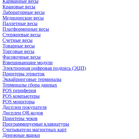
Карманные весы
Крановые весы
Лабораторные весы
Медицинские весы
Паллетные весы
Платформенные весы
Стержневые весы
Счетные весы
Товарные весы
Торговые весы
Фасовочные весы
Взвешивающие модули
Электронная цифровая подпись (ЭЦП)
Принтеры этикеток
Эквайринговые терминалы
Терминалы сбора данных
POS периферия
POS компьютеры
POS мониторы
Дисплеи покупателя
Дисплеи QR-кодов
Принтеры чеков
Программируемые клавиатуры
Считыватели магнитных карт
Денежные ящики