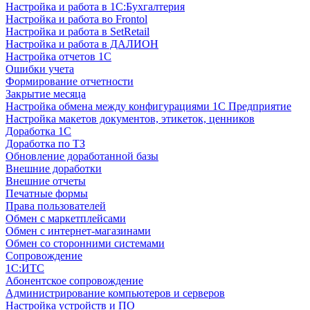
Настройка и работа в 1С:Бухгалтерия
Настройка и работа во Frontol
Настройка и работа в SetRetail
Настройка и работа в ДАЛИОН
Настройка отчетов 1С
Ошибки учета
Формирование отчетности
Закрытие месяца
Настройка обмена между конфигурациями 1С Предприятие
Настройка макетов документов, этикеток, ценников
Доработка 1С
Доработка по ТЗ
Обновление доработанной базы
Внешние доработки
Внешние отчеты
Печатные формы
Права пользователей
Обмен с маркетплейсами
Обмен с интернет-магазинами
Обмен со сторонними системами
Сопровождение
1C:ИТС
Абонентское сопровождение
Администрирование компьютеров и серверов
Настройка устройств и ПО