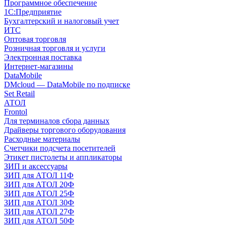
Программное обеспечение
1С:Предприятие
Бухгалтерский и налоговый учет
ИТС
Оптовая торговля
Розничная торговля и услуги
Электронная поставка
Интернет-магазины
DataMobile
DMcloud — DataMobile по подписке
Set Retail
АТОЛ
Frontol
Для терминалов сбора данных
Драйверы торгового оборудования
Расходные материалы
Счетчики подсчета посетителей
Этикет пистолеты и аппликаторы
ЗИП и аксессуары
ЗИП для АТОЛ 11Ф
ЗИП для АТОЛ 20Ф
ЗИП для АТОЛ 25Ф
ЗИП для АТОЛ 30Ф
ЗИП для АТОЛ 27Ф
ЗИП для АТОЛ 50Ф