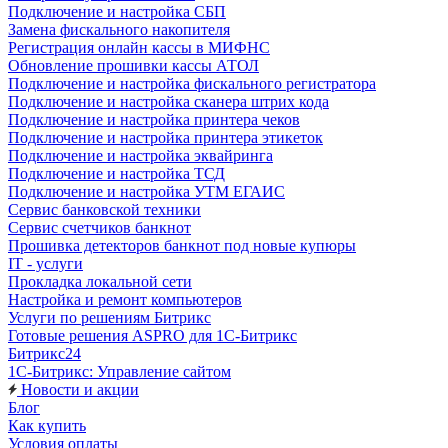
Подключение и настройка СБП
Замена фискального накопителя
Регистрация онлайн кассы в МИФНС
Обновление прошивки кассы АТОЛ
Подключение и настройка фискального регистратора
Подключение и настройка сканера штрих кода
Подключение и настройка принтера чеков
Подключение и настройка принтера этикеток
Подключение и настройка эквайринга
Подключение и настройка ТСД
Подключение и настройка УТМ ЕГАИС
Сервис банковской техники
Сервис счетчиков банкнот
Прошивка детекторов банкнот под новые купюры
IT - услуги
Прокладка локальной сети
Настройка и ремонт компьютеров
Услуги по решениям Битрикс
Готовые решения ASPRO для 1С-Битрикс
Битрикс24
1С-Битрикс: Управление сайтом
Новости и акции
Блог
Как купить
Условия оплаты