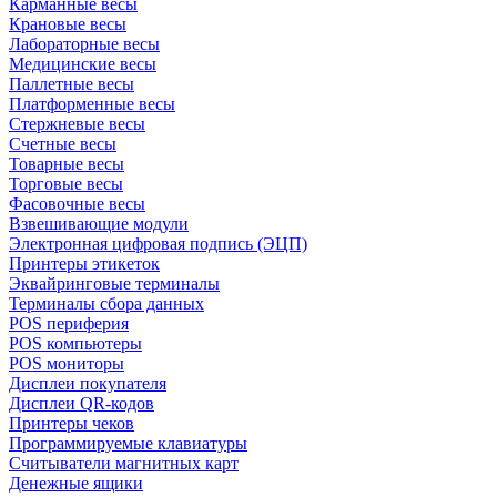
Карманные весы
Крановые весы
Лабораторные весы
Медицинские весы
Паллетные весы
Платформенные весы
Стержневые весы
Счетные весы
Товарные весы
Торговые весы
Фасовочные весы
Взвешивающие модули
Электронная цифровая подпись (ЭЦП)
Принтеры этикеток
Эквайринговые терминалы
Терминалы сбора данных
POS периферия
POS компьютеры
POS мониторы
Дисплеи покупателя
Дисплеи QR-кодов
Принтеры чеков
Программируемые клавиатуры
Считыватели магнитных карт
Денежные ящики