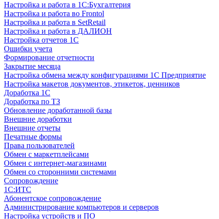
Настройка и работа в 1С:Бухгалтерия
Настройка и работа во Frontol
Настройка и работа в SetRetail
Настройка и работа в ДАЛИОН
Настройка отчетов 1С
Ошибки учета
Формирование отчетности
Закрытие месяца
Настройка обмена между конфигурациями 1С Предприятие
Настройка макетов документов, этикеток, ценников
Доработка 1С
Доработка по ТЗ
Обновление доработанной базы
Внешние доработки
Внешние отчеты
Печатные формы
Права пользователей
Обмен с маркетплейсами
Обмен с интернет-магазинами
Обмен со сторонними системами
Сопровождение
1C:ИТС
Абонентское сопровождение
Администрирование компьютеров и серверов
Настройка устройств и ПО