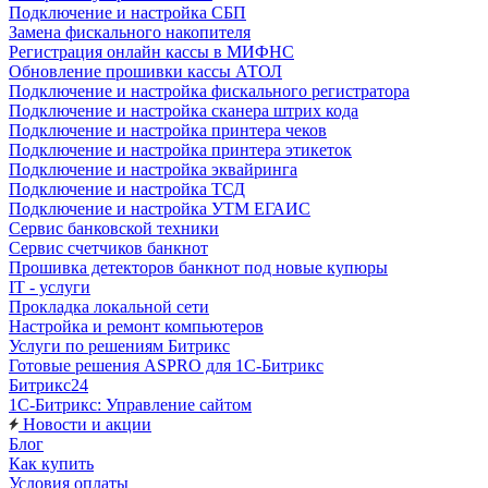
Подключение и настройка СБП
Замена фискального накопителя
Регистрация онлайн кассы в МИФНС
Обновление прошивки кассы АТОЛ
Подключение и настройка фискального регистратора
Подключение и настройка сканера штрих кода
Подключение и настройка принтера чеков
Подключение и настройка принтера этикеток
Подключение и настройка эквайринга
Подключение и настройка ТСД
Подключение и настройка УТМ ЕГАИС
Сервис банковской техники
Сервис счетчиков банкнот
Прошивка детекторов банкнот под новые купюры
IT - услуги
Прокладка локальной сети
Настройка и ремонт компьютеров
Услуги по решениям Битрикс
Готовые решения ASPRO для 1С-Битрикс
Битрикс24
1С-Битрикс: Управление сайтом
Новости и акции
Блог
Как купить
Условия оплаты