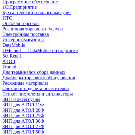
Программное обеспечение
1С:Предприятие
Бухгалтерский и налоговый учет
ИТС
Оптовая торговля
Розничная торговля и услуги
Электронная поставка
Интернет-магазины
DataMobile
DMcloud — DataMobile по подписке
Set Retail
АТОЛ
Frontol
Для терминалов сбора данных
Драйверы торгового оборудования
Расходные материалы
Счетчики подсчета посетителей
Этикет пистолеты и аппликаторы
ЗИП и аксессуары
ЗИП для АТОЛ 11Ф
ЗИП для АТОЛ 20Ф
ЗИП для АТОЛ 25Ф
ЗИП для АТОЛ 30Ф
ЗИП для АТОЛ 27Ф
ЗИП для АТОЛ 50Ф