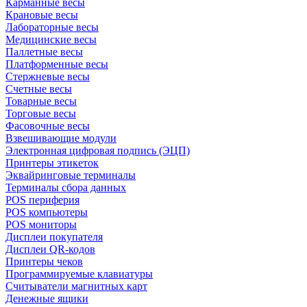
Карманные весы
Крановые весы
Лабораторные весы
Медицинские весы
Паллетные весы
Платформенные весы
Стержневые весы
Счетные весы
Товарные весы
Торговые весы
Фасовочные весы
Взвешивающие модули
Электронная цифровая подпись (ЭЦП)
Принтеры этикеток
Эквайринговые терминалы
Терминалы сбора данных
POS периферия
POS компьютеры
POS мониторы
Дисплеи покупателя
Дисплеи QR-кодов
Принтеры чеков
Программируемые клавиатуры
Считыватели магнитных карт
Денежные ящики