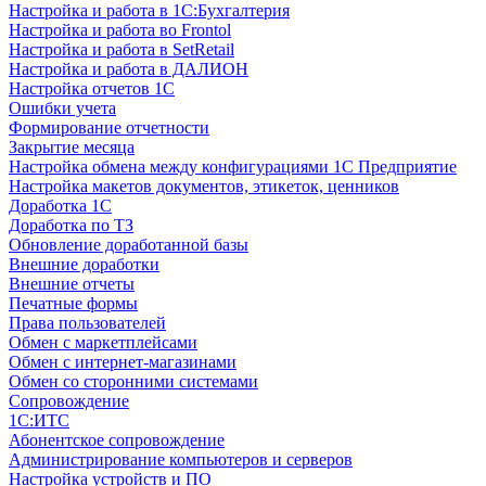
Настройка и работа в 1С:Бухгалтерия
Настройка и работа во Frontol
Настройка и работа в SetRetail
Настройка и работа в ДАЛИОН
Настройка отчетов 1С
Ошибки учета
Формирование отчетности
Закрытие месяца
Настройка обмена между конфигурациями 1С Предприятие
Настройка макетов документов, этикеток, ценников
Доработка 1С
Доработка по ТЗ
Обновление доработанной базы
Внешние доработки
Внешние отчеты
Печатные формы
Права пользователей
Обмен с маркетплейсами
Обмен с интернет-магазинами
Обмен со сторонними системами
Сопровождение
1C:ИТС
Абонентское сопровождение
Администрирование компьютеров и серверов
Настройка устройств и ПО