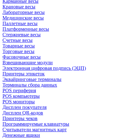
Карманные весы
Крановые весы
Лабораторные весы
Медицинские весы
Паллетные весы
Платформенные весы
Стержневые весы
Счетные весы
Товарные весы
Торговые весы
Фасовочные весы
Взвешивающие модули
Электронная цифровая подпись (ЭЦП)
Принтеры этикеток
Эквайринговые терминалы
Терминалы сбора данных
POS периферия
POS компьютеры
POS мониторы
Дисплеи покупателя
Дисплеи QR-кодов
Принтеры чеков
Программируемые клавиатуры
Считыватели магнитных карт
Денежные ящики