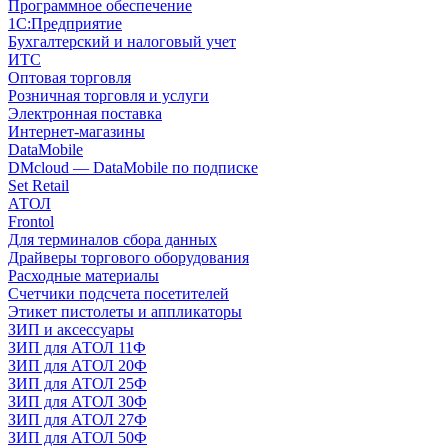
Программное обеспечение
1С:Предприятие
Бухгалтерский и налоговый учет
ИТС
Оптовая торговля
Розничная торговля и услуги
Электронная поставка
Интернет-магазины
DataMobile
DMcloud — DataMobile по подписке
Set Retail
АТОЛ
Frontol
Для терминалов сбора данных
Драйверы торгового оборудования
Расходные материалы
Счетчики подсчета посетителей
Этикет пистолеты и аппликаторы
ЗИП и аксессуары
ЗИП для АТОЛ 11Ф
ЗИП для АТОЛ 20Ф
ЗИП для АТОЛ 25Ф
ЗИП для АТОЛ 30Ф
ЗИП для АТОЛ 27Ф
ЗИП для АТОЛ 50Ф