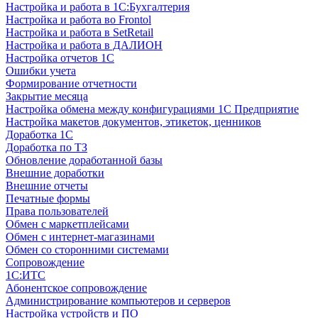
Настройка и работа в 1С:Бухгалтерия
Настройка и работа во Frontol
Настройка и работа в SetRetail
Настройка и работа в ДАЛИОН
Настройка отчетов 1С
Ошибки учета
Формирование отчетности
Закрытие месяца
Настройка обмена между конфигурациями 1С Предприятие
Настройка макетов документов, этикеток, ценников
Доработка 1С
Доработка по ТЗ
Обновление доработанной базы
Внешние доработки
Внешние отчеты
Печатные формы
Права пользователей
Обмен с маркетплейсами
Обмен с интернет-магазинами
Обмен со сторонними системами
Сопровождение
1C:ИТС
Абонентское сопровождение
Администрирование компьютеров и серверов
Настройка устройств и ПО