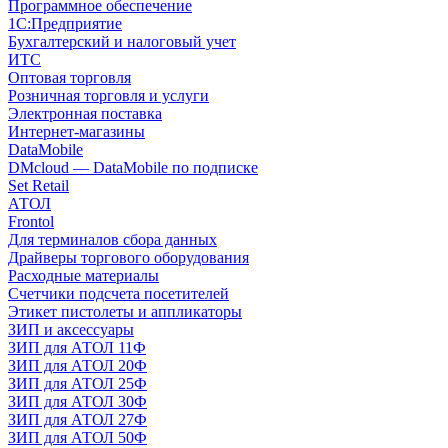
Программное обеспечение
1С:Предприятие
Бухгалтерский и налоговый учет
ИТС
Оптовая торговля
Розничная торговля и услуги
Электронная поставка
Интернет-магазины
DataMobile
DMcloud — DataMobile по подписке
Set Retail
АТОЛ
Frontol
Для терминалов сбора данных
Драйверы торгового оборудования
Расходные материалы
Счетчики подсчета посетителей
Этикет пистолеты и аппликаторы
ЗИП и аксессуары
ЗИП для АТОЛ 11Ф
ЗИП для АТОЛ 20Ф
ЗИП для АТОЛ 25Ф
ЗИП для АТОЛ 30Ф
ЗИП для АТОЛ 27Ф
ЗИП для АТОЛ 50Ф