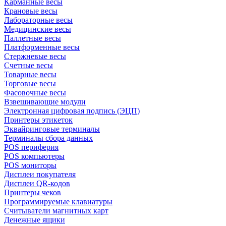
Карманные весы
Крановые весы
Лабораторные весы
Медицинские весы
Паллетные весы
Платформенные весы
Стержневые весы
Счетные весы
Товарные весы
Торговые весы
Фасовочные весы
Взвешивающие модули
Электронная цифровая подпись (ЭЦП)
Принтеры этикеток
Эквайринговые терминалы
Терминалы сбора данных
POS периферия
POS компьютеры
POS мониторы
Дисплеи покупателя
Дисплеи QR-кодов
Принтеры чеков
Программируемые клавиатуры
Считыватели магнитных карт
Денежные ящики