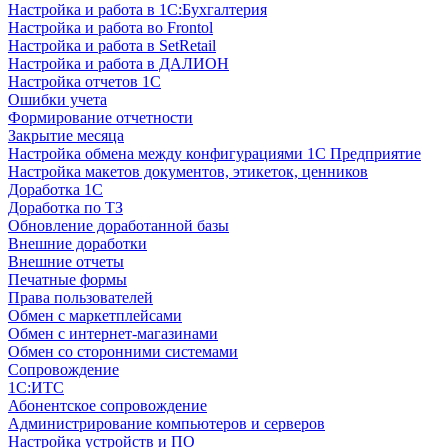
Настройка и работа в 1С:Бухгалтерия
Настройка и работа во Frontol
Настройка и работа в SetRetail
Настройка и работа в ДАЛИОН
Настройка отчетов 1С
Ошибки учета
Формирование отчетности
Закрытие месяца
Настройка обмена между конфигурациями 1С Предприятие
Настройка макетов документов, этикеток, ценников
Доработка 1С
Доработка по ТЗ
Обновление доработанной базы
Внешние доработки
Внешние отчеты
Печатные формы
Права пользователей
Обмен с маркетплейсами
Обмен с интернет-магазинами
Обмен со сторонними системами
Сопровождение
1C:ИТС
Абонентское сопровождение
Администрирование компьютеров и серверов
Настройка устройств и ПО