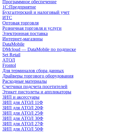
Программное обеспечение
1С:Предприятие
Бухгалтерский и налоговый учет
ИТС
Оптовая торговля
Розничная торговля и услуги
Электронная поставка
Интернет-магазины
DataMobile
DMcloud — DataMobile по подписке
Set Retail
АТОЛ
Frontol
Для терминалов сбора данных
Драйверы торгового оборудования
Расходные материалы
Счетчики подсчета посетителей
Этикет пистолеты и аппликаторы
ЗИП и аксессуары
ЗИП для АТОЛ 11Ф
ЗИП для АТОЛ 20Ф
ЗИП для АТОЛ 25Ф
ЗИП для АТОЛ 30Ф
ЗИП для АТОЛ 27Ф
ЗИП для АТОЛ 50Ф