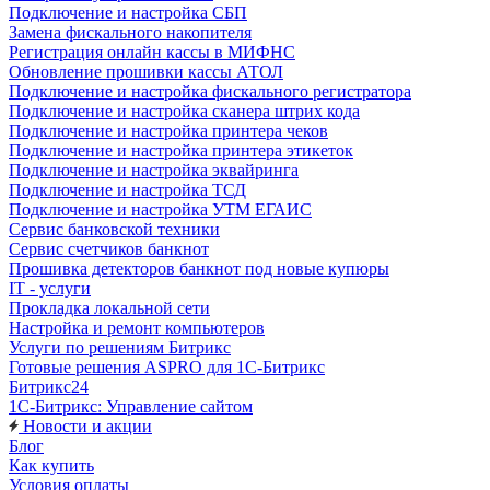
Подключение и настройка СБП
Замена фискального накопителя
Регистрация онлайн кассы в МИФНС
Обновление прошивки кассы АТОЛ
Подключение и настройка фискального регистратора
Подключение и настройка сканера штрих кода
Подключение и настройка принтера чеков
Подключение и настройка принтера этикеток
Подключение и настройка эквайринга
Подключение и настройка ТСД
Подключение и настройка УТМ ЕГАИС
Сервис банковской техники
Сервис счетчиков банкнот
Прошивка детекторов банкнот под новые купюры
IT - услуги
Прокладка локальной сети
Настройка и ремонт компьютеров
Услуги по решениям Битрикс
Готовые решения ASPRO для 1С-Битрикс
Битрикс24
1С-Битрикс: Управление сайтом
Новости и акции
Блог
Как купить
Условия оплаты