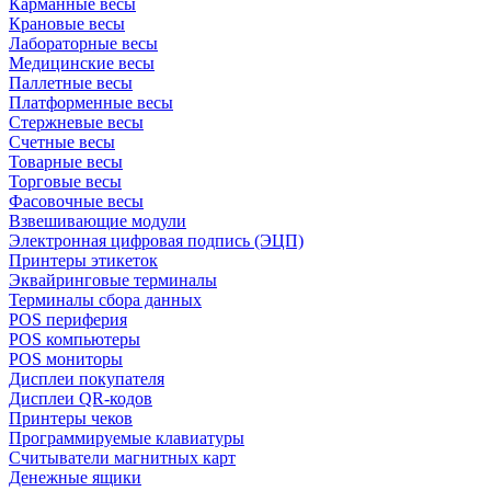
Карманные весы
Крановые весы
Лабораторные весы
Медицинские весы
Паллетные весы
Платформенные весы
Стержневые весы
Счетные весы
Товарные весы
Торговые весы
Фасовочные весы
Взвешивающие модули
Электронная цифровая подпись (ЭЦП)
Принтеры этикеток
Эквайринговые терминалы
Терминалы сбора данных
POS периферия
POS компьютеры
POS мониторы
Дисплеи покупателя
Дисплеи QR-кодов
Принтеры чеков
Программируемые клавиатуры
Считыватели магнитных карт
Денежные ящики