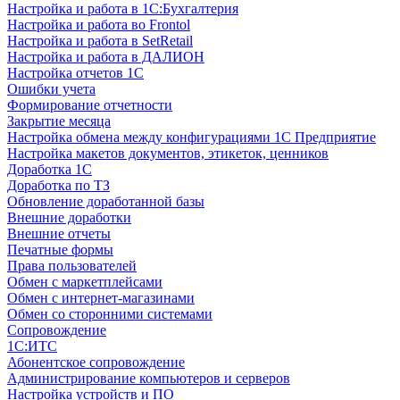
Настройка и работа в 1С:Бухгалтерия
Настройка и работа во Frontol
Настройка и работа в SetRetail
Настройка и работа в ДАЛИОН
Настройка отчетов 1С
Ошибки учета
Формирование отчетности
Закрытие месяца
Настройка обмена между конфигурациями 1С Предприятие
Настройка макетов документов, этикеток, ценников
Доработка 1С
Доработка по ТЗ
Обновление доработанной базы
Внешние доработки
Внешние отчеты
Печатные формы
Права пользователей
Обмен с маркетплейсами
Обмен с интернет-магазинами
Обмен со сторонними системами
Сопровождение
1C:ИТС
Абонентское сопровождение
Администрирование компьютеров и серверов
Настройка устройств и ПО