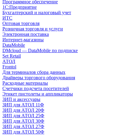
Программное обеспечение
1С:Предприятие
Бухгалтерский и налоговый учет
ИТС
Оптовая торговля
Розничная торговля и услуги
Электронная поставка
Интернет-магазины
DataMobile
DMcloud — DataMobile по подписке
Set Retail
АТОЛ
Frontol
Для терминалов сбора данных
Драйверы торгового оборудования
Расходные материалы
Счетчики подсчета посетителей
Этикет пистолеты и аппликаторы
ЗИП и аксессуары
ЗИП для АТОЛ 11Ф
ЗИП для АТОЛ 20Ф
ЗИП для АТОЛ 25Ф
ЗИП для АТОЛ 30Ф
ЗИП для АТОЛ 27Ф
ЗИП для АТОЛ 50Ф