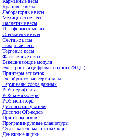
Карманные весы
Крановые весы
Лабораторные весы
Медицинские весы
Паллетные весы
Платформенные весы
Стержневые весы
Счетные весы
Товарные весы
Торговые весы
Фасовочные весы
Взвешивающие модули
Электронная цифровая подпись (ЭЦП)
Принтеры этикеток
Эквайринговые терминалы
Терминалы сбора данных
POS периферия
POS компьютеры
POS мониторы
Дисплеи покупателя
Дисплеи QR-кодов
Принтеры чеков
Программируемые клавиатуры
Считыватели магнитных карт
Денежные ящики