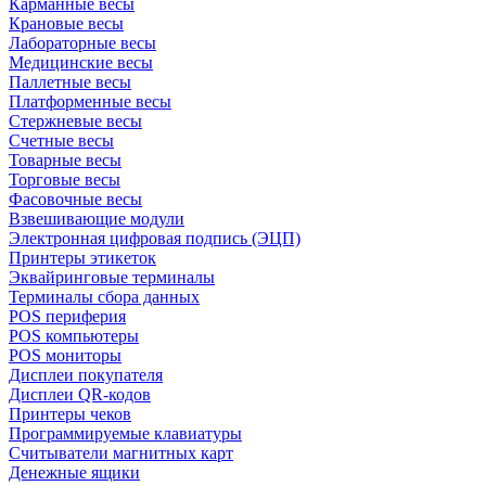
Карманные весы
Крановые весы
Лабораторные весы
Медицинские весы
Паллетные весы
Платформенные весы
Стержневые весы
Счетные весы
Товарные весы
Торговые весы
Фасовочные весы
Взвешивающие модули
Электронная цифровая подпись (ЭЦП)
Принтеры этикеток
Эквайринговые терминалы
Терминалы сбора данных
POS периферия
POS компьютеры
POS мониторы
Дисплеи покупателя
Дисплеи QR-кодов
Принтеры чеков
Программируемые клавиатуры
Считыватели магнитных карт
Денежные ящики