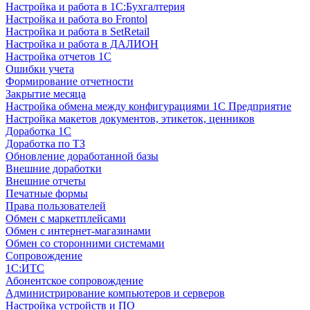
Настройка и работа в 1С:Бухгалтерия
Настройка и работа во Frontol
Настройка и работа в SetRetail
Настройка и работа в ДАЛИОН
Настройка отчетов 1С
Ошибки учета
Формирование отчетности
Закрытие месяца
Настройка обмена между конфигурациями 1С Предприятие
Настройка макетов документов, этикеток, ценников
Доработка 1С
Доработка по ТЗ
Обновление доработанной базы
Внешние доработки
Внешние отчеты
Печатные формы
Права пользователей
Обмен с маркетплейсами
Обмен с интернет-магазинами
Обмен со сторонними системами
Сопровождение
1C:ИТС
Абонентское сопровождение
Администрирование компьютеров и серверов
Настройка устройств и ПО