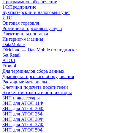
Программное обеспечение
1С:Предприятие
Бухгалтерский и налоговый учет
ИТС
Оптовая торговля
Розничная торговля и услуги
Электронная поставка
Интернет-магазины
DataMobile
DMcloud — DataMobile по подписке
Set Retail
АТОЛ
Frontol
Для терминалов сбора данных
Драйверы торгового оборудования
Расходные материалы
Счетчики подсчета посетителей
Этикет пистолеты и аппликаторы
ЗИП и аксессуары
ЗИП для АТОЛ 11Ф
ЗИП для АТОЛ 20Ф
ЗИП для АТОЛ 25Ф
ЗИП для АТОЛ 30Ф
ЗИП для АТОЛ 27Ф
ЗИП для АТОЛ 50Ф