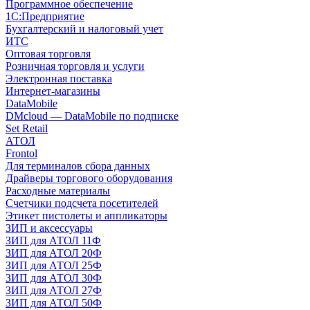
Программное обеспечение
1С:Предприятие
Бухгалтерский и налоговый учет
ИТС
Оптовая торговля
Розничная торговля и услуги
Электронная поставка
Интернет-магазины
DataMobile
DMcloud — DataMobile по подписке
Set Retail
АТОЛ
Frontol
Для терминалов сбора данных
Драйверы торгового оборудования
Расходные материалы
Счетчики подсчета посетителей
Этикет пистолеты и аппликаторы
ЗИП и аксессуары
ЗИП для АТОЛ 11Ф
ЗИП для АТОЛ 20Ф
ЗИП для АТОЛ 25Ф
ЗИП для АТОЛ 30Ф
ЗИП для АТОЛ 27Ф
ЗИП для АТОЛ 50Ф