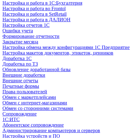
Настройка и работа в 1С:Бухгалтерия
Настройка и работа во Frontol
Настройка и работа в SetRetail
Настройка и работа в ДАЛИОН
Настройка отчетов 1С
Ошибки учета
Формирование отчетности
Закрытие месяца
Настройка обмена между конфигурациями 1С Предприятие
Настройка макетов документов, этикеток, ценников
Доработка 1С
Доработка по ТЗ
Обновление доработанной базы
Внешние доработки
Внешние отчеты
Печатные формы
Права пользователей
Обмен с маркетплейсами
Обмен с интернет-магазинами
Обмен со сторонними системами
Сопровождение
1C:ИТС
Абонентское сопровождение
Администрирование компьютеров и серверов
Настройка устройств и ПО