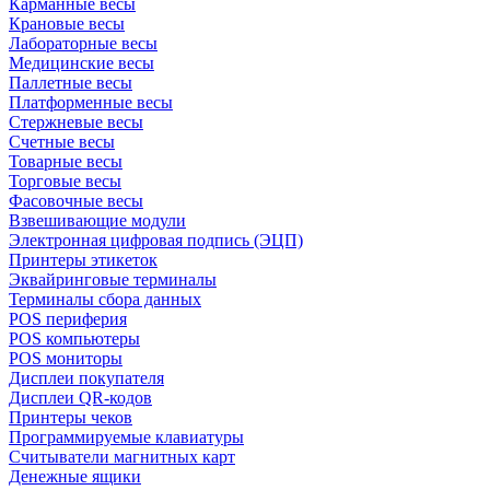
Карманные весы
Крановые весы
Лабораторные весы
Медицинские весы
Паллетные весы
Платформенные весы
Стержневые весы
Счетные весы
Товарные весы
Торговые весы
Фасовочные весы
Взвешивающие модули
Электронная цифровая подпись (ЭЦП)
Принтеры этикеток
Эквайринговые терминалы
Терминалы сбора данных
POS периферия
POS компьютеры
POS мониторы
Дисплеи покупателя
Дисплеи QR-кодов
Принтеры чеков
Программируемые клавиатуры
Считыватели магнитных карт
Денежные ящики