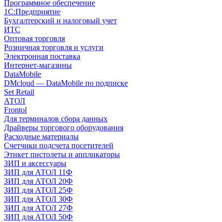
Программное обеспечение
1С:Предприятие
Бухгалтерский и налоговый учет
ИТС
Оптовая торговля
Розничная торговля и услуги
Электронная поставка
Интернет-магазины
DataMobile
DMcloud — DataMobile по подписке
Set Retail
АТОЛ
Frontol
Для терминалов сбора данных
Драйверы торгового оборудования
Расходные материалы
Счетчики подсчета посетителей
Этикет пистолеты и аппликаторы
ЗИП и аксессуары
ЗИП для АТОЛ 11Ф
ЗИП для АТОЛ 20Ф
ЗИП для АТОЛ 25Ф
ЗИП для АТОЛ 30Ф
ЗИП для АТОЛ 27Ф
ЗИП для АТОЛ 50Ф