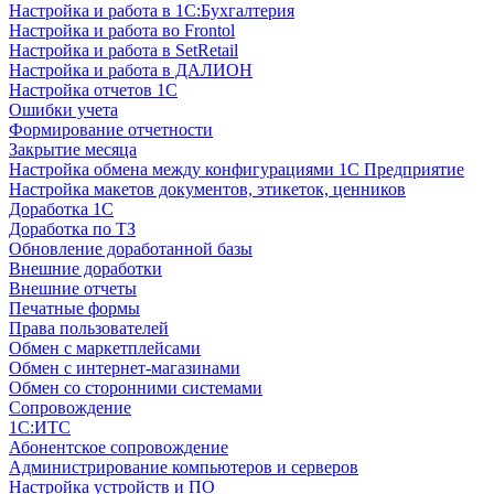
Настройка и работа в 1С:Бухгалтерия
Настройка и работа во Frontol
Настройка и работа в SetRetail
Настройка и работа в ДАЛИОН
Настройка отчетов 1С
Ошибки учета
Формирование отчетности
Закрытие месяца
Настройка обмена между конфигурациями 1С Предприятие
Настройка макетов документов, этикеток, ценников
Доработка 1С
Доработка по ТЗ
Обновление доработанной базы
Внешние доработки
Внешние отчеты
Печатные формы
Права пользователей
Обмен с маркетплейсами
Обмен с интернет-магазинами
Обмен со сторонними системами
Сопровождение
1C:ИТС
Абонентское сопровождение
Администрирование компьютеров и серверов
Настройка устройств и ПО