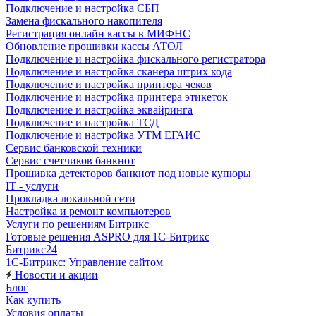
Подключение и настройка СБП
Замена фискального накопителя
Регистрация онлайн кассы в МИФНС
Обновление прошивки кассы АТОЛ
Подключение и настройка фискального регистратора
Подключение и настройка сканера штрих кода
Подключение и настройка принтера чеков
Подключение и настройка принтера этикеток
Подключение и настройка эквайринга
Подключение и настройка ТСД
Подключение и настройка УТМ ЕГАИС
Сервис банковской техники
Сервис счетчиков банкнот
Прошивка детекторов банкнот под новые купюры
IT - услуги
Прокладка локальной сети
Настройка и ремонт компьютеров
Услуги по решениям Битрикс
Готовые решения ASPRO для 1С-Битрикс
Битрикс24
1С-Битрикс: Управление сайтом
Новости и акции
Блог
Как купить
Условия оплаты