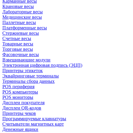
Карманные весы
Крановые весы
Лабораторные весы
Медицинские весы
Паллетные весы
Платформенные весы
Стержневые весы
Счетные весы
Товарные весы
Торговые весы
Фасовочные весы
Взвешивающие модули
Электронная цифровая подпись (ЭЦП)
Принтеры этикеток
Эквайринговые терминалы
Терминалы сбора данных
POS периферия
POS компьютеры
POS мониторы
Дисплеи покупателя
Дисплеи QR-кодов
Принтеры чеков
Программируемые клавиатуры
Считыватели магнитных карт
Денежные ящики