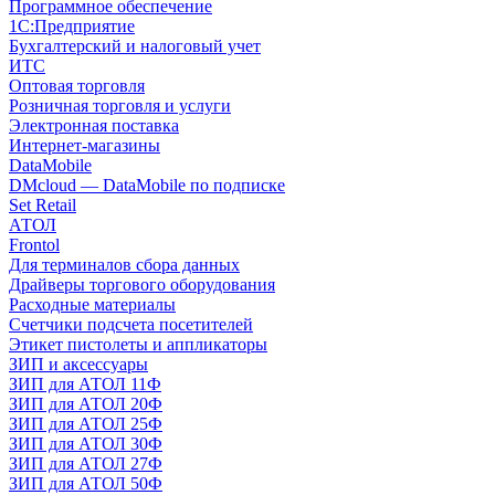
Программное обеспечение
1С:Предприятие
Бухгалтерский и налоговый учет
ИТС
Оптовая торговля
Розничная торговля и услуги
Электронная поставка
Интернет-магазины
DataMobile
DMcloud — DataMobile по подписке
Set Retail
АТОЛ
Frontol
Для терминалов сбора данных
Драйверы торгового оборудования
Расходные материалы
Счетчики подсчета посетителей
Этикет пистолеты и аппликаторы
ЗИП и аксессуары
ЗИП для АТОЛ 11Ф
ЗИП для АТОЛ 20Ф
ЗИП для АТОЛ 25Ф
ЗИП для АТОЛ 30Ф
ЗИП для АТОЛ 27Ф
ЗИП для АТОЛ 50Ф