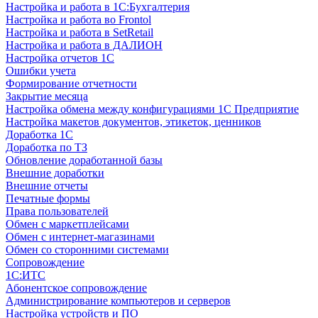
Настройка и работа в 1С:Бухгалтерия
Настройка и работа во Frontol
Настройка и работа в SetRetail
Настройка и работа в ДАЛИОН
Настройка отчетов 1С
Ошибки учета
Формирование отчетности
Закрытие месяца
Настройка обмена между конфигурациями 1С Предприятие
Настройка макетов документов, этикеток, ценников
Доработка 1С
Доработка по ТЗ
Обновление доработанной базы
Внешние доработки
Внешние отчеты
Печатные формы
Права пользователей
Обмен с маркетплейсами
Обмен с интернет-магазинами
Обмен со сторонними системами
Сопровождение
1C:ИТС
Абонентское сопровождение
Администрирование компьютеров и серверов
Настройка устройств и ПО