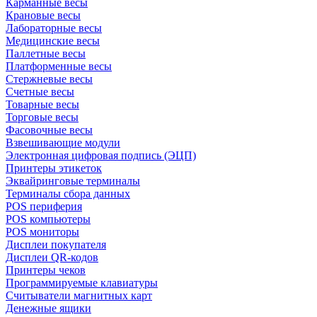
Карманные весы
Крановые весы
Лабораторные весы
Медицинские весы
Паллетные весы
Платформенные весы
Стержневые весы
Счетные весы
Товарные весы
Торговые весы
Фасовочные весы
Взвешивающие модули
Электронная цифровая подпись (ЭЦП)
Принтеры этикеток
Эквайринговые терминалы
Терминалы сбора данных
POS периферия
POS компьютеры
POS мониторы
Дисплеи покупателя
Дисплеи QR-кодов
Принтеры чеков
Программируемые клавиатуры
Считыватели магнитных карт
Денежные ящики