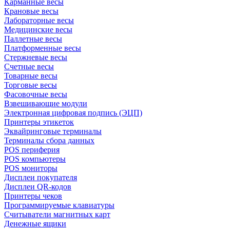
Карманные весы
Крановые весы
Лабораторные весы
Медицинские весы
Паллетные весы
Платформенные весы
Стержневые весы
Счетные весы
Товарные весы
Торговые весы
Фасовочные весы
Взвешивающие модули
Электронная цифровая подпись (ЭЦП)
Принтеры этикеток
Эквайринговые терминалы
Терминалы сбора данных
POS периферия
POS компьютеры
POS мониторы
Дисплеи покупателя
Дисплеи QR-кодов
Принтеры чеков
Программируемые клавиатуры
Считыватели магнитных карт
Денежные ящики