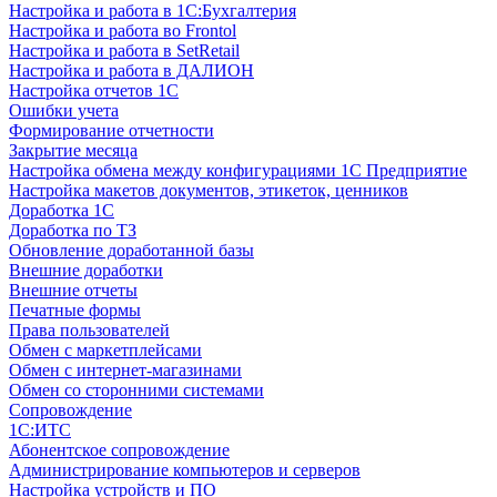
Настройка и работа в 1С:Бухгалтерия
Настройка и работа во Frontol
Настройка и работа в SetRetail
Настройка и работа в ДАЛИОН
Настройка отчетов 1С
Ошибки учета
Формирование отчетности
Закрытие месяца
Настройка обмена между конфигурациями 1С Предприятие
Настройка макетов документов, этикеток, ценников
Доработка 1С
Доработка по ТЗ
Обновление доработанной базы
Внешние доработки
Внешние отчеты
Печатные формы
Права пользователей
Обмен с маркетплейсами
Обмен с интернет-магазинами
Обмен со сторонними системами
Сопровождение
1C:ИТС
Абонентское сопровождение
Администрирование компьютеров и серверов
Настройка устройств и ПО