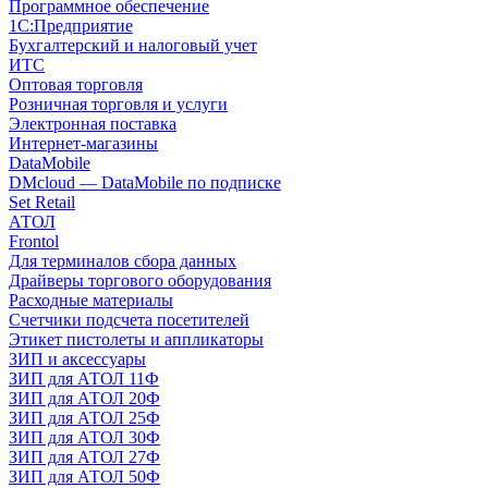
Программное обеспечение
1С:Предприятие
Бухгалтерский и налоговый учет
ИТС
Оптовая торговля
Розничная торговля и услуги
Электронная поставка
Интернет-магазины
DataMobile
DMcloud — DataMobile по подписке
Set Retail
АТОЛ
Frontol
Для терминалов сбора данных
Драйверы торгового оборудования
Расходные материалы
Счетчики подсчета посетителей
Этикет пистолеты и аппликаторы
ЗИП и аксессуары
ЗИП для АТОЛ 11Ф
ЗИП для АТОЛ 20Ф
ЗИП для АТОЛ 25Ф
ЗИП для АТОЛ 30Ф
ЗИП для АТОЛ 27Ф
ЗИП для АТОЛ 50Ф