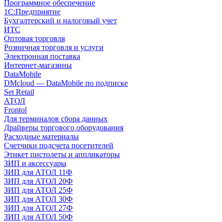
Программное обеспечение
1С:Предприятие
Бухгалтерский и налоговый учет
ИТС
Оптовая торговля
Розничная торговля и услуги
Электронная поставка
Интернет-магазины
DataMobile
DMcloud — DataMobile по подписке
Set Retail
АТОЛ
Frontol
Для терминалов сбора данных
Драйверы торгового оборудования
Расходные материалы
Счетчики подсчета посетителей
Этикет пистолеты и аппликаторы
ЗИП и аксессуары
ЗИП для АТОЛ 11Ф
ЗИП для АТОЛ 20Ф
ЗИП для АТОЛ 25Ф
ЗИП для АТОЛ 30Ф
ЗИП для АТОЛ 27Ф
ЗИП для АТОЛ 50Ф