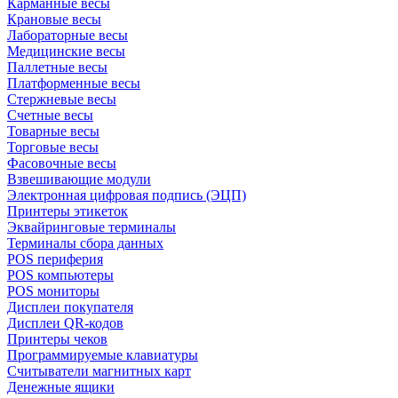
Карманные весы
Крановые весы
Лабораторные весы
Медицинские весы
Паллетные весы
Платформенные весы
Стержневые весы
Счетные весы
Товарные весы
Торговые весы
Фасовочные весы
Взвешивающие модули
Электронная цифровая подпись (ЭЦП)
Принтеры этикеток
Эквайринговые терминалы
Терминалы сбора данных
POS периферия
POS компьютеры
POS мониторы
Дисплеи покупателя
Дисплеи QR-кодов
Принтеры чеков
Программируемые клавиатуры
Считыватели магнитных карт
Денежные ящики