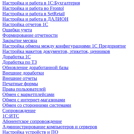
Настройка и работа в 1С:Бухгалтерия
Настройка и работа во Frontol
Настройка и работа в SetRetail
Настройка и работа в ДАЛИОН
Настройка отчетов 1С
Ошибки учета
Формирование отчетности
Закрытие месяца
Настройка обмена между конфигурациями 1С Предприятие
Настройка макетов документов, этикеток, ценников
Доработка 1С
Доработка по ТЗ
Обновление доработанной базы
Внешние доработки
Внешние отчеты
Печатные формы
Права пользователей
Обмен с маркетплейсами
Обмен с интернет-магазинами
Обмен со сторонними системами
Сопровождение
1C:ИТС
Абонентское сопровождение
Администрирование компьютеров и серверов
Настройка устройств и ПО