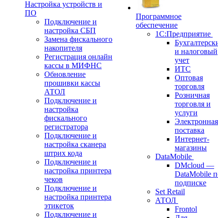
Настройка устройств и
ПО
Программное
Подключение и
обеспечение
настройка СБП
1С:Предприятие
Замена фискального
Бухгалтерск
накопителя
и налоговый
Регистрация онлайн
учет
кассы в МИФНС
ИТС
Обновление
Оптовая
прошивки кассы
торговля
АТОЛ
Розничная
Подключение и
торговля и
настройка
услуги
фискального
Электронная
регистратора
поставка
Подключение и
Интернет-
настройка сканера
магазины
штрих кода
DataMobile
Подключение и
DMcloud —
настройка принтера
DataMobile п
чеков
подписке
Подключение и
Set Retail
настройка принтера
АТОЛ
этикеток
Frontol
Подключение и
Для