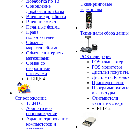
Доработка по ТЗ
Эквайринговые
Обновление
терминалы
доработанной базы
Внешние доработки
Внешние отчеты
Печатные формы
Права
Терминалы сбора данны
пользователей
Обмен с
маркетплейсами
Обмен с интернет-
POS периферия
магазинами
POS компьютеры
Обмен со
POS мониторы
сторонними
Дисплеи покупате
системами
Дисплеи QR-кодо
+ ЕЩЕ 4
Принтеры чеков
Программируемы
клавиатуры
Сопровождение
Считыватели
1C:ИТС
магнитных карт
Абонентское
+ ЕЩЕ 2
сопровождение
Администрирование
компьютеров и