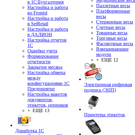
Медицинские вес
в 1С:Бухгалтерия
Паллетные весы
Настройка и работа
Платформенные
во Frontol
весы
Настройка и работа
Стержневые весы
в SetRetail
Счетные весы
Настройка и работа
Товарные весы
в ДАЛИОН
Торговые весы
Настройка отчетов
Фасовочные весы
1С
Взвешивающие
Ошибки учета
модули
Формирование
+ ЕЩЕ 12
отчетности
Закрытие месяца
Настройка обмена
между
конфигурациями 1С
Электронная цифровая
Предприятие
подпись (ЭЦП)
Настройка макетов
документов,
этикеток, ценников
+ ЕЩЕ 13
Принтеры этикеток
Доработка 1С