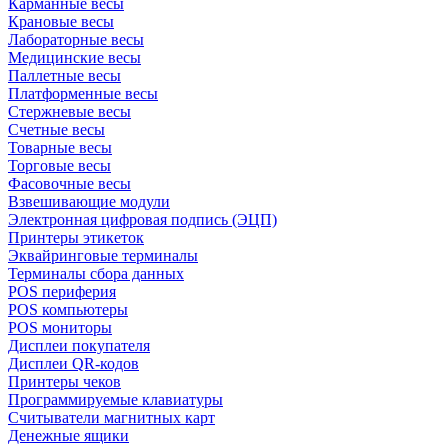
Карманные весы
Крановые весы
Лабораторные весы
Медицинские весы
Паллетные весы
Платформенные весы
Стержневые весы
Счетные весы
Товарные весы
Торговые весы
Фасовочные весы
Взвешивающие модули
Электронная цифровая подпись (ЭЦП)
Принтеры этикеток
Эквайринговые терминалы
Терминалы сбора данных
POS периферия
POS компьютеры
POS мониторы
Дисплеи покупателя
Дисплеи QR-кодов
Принтеры чеков
Программируемые клавиатуры
Считыватели магнитных карт
Денежные ящики