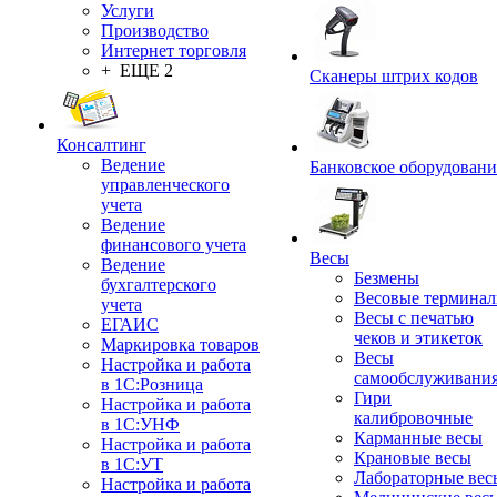
Услуги
Производство
Интернет торговля
+ ЕЩЕ 2
Сканеры штрих кодов
Консалтинг
Ведение
Банковское оборудовани
управленческого
учета
Ведение
финансового учета
Весы
Ведение
Безмены
бухгалтерского
Весовые термина
учета
Весы с печатью
ЕГАИС
чеков и этикеток
Маркировка товаров
Весы
Настройка и работа
самообслуживани
в 1С:Розница
Гири
Настройка и работа
калибровочные
в 1С:УНФ
Карманные весы
Настройка и работа
Крановые весы
в 1С:УТ
Лабораторные вес
Настройка и работа