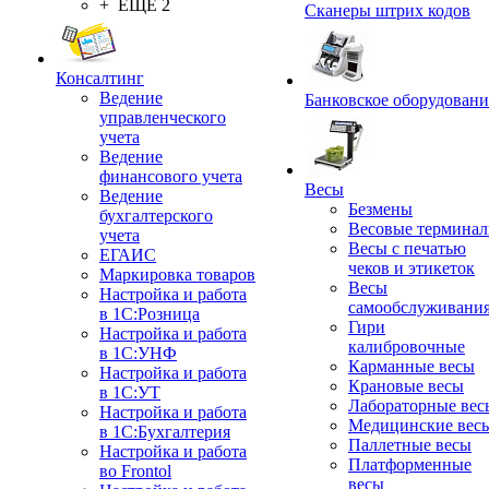
+ ЕЩЕ 2
Сканеры штрих кодов
Консалтинг
Ведение
Банковское оборудовани
управленческого
учета
Ведение
финансового учета
Весы
Ведение
Безмены
бухгалтерского
Весовые термина
учета
Весы с печатью
ЕГАИС
чеков и этикеток
Маркировка товаров
Весы
Настройка и работа
самообслуживани
в 1С:Розница
Гири
Настройка и работа
калибровочные
в 1С:УНФ
Карманные весы
Настройка и работа
Крановые весы
в 1С:УТ
Лабораторные вес
Настройка и работа
Медицинские вес
в 1С:Бухгалтерия
Паллетные весы
Настройка и работа
Платформенные
во Frontol
весы