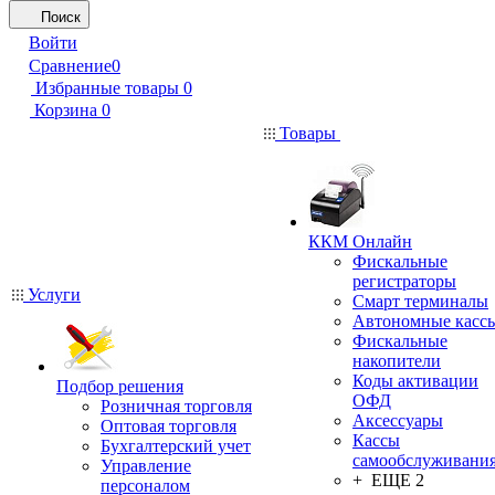
Поиск
Войти
Сравнение
0
Избранные товары
0
Корзина
0
Товары
ККМ Онлайн
Фискальные
регистраторы
Услуги
Смарт терминалы
Автономные касс
Фискальные
накопители
Коды активации
Подбор решения
ОФД
Розничная торговля
Аксессуары
Оптовая торговля
Кассы
Бухгалтерский учет
самообслуживани
Управление
+ ЕЩЕ 2
персоналом