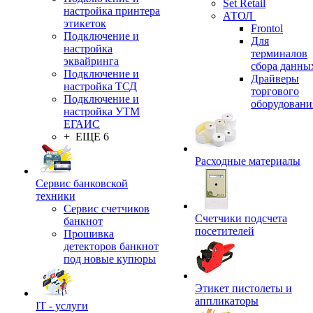
Set Retail
настройка принтера
АТОЛ
этикеток
Frontol
Подключение и
Для
настройка
терминалов
эквайринга
сбора данны
Подключение и
Драйверы
настройка ТСД
торгового
Подключение и
оборудовани
настройка УТМ
ЕГАИС
+ ЕЩЕ 6
Расходные материалы
Сервис банковской
техники
Сервис счетчиков
Счетчики подсчета
банкнот
посетителей
Прошивка
детекторов банкнот
под новые купюры
Этикет пистолеты и
аппликаторы
IT - услуги