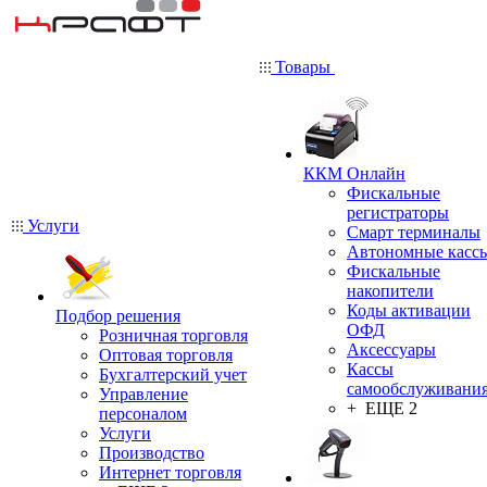
Товары
ККМ Онлайн
Фискальные
регистраторы
Услуги
Смарт терминалы
Автономные касс
Фискальные
накопители
Коды активации
Подбор решения
ОФД
Розничная торговля
Аксессуары
Оптовая торговля
Кассы
Бухгалтерский учет
самообслуживани
Управление
+ ЕЩЕ 2
персоналом
Услуги
Производство
Интернет торговля