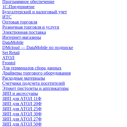
Программное обеспечение
1С:Предприятие
Бухгалтерский и налоговый учет
ИТС
Оптовая торговля
Розничная торговля и услуги
Электронная поставка
Интернет-магазины
DataMobile
DMcloud — DataMobile по подписке
Set Retail
АТОЛ
Frontol
Для терминалов сбора данных
Драйверы торгового оборудования
Расходные материалы
Счетчики подсчета посетителей
Этикет пистолеты и аппликаторы
ЗИП и аксессуары
ЗИП для АТОЛ 11Ф
ЗИП для АТОЛ 20Ф
ЗИП для АТОЛ 25Ф
ЗИП для АТОЛ 30Ф
ЗИП для АТОЛ 27Ф
ЗИП для АТОЛ 50Ф