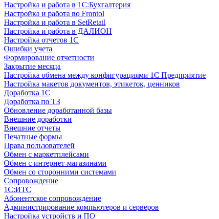
Настройка и работа в 1С:Бухгалтерия
Настройка и работа во Frontol
Настройка и работа в SetRetail
Настройка и работа в ДАЛИОН
Настройка отчетов 1С
Ошибки учета
Формирование отчетности
Закрытие месяца
Настройка обмена между конфигурациями 1С Предприятие
Настройка макетов документов, этикеток, ценников
Доработка 1С
Доработка по ТЗ
Обновление доработанной базы
Внешние доработки
Внешние отчеты
Печатные формы
Права пользователей
Обмен с маркетплейсами
Обмен с интернет-магазинами
Обмен со сторонними системами
Сопровождение
1C:ИТС
Абонентское сопровождение
Администрирование компьютеров и серверов
Настройка устройств и ПО