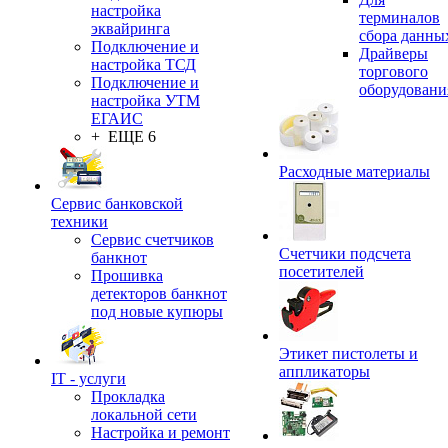
настройка
терминалов
эквайринга
сбора данны
Подключение и
Драйверы
настройка ТСД
торгового
Подключение и
оборудовани
настройка УТМ
ЕГАИС
+ ЕЩЕ 6
Расходные материалы
Сервис банковской
техники
Сервис счетчиков
Счетчики подсчета
банкнот
посетителей
Прошивка
детекторов банкнот
под новые купюры
Этикет пистолеты и
аппликаторы
IT - услуги
Прокладка
локальной сети
Настройка и ремонт