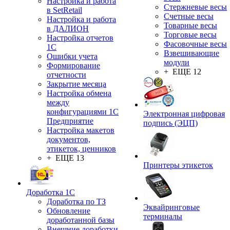
Настройка и работа
Стержневые весы
в SetRetail
Счетные весы
Настройка и работа
Товарные весы
в ДАЛИОН
Торговые весы
Настройка отчетов
Фасовочные весы
1С
Взвешивающие
Ошибки учета
модули
Формирование
+ ЕЩЕ 12
отчетности
Закрытие месяца
Настройка обмена
между
конфигурациями 1С
Электронная цифровая
Предприятие
подпись (ЭЦП)
Настройка макетов
документов,
этикеток, ценников
+ ЕЩЕ 13
Принтеры этикеток
Доработка 1С
Доработка по ТЗ
Эквайринговые
Обновление
терминалы
доработанной базы
Внешние доработки