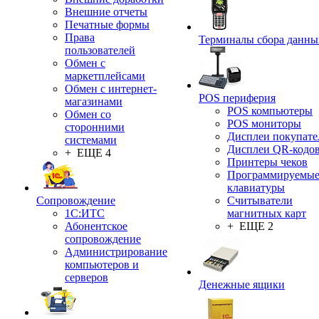
Внешние отчеты
Печатные формы
Права
Терминалы сбора данны
пользователей
Обмен с
маркетплейсами
Обмен с интернет-
POS периферия
магазинами
POS компьютеры
Обмен со
POS мониторы
сторонними
Дисплеи покупате
системами
Дисплеи QR-кодо
+ ЕЩЕ 4
Принтеры чеков
Программируемы
клавиатуры
Сопровождение
Считыватели
1C:ИТС
магнитных карт
Абонентское
+ ЕЩЕ 2
сопровождение
Администрирование
компьютеров и
серверов
Денежные ящики