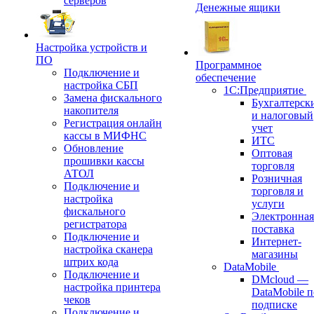
серверов
Денежные ящики
Настройка устройств и
ПО
Программное
Подключение и
обеспечение
настройка СБП
1С:Предприятие
Замена фискального
Бухгалтерск
накопителя
и налоговый
Регистрация онлайн
учет
кассы в МИФНС
ИТС
Обновление
Оптовая
прошивки кассы
торговля
АТОЛ
Розничная
Подключение и
торговля и
настройка
услуги
фискального
Электронная
регистратора
поставка
Подключение и
Интернет-
настройка сканера
магазины
штрих кода
DataMobile
Подключение и
DMcloud —
настройка принтера
DataMobile п
чеков
подписке
Подключение и