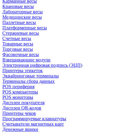
Карманные весы
Крановые весы
Лабораторные весы
Медицинские весы
Паллетные весы
Платформенные весы
Стержневые весы
Счетные весы
Товарные весы
Торговые весы
Фасовочные весы
Взвешивающие модули
Электронная цифровая подпись (ЭЦП)
Принтеры этикеток
Эквайринговые терминалы
Терминалы сбора данных
POS периферия
POS компьютеры
POS мониторы
Дисплеи покупателя
Дисплеи QR-кодов
Принтеры чеков
Программируемые клавиатуры
Считыватели магнитных карт
Денежные ящики