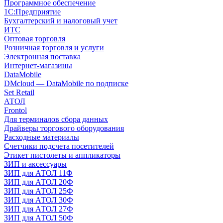
Программное обеспечение
1С:Предприятие
Бухгалтерский и налоговый учет
ИТС
Оптовая торговля
Розничная торговля и услуги
Электронная поставка
Интернет-магазины
DataMobile
DMcloud — DataMobile по подписке
Set Retail
АТОЛ
Frontol
Для терминалов сбора данных
Драйверы торгового оборудования
Расходные материалы
Счетчики подсчета посетителей
Этикет пистолеты и аппликаторы
ЗИП и аксессуары
ЗИП для АТОЛ 11Ф
ЗИП для АТОЛ 20Ф
ЗИП для АТОЛ 25Ф
ЗИП для АТОЛ 30Ф
ЗИП для АТОЛ 27Ф
ЗИП для АТОЛ 50Ф