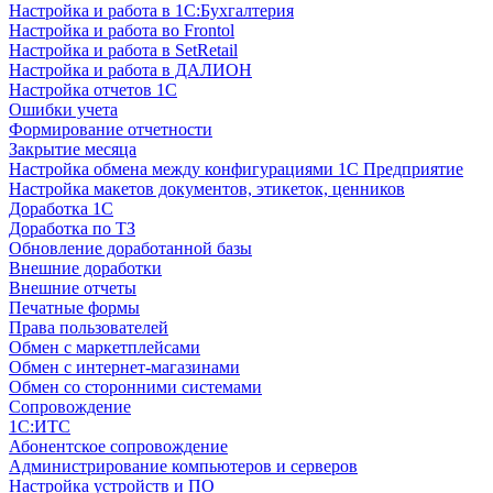
Настройка и работа в 1С:Бухгалтерия
Настройка и работа во Frontol
Настройка и работа в SetRetail
Настройка и работа в ДАЛИОН
Настройка отчетов 1С
Ошибки учета
Формирование отчетности
Закрытие месяца
Настройка обмена между конфигурациями 1С Предприятие
Настройка макетов документов, этикеток, ценников
Доработка 1С
Доработка по ТЗ
Обновление доработанной базы
Внешние доработки
Внешние отчеты
Печатные формы
Права пользователей
Обмен с маркетплейсами
Обмен с интернет-магазинами
Обмен со сторонними системами
Сопровождение
1C:ИТС
Абонентское сопровождение
Администрирование компьютеров и серверов
Настройка устройств и ПО