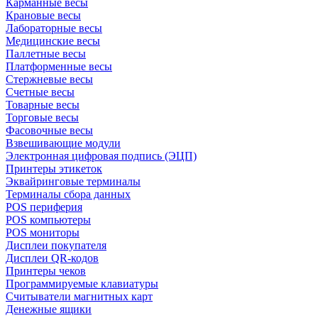
Карманные весы
Крановые весы
Лабораторные весы
Медицинские весы
Паллетные весы
Платформенные весы
Стержневые весы
Счетные весы
Товарные весы
Торговые весы
Фасовочные весы
Взвешивающие модули
Электронная цифровая подпись (ЭЦП)
Принтеры этикеток
Эквайринговые терминалы
Терминалы сбора данных
POS периферия
POS компьютеры
POS мониторы
Дисплеи покупателя
Дисплеи QR-кодов
Принтеры чеков
Программируемые клавиатуры
Считыватели магнитных карт
Денежные ящики