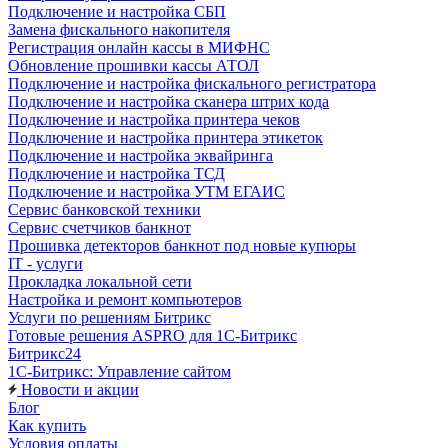
Подключение и настройка СБП
Замена фискального накопителя
Регистрация онлайн кассы в МИФНС
Обновление прошивки кассы АТОЛ
Подключение и настройка фискального регистратора
Подключение и настройка сканера штрих кода
Подключение и настройка принтера чеков
Подключение и настройка принтера этикеток
Подключение и настройка эквайринга
Подключение и настройка ТСД
Подключение и настройка УТМ ЕГАИС
Сервис банковской техники
Сервис счетчиков банкнот
Прошивка детекторов банкнот под новые купюры
IT - услуги
Прокладка локальной сети
Настройка и ремонт компьютеров
Услуги по решениям Битрикс
Готовые решения ASPRO для 1С-Битрикс
Битрикс24
1С-Битрикс: Управление сайтом
Новости и акции
Блог
Как купить
Условия оплаты