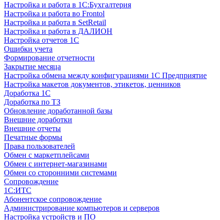
Настройка и работа в 1С:Бухгалтерия
Настройка и работа во Frontol
Настройка и работа в SetRetail
Настройка и работа в ДАЛИОН
Настройка отчетов 1С
Ошибки учета
Формирование отчетности
Закрытие месяца
Настройка обмена между конфигурациями 1С Предприятие
Настройка макетов документов, этикеток, ценников
Доработка 1С
Доработка по ТЗ
Обновление доработанной базы
Внешние доработки
Внешние отчеты
Печатные формы
Права пользователей
Обмен с маркетплейсами
Обмен с интернет-магазинами
Обмен со сторонними системами
Сопровождение
1C:ИТС
Абонентское сопровождение
Администрирование компьютеров и серверов
Настройка устройств и ПО