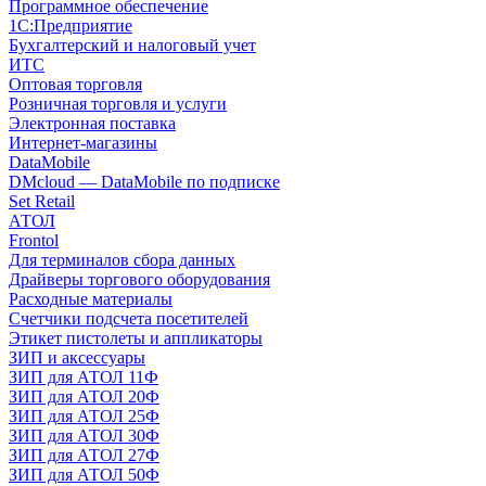
Программное обеспечение
1С:Предприятие
Бухгалтерский и налоговый учет
ИТС
Оптовая торговля
Розничная торговля и услуги
Электронная поставка
Интернет-магазины
DataMobile
DMcloud — DataMobile по подписке
Set Retail
АТОЛ
Frontol
Для терминалов сбора данных
Драйверы торгового оборудования
Расходные материалы
Счетчики подсчета посетителей
Этикет пистолеты и аппликаторы
ЗИП и аксессуары
ЗИП для АТОЛ 11Ф
ЗИП для АТОЛ 20Ф
ЗИП для АТОЛ 25Ф
ЗИП для АТОЛ 30Ф
ЗИП для АТОЛ 27Ф
ЗИП для АТОЛ 50Ф