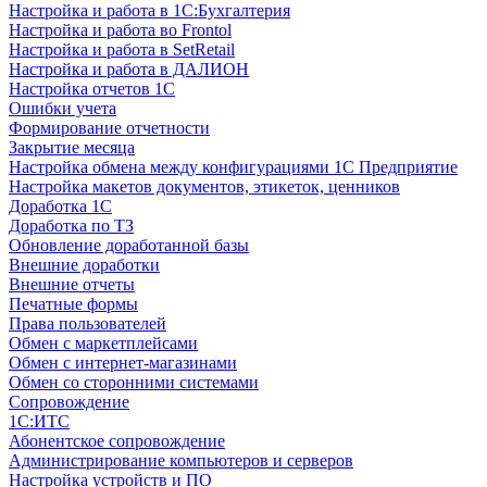
Настройка и работа в 1С:Бухгалтерия
Настройка и работа во Frontol
Настройка и работа в SetRetail
Настройка и работа в ДАЛИОН
Настройка отчетов 1С
Ошибки учета
Формирование отчетности
Закрытие месяца
Настройка обмена между конфигурациями 1С Предприятие
Настройка макетов документов, этикеток, ценников
Доработка 1С
Доработка по ТЗ
Обновление доработанной базы
Внешние доработки
Внешние отчеты
Печатные формы
Права пользователей
Обмен с маркетплейсами
Обмен с интернет-магазинами
Обмен со сторонними системами
Сопровождение
1C:ИТС
Абонентское сопровождение
Администрирование компьютеров и серверов
Настройка устройств и ПО