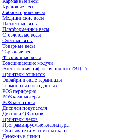
Карманные весы
Крановые весы
Лабораторные весы
Медицинские весы
Паллетные весы
Платформенные весы
Стержневые весы
Счетные весы
Товарные весы
Торговые весы
Фасовочные весы
Взвешивающие модули
Электронная цифровая подпись (ЭЦП)
Принтеры этикеток
Эквайринговые терминалы
Терминалы сбора данных
POS периферия
POS компьютеры
POS мониторы
Дисплеи покупателя
Дисплеи QR-кодов
Принтеры чеков
Программируемые клавиатуры
Считыватели магнитных карт
Денежные ящики