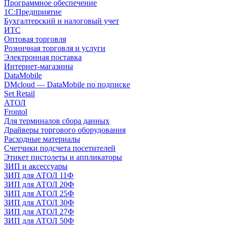
Программное обеспечение
1С:Предприятие
Бухгалтерский и налоговый учет
ИТС
Оптовая торговля
Розничная торговля и услуги
Электронная поставка
Интернет-магазины
DataMobile
DMcloud — DataMobile по подписке
Set Retail
АТОЛ
Frontol
Для терминалов сбора данных
Драйверы торгового оборудования
Расходные материалы
Счетчики подсчета посетителей
Этикет пистолеты и аппликаторы
ЗИП и аксессуары
ЗИП для АТОЛ 11Ф
ЗИП для АТОЛ 20Ф
ЗИП для АТОЛ 25Ф
ЗИП для АТОЛ 30Ф
ЗИП для АТОЛ 27Ф
ЗИП для АТОЛ 50Ф