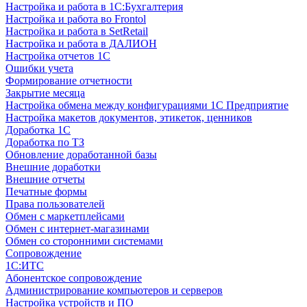
Настройка и работа в 1С:Бухгалтерия
Настройка и работа во Frontol
Настройка и работа в SetRetail
Настройка и работа в ДАЛИОН
Настройка отчетов 1С
Ошибки учета
Формирование отчетности
Закрытие месяца
Настройка обмена между конфигурациями 1С Предприятие
Настройка макетов документов, этикеток, ценников
Доработка 1С
Доработка по ТЗ
Обновление доработанной базы
Внешние доработки
Внешние отчеты
Печатные формы
Права пользователей
Обмен с маркетплейсами
Обмен с интернет-магазинами
Обмен со сторонними системами
Сопровождение
1C:ИТС
Абонентское сопровождение
Администрирование компьютеров и серверов
Настройка устройств и ПО