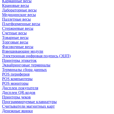
Карманные весы
Крановые весы
Лабораторные весы
Медицинские весы
Паллетные весы
Платформенные весы
Стержневые весы
Счетные весы
Товарные весы
Торговые весы
Фасовочные весы
Взвешивающие модули
Электронная цифровая подпись (ЭЦП)
Принтеры этикеток
Эквайринговые терминалы
Терминалы сбора данных
POS периферия
POS компьютеры
POS мониторы
Дисплеи покупателя
Дисплеи QR-кодов
Принтеры чеков
Программируемые клавиатуры
Считыватели магнитных карт
Денежные ящики