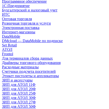
Программное обеспечение
1С:Предприятие
Бухгалтерский и налоговый учет
ИТС
Оптовая торговля
Розничная торговля и услуги
Электронная поставка
Интернет-магазины
DataMobile
DMcloud — DataMobile по подписке
Set Retail
АТОЛ
Frontol
Для терминалов сбора данных
Драйверы торгового оборудования
Расходные материалы
Счетчики подсчета посетителей
Этикет пистолеты и аппликаторы
ЗИП и аксессуары
ЗИП для АТОЛ 11Ф
ЗИП для АТОЛ 20Ф
ЗИП для АТОЛ 25Ф
ЗИП для АТОЛ 30Ф
ЗИП для АТОЛ 27Ф
ЗИП для АТОЛ 50Ф