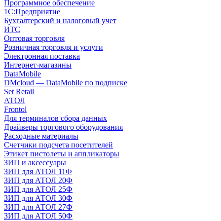
Программное обеспечение
1С:Предприятие
Бухгалтерский и налоговый учет
ИТС
Оптовая торговля
Розничная торговля и услуги
Электронная поставка
Интернет-магазины
DataMobile
DMcloud — DataMobile по подписке
Set Retail
АТОЛ
Frontol
Для терминалов сбора данных
Драйверы торгового оборудования
Расходные материалы
Счетчики подсчета посетителей
Этикет пистолеты и аппликаторы
ЗИП и аксессуары
ЗИП для АТОЛ 11Ф
ЗИП для АТОЛ 20Ф
ЗИП для АТОЛ 25Ф
ЗИП для АТОЛ 30Ф
ЗИП для АТОЛ 27Ф
ЗИП для АТОЛ 50Ф