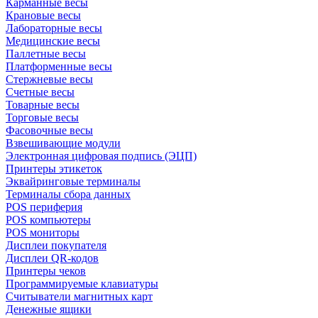
Карманные весы
Крановые весы
Лабораторные весы
Медицинские весы
Паллетные весы
Платформенные весы
Стержневые весы
Счетные весы
Товарные весы
Торговые весы
Фасовочные весы
Взвешивающие модули
Электронная цифровая подпись (ЭЦП)
Принтеры этикеток
Эквайринговые терминалы
Терминалы сбора данных
POS периферия
POS компьютеры
POS мониторы
Дисплеи покупателя
Дисплеи QR-кодов
Принтеры чеков
Программируемые клавиатуры
Считыватели магнитных карт
Денежные ящики