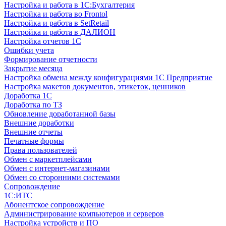
Настройка и работа в 1С:Бухгалтерия
Настройка и работа во Frontol
Настройка и работа в SetRetail
Настройка и работа в ДАЛИОН
Настройка отчетов 1С
Ошибки учета
Формирование отчетности
Закрытие месяца
Настройка обмена между конфигурациями 1С Предприятие
Настройка макетов документов, этикеток, ценников
Доработка 1С
Доработка по ТЗ
Обновление доработанной базы
Внешние доработки
Внешние отчеты
Печатные формы
Права пользователей
Обмен с маркетплейсами
Обмен с интернет-магазинами
Обмен со сторонними системами
Сопровождение
1C:ИТС
Абонентское сопровождение
Администрирование компьютеров и серверов
Настройка устройств и ПО