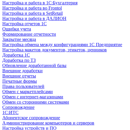
Настройка и работа в 1С:Бухгалтерия
Настройка и работа во Frontol
Настройка и работа в SetRetail
Настройка и работа в ДАЛИОН
Настройка отчетов 1С
Ошибки учета
Формирование отчетности
Закрытие месяца
Настройка обмена между конфигурациями 1С Предприятие
Настройка макетов документов, этикеток, ценников
Доработка 1С
Доработка по ТЗ
Обновление доработанной базы
Внешние доработки
Внешние отчеты
Печатные формы
Права пользователей
Обмен с маркетплейсами
Обмен с интернет-магазинами
Обмен со сторонними системами
Сопровождение
1C:ИТС
Абонентское сопровождение
Администрирование компьютеров и серверов
Настройка устройств и ПО