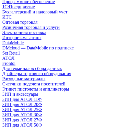
Программное обеспечение
1С:Предприятие
Бухгалтерский и налоговый учет
ИТС
Оптовая торговля
Розничная торговля и услуги
Электронная поставка
Интернет-магазины
DataMobile
DMcloud — DataMobile по подписке
Set Retail
АТОЛ
Frontol
Для терминалов сбора данных
Драйверы торгового оборудования
Расходные материалы
Счетчики подсчета посетителей
Этикет пистолеты и аппликаторы
ЗИП и аксессуары
ЗИП для АТОЛ 11Ф
ЗИП для АТОЛ 20Ф
ЗИП для АТОЛ 25Ф
ЗИП для АТОЛ 30Ф
ЗИП для АТОЛ 27Ф
ЗИП для АТОЛ 50Ф