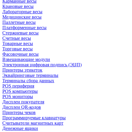
Карманные весы
Крановые весы
Лабораторные весы
Медицинские весы
Паллетные весы
Платформенные весы
Стержневые весы
Счетные весы
Товарные весы
Торговые весы
Фасовочные весы
Взвешивающие модули
Электронная цифровая подпись (ЭЦП)
Принтеры этикеток
Эквайринговые терминалы
Терминалы сбора данных
POS периферия
POS компьютеры
POS мониторы
Дисплеи покупателя
Дисплеи QR-кодов
Принтеры чеков
Программируемые клавиатуры
Считыватели магнитных карт
Денежные ящики