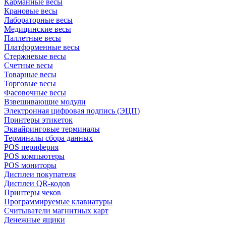
Карманные весы
Крановые весы
Лабораторные весы
Медицинские весы
Паллетные весы
Платформенные весы
Стержневые весы
Счетные весы
Товарные весы
Торговые весы
Фасовочные весы
Взвешивающие модули
Электронная цифровая подпись (ЭЦП)
Принтеры этикеток
Эквайринговые терминалы
Терминалы сбора данных
POS периферия
POS компьютеры
POS мониторы
Дисплеи покупателя
Дисплеи QR-кодов
Принтеры чеков
Программируемые клавиатуры
Считыватели магнитных карт
Денежные ящики