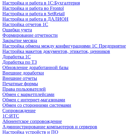
Настройка и работа в 1С:Бухгалтерия
Настройка и работа во Frontol
Настройка и работа в SetRetail
Настройка и работа в ДАЛИОН
Настройка отчетов 1С
Ошибки учета
Формирование отчетности
Закрытие месяца
Настройка обмена между конфигурациями 1С Предприятие
Настройка макетов документов, этикеток, ценников
Доработка 1С
Доработка по ТЗ
Обновление доработанной базы
Внешние доработки
Внешние отчеты
Печатные формы
Права пользователей
Обмен с маркетплейсами
Обмен с интернет-магазинами
Обмен со сторонними системами
Сопровождение
1C:ИТС
Абонентское сопровождение
Администрирование компьютеров и серверов
Настройка устройств и ПО