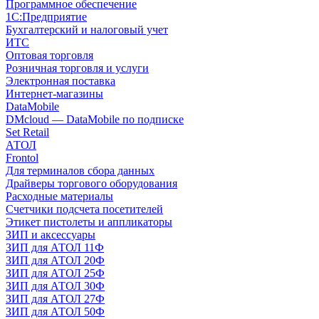
Программное обеспечение
1С:Предприятие
Бухгалтерский и налоговый учет
ИТС
Оптовая торговля
Розничная торговля и услуги
Электронная поставка
Интернет-магазины
DataMobile
DMcloud — DataMobile по подписке
Set Retail
АТОЛ
Frontol
Для терминалов сбора данных
Драйверы торгового оборудования
Расходные материалы
Счетчики подсчета посетителей
Этикет пистолеты и аппликаторы
ЗИП и аксессуары
ЗИП для АТОЛ 11Ф
ЗИП для АТОЛ 20Ф
ЗИП для АТОЛ 25Ф
ЗИП для АТОЛ 30Ф
ЗИП для АТОЛ 27Ф
ЗИП для АТОЛ 50Ф