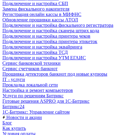
Подключение и настройка СБП
Замена фискального накопителя
Регистрация онлайн кассы в МИФНС
Обновление прошивки кассы АТОЛ
Подключение и настройка фискального регистратора
Подключение и настройка сканера штрих кода
Подключение и настройка принтера чеков
Подключение и настройка принтера этикеток
Подключение и настройка эквайринга
Подключение и настройка ТСД
Подключение и настройка УТМ ЕГАИС
Сервис банковской техники
Сервис счетчиков банкнот
Прошивка детекторов банкнот под новые купюры
IT - услуги
Прокладка локальной сети
Настройка и ремонт компьютеров
Услуги по решениям Битрикс
Готовые решения ASPRO для 1С-Битрикс
Битрикс24
1С-Битрикс: Управление сайтом
Новости и акции
Блог
Как купить
Условия оплаты