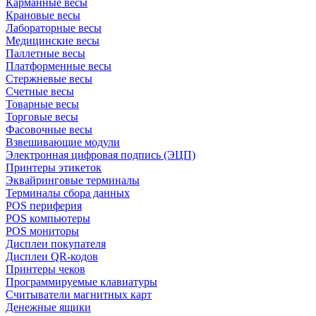
Карманные весы
Крановые весы
Лабораторные весы
Медицинские весы
Паллетные весы
Платформенные весы
Стержневые весы
Счетные весы
Товарные весы
Торговые весы
Фасовочные весы
Взвешивающие модули
Электронная цифровая подпись (ЭЦП)
Принтеры этикеток
Эквайринговые терминалы
Терминалы сбора данных
POS периферия
POS компьютеры
POS мониторы
Дисплеи покупателя
Дисплеи QR-кодов
Принтеры чеков
Программируемые клавиатуры
Считыватели магнитных карт
Денежные ящики