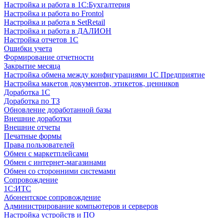
Настройка и работа в 1С:Бухгалтерия
Настройка и работа во Frontol
Настройка и работа в SetRetail
Настройка и работа в ДАЛИОН
Настройка отчетов 1С
Ошибки учета
Формирование отчетности
Закрытие месяца
Настройка обмена между конфигурациями 1С Предприятие
Настройка макетов документов, этикеток, ценников
Доработка 1С
Доработка по ТЗ
Обновление доработанной базы
Внешние доработки
Внешние отчеты
Печатные формы
Права пользователей
Обмен с маркетплейсами
Обмен с интернет-магазинами
Обмен со сторонними системами
Сопровождение
1C:ИТС
Абонентское сопровождение
Администрирование компьютеров и серверов
Настройка устройств и ПО