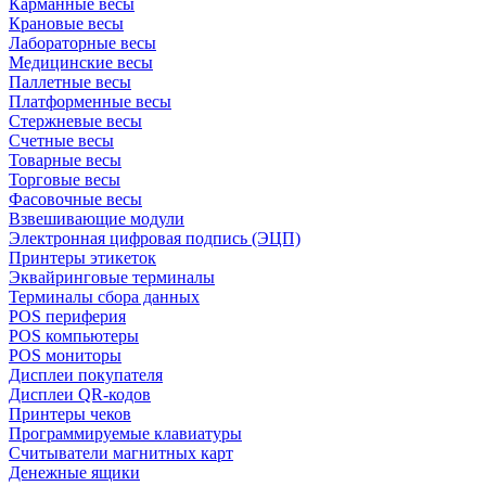
Карманные весы
Крановые весы
Лабораторные весы
Медицинские весы
Паллетные весы
Платформенные весы
Стержневые весы
Счетные весы
Товарные весы
Торговые весы
Фасовочные весы
Взвешивающие модули
Электронная цифровая подпись (ЭЦП)
Принтеры этикеток
Эквайринговые терминалы
Терминалы сбора данных
POS периферия
POS компьютеры
POS мониторы
Дисплеи покупателя
Дисплеи QR-кодов
Принтеры чеков
Программируемые клавиатуры
Считыватели магнитных карт
Денежные ящики