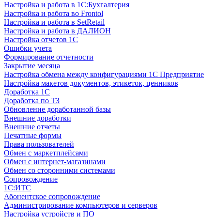
Настройка и работа в 1С:Бухгалтерия
Настройка и работа во Frontol
Настройка и работа в SetRetail
Настройка и работа в ДАЛИОН
Настройка отчетов 1С
Ошибки учета
Формирование отчетности
Закрытие месяца
Настройка обмена между конфигурациями 1С Предприятие
Настройка макетов документов, этикеток, ценников
Доработка 1С
Доработка по ТЗ
Обновление доработанной базы
Внешние доработки
Внешние отчеты
Печатные формы
Права пользователей
Обмен с маркетплейсами
Обмен с интернет-магазинами
Обмен со сторонними системами
Сопровождение
1C:ИТС
Абонентское сопровождение
Администрирование компьютеров и серверов
Настройка устройств и ПО