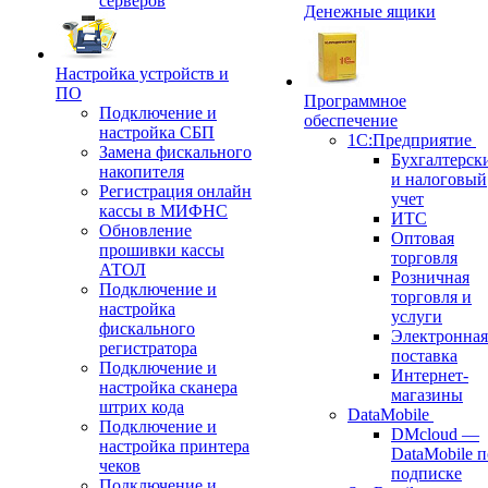
серверов
Денежные ящики
Настройка устройств и
ПО
Программное
Подключение и
обеспечение
настройка СБП
1С:Предприятие
Замена фискального
Бухгалтерск
накопителя
и налоговый
Регистрация онлайн
учет
кассы в МИФНС
ИТС
Обновление
Оптовая
прошивки кассы
торговля
АТОЛ
Розничная
Подключение и
торговля и
настройка
услуги
фискального
Электронная
регистратора
поставка
Подключение и
Интернет-
настройка сканера
магазины
штрих кода
DataMobile
Подключение и
DMcloud —
настройка принтера
DataMobile п
чеков
подписке
Подключение и