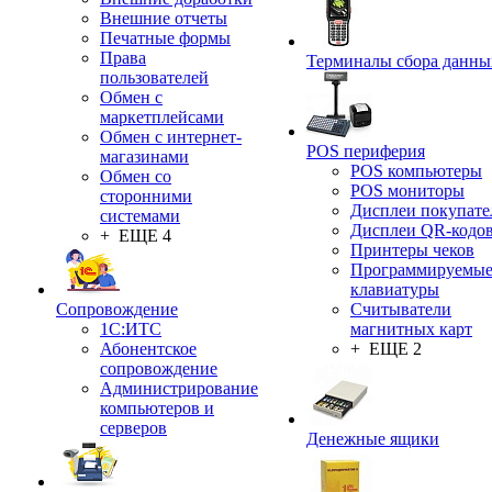
Внешние отчеты
Печатные формы
Права
Терминалы сбора данны
пользователей
Обмен с
маркетплейсами
Обмен с интернет-
POS периферия
магазинами
POS компьютеры
Обмен со
POS мониторы
сторонними
Дисплеи покупате
системами
Дисплеи QR-кодо
+ ЕЩЕ 4
Принтеры чеков
Программируемы
клавиатуры
Сопровождение
Считыватели
1C:ИТС
магнитных карт
Абонентское
+ ЕЩЕ 2
сопровождение
Администрирование
компьютеров и
серверов
Денежные ящики