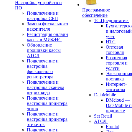
Настройка устройств и
ПО
Программное
Подключение и
обеспечение
настройка СБП
1С:Предприятие
Замена фискального
Бухгалтерск
накопителя
и налоговый
Регистрация онлайн
учет
кассы в МИФНС
ИТС
Обновление
Оптовая
прошивки кассы
торговля
АТОЛ
Розничная
Подключение и
торговля и
настройка
услуги
фискального
Электронная
регистратора
поставка
Подключение и
Интернет-
настройка сканера
магазины
штрих кода
DataMobile
Подключение и
DMcloud —
настройка принтера
DataMobile п
чеков
подписке
Подключение и
Set Retail
настройка принтера
АТОЛ
этикеток
Frontol
Подключение и
Для