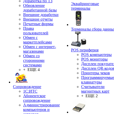
Доработка по ТЗ
Эквайринговые
Обновление
терминалы
доработанной базы
Внешние доработки
Внешние отчеты
Печатные формы
Права
Терминалы сбора данны
пользователей
Обмен с
маркетплейсами
Обмен с интернет-
POS периферия
магазинами
POS компьютеры
Обмен со
POS мониторы
сторонними
Дисплеи покупате
системами
Дисплеи QR-кодо
+ ЕЩЕ 4
Принтеры чеков
Программируемы
клавиатуры
Сопровождение
Считыватели
1C:ИТС
магнитных карт
Абонентское
+ ЕЩЕ 2
сопровождение
Администрирование
компьютеров и