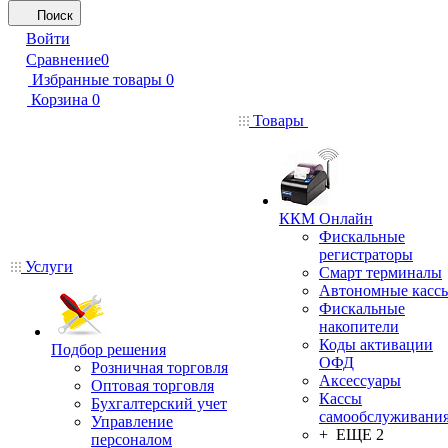
Поиск
Войти
Сравнение
0
Избранные товары
0
Корзина
0
Товары
ККМ Онлайн
Фискальные
регистраторы
Услуги
Смарт терминалы
Автономные касс
Фискальные
накопители
Коды активации
Подбор решения
ОФД
Розничная торговля
Аксессуары
Оптовая торговля
Кассы
Бухгалтерский учет
самообслуживани
Управление
+ ЕЩЕ 2
персоналом