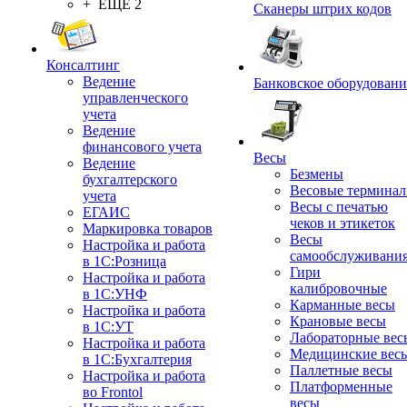
+ ЕЩЕ 2
Сканеры штрих кодов
Консалтинг
Ведение
Банковское оборудовани
управленческого
учета
Ведение
финансового учета
Весы
Ведение
Безмены
бухгалтерского
Весовые термина
учета
Весы с печатью
ЕГАИС
чеков и этикеток
Маркировка товаров
Весы
Настройка и работа
самообслуживани
в 1С:Розница
Гири
Настройка и работа
калибровочные
в 1С:УНФ
Карманные весы
Настройка и работа
Крановые весы
в 1С:УТ
Лабораторные вес
Настройка и работа
Медицинские вес
в 1С:Бухгалтерия
Паллетные весы
Настройка и работа
Платформенные
во Frontol
весы