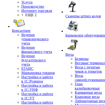
Услуги
Производство
Интернет торговля
+ ЕЩЕ 2
Сканеры штрих кодов
Консалтинг
Ведение
Банковское оборудовани
управленческого
учета
Ведение
финансового учета
Весы
Ведение
Безмены
бухгалтерского
Весовые термина
учета
Весы с печатью
ЕГАИС
чеков и этикеток
Маркировка товаров
Весы
Настройка и работа
самообслуживани
в 1С:Розница
Гири
Настройка и работа
калибровочные
в 1С:УНФ
Карманные весы
Настройка и работа
Крановые весы
в 1С:УТ
Лабораторные вес
Настройка и работа