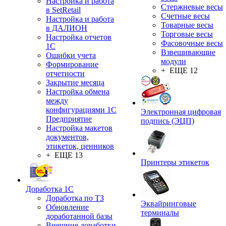
Настройка и работа
Стержневые весы
в SetRetail
Счетные весы
Настройка и работа
Товарные весы
в ДАЛИОН
Торговые весы
Настройка отчетов
Фасовочные весы
1С
Взвешивающие
Ошибки учета
модули
Формирование
+ ЕЩЕ 12
отчетности
Закрытие месяца
Настройка обмена
между
конфигурациями 1С
Электронная цифровая
Предприятие
подпись (ЭЦП)
Настройка макетов
документов,
этикеток, ценников
+ ЕЩЕ 13
Принтеры этикеток
Доработка 1С
Доработка по ТЗ
Эквайринговые
Обновление
терминалы
доработанной базы
Внешние доработки