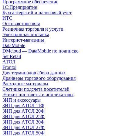
Программное обеспечение
1С:Предприятие
Бухгалтерский и налоговый учет
ИТС
Оптовая торговля
Розничная торговля и услуги
Электронная поставка
Интернет-магазины
DataMobile
DMcloud — DataMobile по подписке
Set Retail
АТОЛ
Frontol
Для терминалов сбора данных
Драйверы торгового оборудования
Расходные материалы
Счетчики подсчета посетителей
Этикет пистолеты и аппликаторы
ЗИП и аксессуары
ЗИП для АТОЛ 11Ф
ЗИП для АТОЛ 20Ф
ЗИП для АТОЛ 25Ф
ЗИП для АТОЛ 30Ф
ЗИП для АТОЛ 27Ф
ЗИП для АТОЛ 50Ф