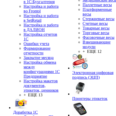
Медицинские вес
в 1С:Бухгалтерия
Паллетные весы
Настройка и работа
Платформенные
во Frontol
весы
Настройка и работа
Стержневые весы
в SetRetail
Счетные весы
Настройка и работа
Товарные весы
в ДАЛИОН
Торговые весы
Настройка отчетов
Фасовочные весы
1С
Взвешивающие
Ошибки учета
модули
Формирование
+ ЕЩЕ 12
отчетности
Закрытие месяца
Настройка обмена
между
конфигурациями 1С
Электронная цифровая
Предприятие
подпись (ЭЦП)
Настройка макетов
документов,
этикеток, ценников
+ ЕЩЕ 13
Принтеры этикеток
Доработка 1С