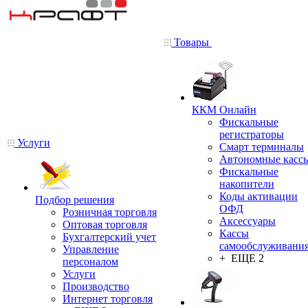
Товары
ККМ Онлайн
Фискальные
регистраторы
Услуги
Смарт терминалы
Автономные касс
Фискальные
накопители
Коды активации
Подбор решения
ОФД
Розничная торговля
Аксессуары
Оптовая торговля
Кассы
Бухгалтерский учет
самообслуживани
Управление
+ ЕЩЕ 2
персоналом
Услуги
Производство
Интернет торговля