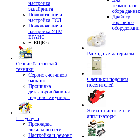
настройка
терминалов
эквайринга
сбора данны
Подключение и
Драйверы
настройка ТСД
торгового
Подключение и
оборудовани
настройка УТМ
ЕГАИС
+ ЕЩЕ 6
Расходные материалы
Сервис банковской
техники
Сервис счетчиков
Счетчики подсчета
банкнот
посетителей
Прошивка
детекторов банкнот
под новые купюры
Этикет пистолеты и
аппликаторы
IT - услуги
Прокладка
локальной сети
Настройка и ремонт