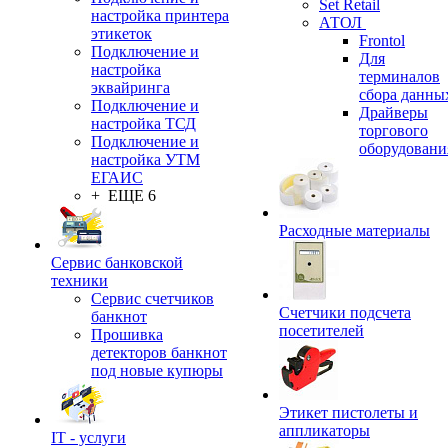
Set Retail
настройка принтера
АТОЛ
этикеток
Frontol
Подключение и
Для
настройка
терминалов
эквайринга
сбора данны
Подключение и
Драйверы
настройка ТСД
торгового
Подключение и
оборудовани
настройка УТМ
ЕГАИС
+ ЕЩЕ 6
Расходные материалы
Сервис банковской
техники
Сервис счетчиков
Счетчики подсчета
банкнот
посетителей
Прошивка
детекторов банкнот
под новые купюры
Этикет пистолеты и
аппликаторы
IT - услуги