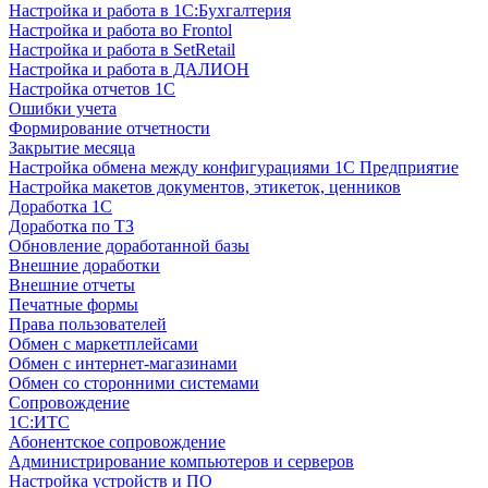
Настройка и работа в 1С:Бухгалтерия
Настройка и работа во Frontol
Настройка и работа в SetRetail
Настройка и работа в ДАЛИОН
Настройка отчетов 1С
Ошибки учета
Формирование отчетности
Закрытие месяца
Настройка обмена между конфигурациями 1С Предприятие
Настройка макетов документов, этикеток, ценников
Доработка 1С
Доработка по ТЗ
Обновление доработанной базы
Внешние доработки
Внешние отчеты
Печатные формы
Права пользователей
Обмен с маркетплейсами
Обмен с интернет-магазинами
Обмен со сторонними системами
Сопровождение
1C:ИТС
Абонентское сопровождение
Администрирование компьютеров и серверов
Настройка устройств и ПО