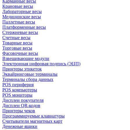
Карманные весы
Крановые весы
Лабораторные весы
Медицинские весы
Паллетные весы
Платформенные весы
Стержневые весы
Счетные весы
Товарные весы
Торговые весы
Фасовочные весы
Взвешивающие модули
Электронная цифровая подпись (ЭЦП)
Принтеры этикеток
Эквайринговые терминалы
Терминалы сбора данных
POS периферия
POS компьютеры
POS мониторы
Дисплеи покупателя
Дисплеи QR-кодов
Принтеры чеков
Программируемые клавиатуры
Считыватели магнитных карт
Денежные ящики