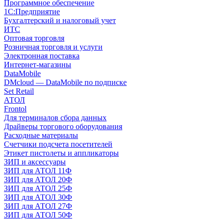
Программное обеспечение
1С:Предприятие
Бухгалтерский и налоговый учет
ИТС
Оптовая торговля
Розничная торговля и услуги
Электронная поставка
Интернет-магазины
DataMobile
DMcloud — DataMobile по подписке
Set Retail
АТОЛ
Frontol
Для терминалов сбора данных
Драйверы торгового оборудования
Расходные материалы
Счетчики подсчета посетителей
Этикет пистолеты и аппликаторы
ЗИП и аксессуары
ЗИП для АТОЛ 11Ф
ЗИП для АТОЛ 20Ф
ЗИП для АТОЛ 25Ф
ЗИП для АТОЛ 30Ф
ЗИП для АТОЛ 27Ф
ЗИП для АТОЛ 50Ф