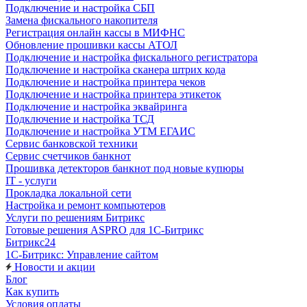
Подключение и настройка СБП
Замена фискального накопителя
Регистрация онлайн кассы в МИФНС
Обновление прошивки кассы АТОЛ
Подключение и настройка фискального регистратора
Подключение и настройка сканера штрих кода
Подключение и настройка принтера чеков
Подключение и настройка принтера этикеток
Подключение и настройка эквайринга
Подключение и настройка ТСД
Подключение и настройка УТМ ЕГАИС
Сервис банковской техники
Сервис счетчиков банкнот
Прошивка детекторов банкнот под новые купюры
IT - услуги
Прокладка локальной сети
Настройка и ремонт компьютеров
Услуги по решениям Битрикс
Готовые решения ASPRO для 1С-Битрикс
Битрикс24
1С-Битрикс: Управление сайтом
Новости и акции
Блог
Как купить
Условия оплаты