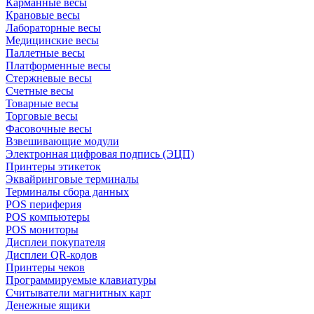
Карманные весы
Крановые весы
Лабораторные весы
Медицинские весы
Паллетные весы
Платформенные весы
Стержневые весы
Счетные весы
Товарные весы
Торговые весы
Фасовочные весы
Взвешивающие модули
Электронная цифровая подпись (ЭЦП)
Принтеры этикеток
Эквайринговые терминалы
Терминалы сбора данных
POS периферия
POS компьютеры
POS мониторы
Дисплеи покупателя
Дисплеи QR-кодов
Принтеры чеков
Программируемые клавиатуры
Считыватели магнитных карт
Денежные ящики