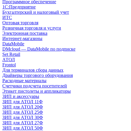
Программное обеспечение
1С:Предприятие
Бухгалтерский и налоговый учет
ИТС
Оптовая торговля
Розничная торговля и услуги
Электронная поставка
Интернет-магазины
DataMobile
DMcloud — DataMobile по подписке
Set Retail
АТОЛ
Frontol
Для терминалов сбора данных
Драйверы торгового оборудования
Расходные материалы
Счетчики подсчета посетителей
Этикет пистолеты и аппликаторы
ЗИП и аксессуары
ЗИП для АТОЛ 11Ф
ЗИП для АТОЛ 20Ф
ЗИП для АТОЛ 25Ф
ЗИП для АТОЛ 30Ф
ЗИП для АТОЛ 27Ф
ЗИП для АТОЛ 50Ф