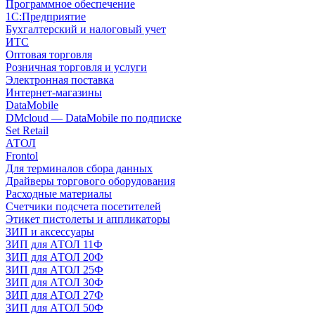
Программное обеспечение
1С:Предприятие
Бухгалтерский и налоговый учет
ИТС
Оптовая торговля
Розничная торговля и услуги
Электронная поставка
Интернет-магазины
DataMobile
DMcloud — DataMobile по подписке
Set Retail
АТОЛ
Frontol
Для терминалов сбора данных
Драйверы торгового оборудования
Расходные материалы
Счетчики подсчета посетителей
Этикет пистолеты и аппликаторы
ЗИП и аксессуары
ЗИП для АТОЛ 11Ф
ЗИП для АТОЛ 20Ф
ЗИП для АТОЛ 25Ф
ЗИП для АТОЛ 30Ф
ЗИП для АТОЛ 27Ф
ЗИП для АТОЛ 50Ф