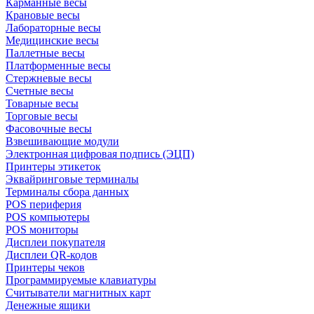
Карманные весы
Крановые весы
Лабораторные весы
Медицинские весы
Паллетные весы
Платформенные весы
Стержневые весы
Счетные весы
Товарные весы
Торговые весы
Фасовочные весы
Взвешивающие модули
Электронная цифровая подпись (ЭЦП)
Принтеры этикеток
Эквайринговые терминалы
Терминалы сбора данных
POS периферия
POS компьютеры
POS мониторы
Дисплеи покупателя
Дисплеи QR-кодов
Принтеры чеков
Программируемые клавиатуры
Считыватели магнитных карт
Денежные ящики