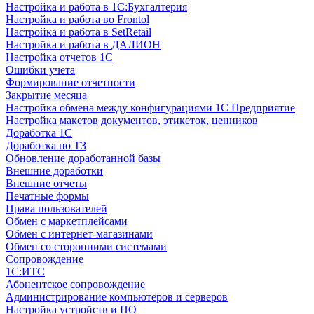
Настройка и работа в 1С:Бухгалтерия
Настройка и работа во Frontol
Настройка и работа в SetRetail
Настройка и работа в ДАЛИОН
Настройка отчетов 1С
Ошибки учета
Формирование отчетности
Закрытие месяца
Настройка обмена между конфигурациями 1С Предприятие
Настройка макетов документов, этикеток, ценников
Доработка 1С
Доработка по ТЗ
Обновление доработанной базы
Внешние доработки
Внешние отчеты
Печатные формы
Права пользователей
Обмен с маркетплейсами
Обмен с интернет-магазинами
Обмен со сторонними системами
Сопровождение
1C:ИТС
Абонентское сопровождение
Администрирование компьютеров и серверов
Настройка устройств и ПО