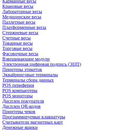
Карманные весы
Крановые весы
Лабораторные весы
Медицинские весы
Паллетные весы
Платформенные весы
Стержневые весы
Счетные весы
Товарные весы
Торговые весы
Фасовочные весы
Взвешивающие модули
Электронная цифровая подпись (ЭЦП)
Принтеры этикеток
Эквайринговые терминалы
Терминалы сбора данных
POS периферия
POS компьютеры
POS мониторы
Дисплеи покупателя
Дисплеи QR-кодов
Принтеры чеков
Программируемые клавиатуры
Считыватели магнитных карт
Денежные ящики