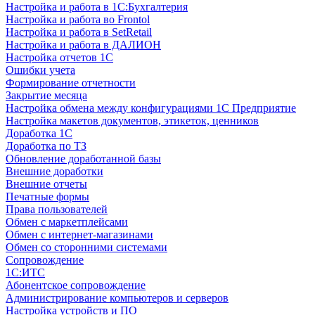
Настройка и работа в 1С:Бухгалтерия
Настройка и работа во Frontol
Настройка и работа в SetRetail
Настройка и работа в ДАЛИОН
Настройка отчетов 1С
Ошибки учета
Формирование отчетности
Закрытие месяца
Настройка обмена между конфигурациями 1С Предприятие
Настройка макетов документов, этикеток, ценников
Доработка 1С
Доработка по ТЗ
Обновление доработанной базы
Внешние доработки
Внешние отчеты
Печатные формы
Права пользователей
Обмен с маркетплейсами
Обмен с интернет-магазинами
Обмен со сторонними системами
Сопровождение
1C:ИТС
Абонентское сопровождение
Администрирование компьютеров и серверов
Настройка устройств и ПО