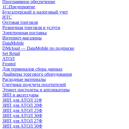
Программное обеспечение
1С:Предприятие
Бухгалтерский и налоговый учет
ИТС
Оптовая торговля
Розничная торговля и услуги
Электронная поставка
Интернет-магазины
DataMobile
DMcloud — DataMobile по подписке
Set Retail
АТОЛ
Frontol
Для терминалов сбора данных
Драйверы торгового оборудования
Расходные материалы
Счетчики подсчета посетителей
Этикет пистолеты и аппликаторы
ЗИП и аксессуары
ЗИП для АТОЛ 11Ф
ЗИП для АТОЛ 20Ф
ЗИП для АТОЛ 25Ф
ЗИП для АТОЛ 30Ф
ЗИП для АТОЛ 27Ф
ЗИП для АТОЛ 50Ф