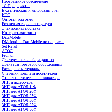
Программное обеспечение
1С:Предприятие
Бухгалтерский и налоговый учет
ИТС
Оптовая торговля
Розничная торговля и услуги
Электронная поставка
Интернет-магазины
DataMobile
DMcloud — DataMobile по подписке
Set Retail
АТОЛ
Frontol
Для терминалов сбора данных
Драйверы торгового оборудования
Расходные материалы
Счетчики подсчета посетителей
Этикет пистолеты и аппликаторы
ЗИП и аксессуары
ЗИП для АТОЛ 11Ф
ЗИП для АТОЛ 20Ф
ЗИП для АТОЛ 25Ф
ЗИП для АТОЛ 30Ф
ЗИП для АТОЛ 27Ф
ЗИП для АТОЛ 50Ф