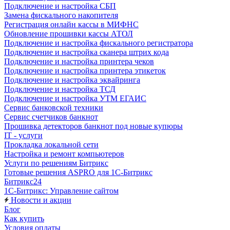
Подключение и настройка СБП
Замена фискального накопителя
Регистрация онлайн кассы в МИФНС
Обновление прошивки кассы АТОЛ
Подключение и настройка фискального регистратора
Подключение и настройка сканера штрих кода
Подключение и настройка принтера чеков
Подключение и настройка принтера этикеток
Подключение и настройка эквайринга
Подключение и настройка ТСД
Подключение и настройка УТМ ЕГАИС
Сервис банковской техники
Сервис счетчиков банкнот
Прошивка детекторов банкнот под новые купюры
IT - услуги
Прокладка локальной сети
Настройка и ремонт компьютеров
Услуги по решениям Битрикс
Готовые решения ASPRO для 1С-Битрикс
Битрикс24
1С-Битрикс: Управление сайтом
Новости и акции
Блог
Как купить
Условия оплаты