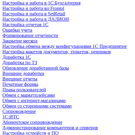
Настройка и работа в 1С:Бухгалтерия
Настройка и работа во Frontol
Настройка и работа в SetRetail
Настройка и работа в ДАЛИОН
Настройка отчетов 1С
Ошибки учета
Формирование отчетности
Закрытие месяца
Настройка обмена между конфигурациями 1С Предприятие
Настройка макетов документов, этикеток, ценников
Доработка 1С
Доработка по ТЗ
Обновление доработанной базы
Внешние доработки
Внешние отчеты
Печатные формы
Права пользователей
Обмен с маркетплейсами
Обмен с интернет-магазинами
Обмен со сторонними системами
Сопровождение
1C:ИТС
Абонентское сопровождение
Администрирование компьютеров и серверов
Настройка устройств и ПО