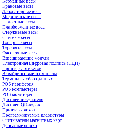
Карманные весы
Крановые весы
Лабораторные весы
Медицинские весы
Паллетные весы
Платформенные весы
Стержневые весы
Счетные весы
Товарные весы
Торговые весы
Фасовочные весы
Взвешивающие модули
Электронная цифровая подпись (ЭЦП)
Принтеры этикеток
Эквайринговые терминалы
Терминалы сбора данных
POS периферия
POS компьютеры
POS мониторы
Дисплеи покупателя
Дисплеи QR-кодов
Принтеры чеков
Программируемые клавиатуры
Считыватели магнитных карт
Денежные ящики