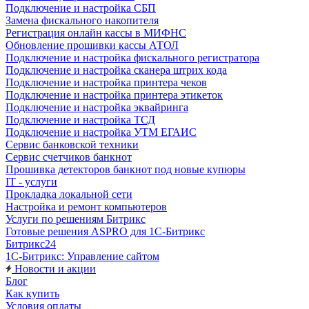
Подключение и настройка СБП
Замена фискального накопителя
Регистрация онлайн кассы в МИФНС
Обновление прошивки кассы АТОЛ
Подключение и настройка фискального регистратора
Подключение и настройка сканера штрих кода
Подключение и настройка принтера чеков
Подключение и настройка принтера этикеток
Подключение и настройка эквайринга
Подключение и настройка ТСД
Подключение и настройка УТМ ЕГАИС
Сервис банковской техники
Сервис счетчиков банкнот
Прошивка детекторов банкнот под новые купюры
IT - услуги
Прокладка локальной сети
Настройка и ремонт компьютеров
Услуги по решениям Битрикс
Готовые решения ASPRO для 1С-Битрикс
Битрикс24
1С-Битрикс: Управление сайтом
Новости и акции
Блог
Как купить
Условия оплаты