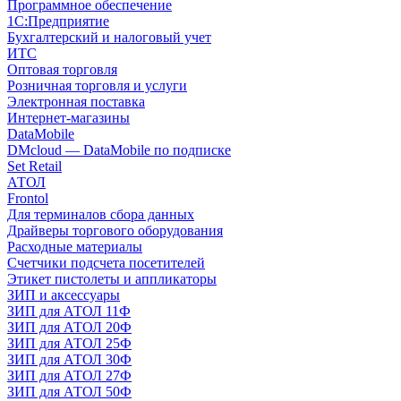
Программное обеспечение
1С:Предприятие
Бухгалтерский и налоговый учет
ИТС
Оптовая торговля
Розничная торговля и услуги
Электронная поставка
Интернет-магазины
DataMobile
DMcloud — DataMobile по подписке
Set Retail
АТОЛ
Frontol
Для терминалов сбора данных
Драйверы торгового оборудования
Расходные материалы
Счетчики подсчета посетителей
Этикет пистолеты и аппликаторы
ЗИП и аксессуары
ЗИП для АТОЛ 11Ф
ЗИП для АТОЛ 20Ф
ЗИП для АТОЛ 25Ф
ЗИП для АТОЛ 30Ф
ЗИП для АТОЛ 27Ф
ЗИП для АТОЛ 50Ф