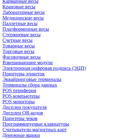
Карманные весы
Крановые весы
Лабораторные весы
Медицинские весы
Паллетные весы
Платформенные весы
Стержневые весы
Счетные весы
Товарные весы
Торговые весы
Фасовочные весы
Взвешивающие модули
Электронная цифровая подпись (ЭЦП)
Принтеры этикеток
Эквайринговые терминалы
Терминалы сбора данных
POS периферия
POS компьютеры
POS мониторы
Дисплеи покупателя
Дисплеи QR-кодов
Принтеры чеков
Программируемые клавиатуры
Считыватели магнитных карт
Денежные ящики