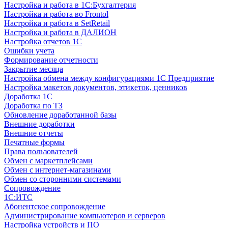
Настройка и работа в 1С:Бухгалтерия
Настройка и работа во Frontol
Настройка и работа в SetRetail
Настройка и работа в ДАЛИОН
Настройка отчетов 1С
Ошибки учета
Формирование отчетности
Закрытие месяца
Настройка обмена между конфигурациями 1С Предприятие
Настройка макетов документов, этикеток, ценников
Доработка 1С
Доработка по ТЗ
Обновление доработанной базы
Внешние доработки
Внешние отчеты
Печатные формы
Права пользователей
Обмен с маркетплейсами
Обмен с интернет-магазинами
Обмен со сторонними системами
Сопровождение
1C:ИТС
Абонентское сопровождение
Администрирование компьютеров и серверов
Настройка устройств и ПО