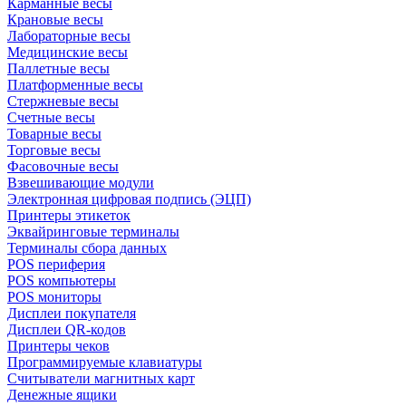
Карманные весы
Крановые весы
Лабораторные весы
Медицинские весы
Паллетные весы
Платформенные весы
Стержневые весы
Счетные весы
Товарные весы
Торговые весы
Фасовочные весы
Взвешивающие модули
Электронная цифровая подпись (ЭЦП)
Принтеры этикеток
Эквайринговые терминалы
Терминалы сбора данных
POS периферия
POS компьютеры
POS мониторы
Дисплеи покупателя
Дисплеи QR-кодов
Принтеры чеков
Программируемые клавиатуры
Считыватели магнитных карт
Денежные ящики