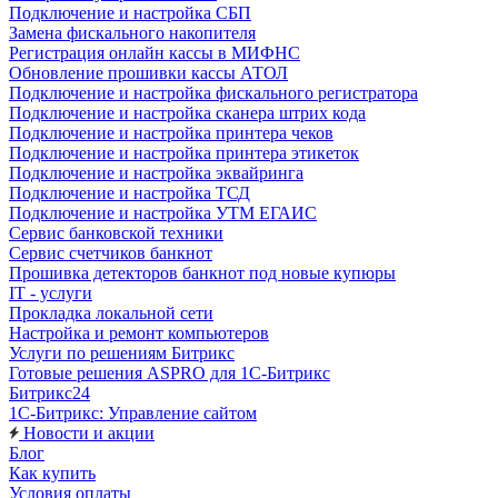
Подключение и настройка СБП
Замена фискального накопителя
Регистрация онлайн кассы в МИФНС
Обновление прошивки кассы АТОЛ
Подключение и настройка фискального регистратора
Подключение и настройка сканера штрих кода
Подключение и настройка принтера чеков
Подключение и настройка принтера этикеток
Подключение и настройка эквайринга
Подключение и настройка ТСД
Подключение и настройка УТМ ЕГАИС
Сервис банковской техники
Сервис счетчиков банкнот
Прошивка детекторов банкнот под новые купюры
IT - услуги
Прокладка локальной сети
Настройка и ремонт компьютеров
Услуги по решениям Битрикс
Готовые решения ASPRO для 1С-Битрикс
Битрикс24
1С-Битрикс: Управление сайтом
Новости и акции
Блог
Как купить
Условия оплаты