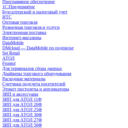
Программное обеспечение
1С:Предприятие
Бухгалтерский и налоговый учет
ИТС
Оптовая торговля
Розничная торговля и услуги
Электронная поставка
Интернет-магазины
DataMobile
DMcloud — DataMobile по подписке
Set Retail
АТОЛ
Frontol
Для терминалов сбора данных
Драйверы торгового оборудования
Расходные материалы
Счетчики подсчета посетителей
Этикет пистолеты и аппликаторы
ЗИП и аксессуары
ЗИП для АТОЛ 11Ф
ЗИП для АТОЛ 20Ф
ЗИП для АТОЛ 25Ф
ЗИП для АТОЛ 30Ф
ЗИП для АТОЛ 27Ф
ЗИП для АТОЛ 50Ф