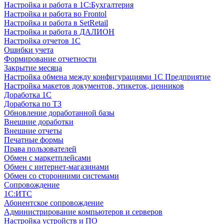
Настройка и работа в 1С:Бухгалтерия
Настройка и работа во Frontol
Настройка и работа в SetRetail
Настройка и работа в ДАЛИОН
Настройка отчетов 1С
Ошибки учета
Формирование отчетности
Закрытие месяца
Настройка обмена между конфигурациями 1С Предприятие
Настройка макетов документов, этикеток, ценников
Доработка 1С
Доработка по ТЗ
Обновление доработанной базы
Внешние доработки
Внешние отчеты
Печатные формы
Права пользователей
Обмен с маркетплейсами
Обмен с интернет-магазинами
Обмен со сторонними системами
Сопровождение
1C:ИТС
Абонентское сопровождение
Администрирование компьютеров и серверов
Настройка устройств и ПО