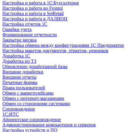
Настройка и работа в 1С:Бухгалтерия
Настройка и работа во Frontol
Настройка и работа в SetRetail
Настройка и работа в ДАЛИОН
Настройка отчетов 1С
Ошибки учета
Формирование отчетности
Закрытие месяца
Настройка обмена между конфигурациями 1С Предприятие
Настройка макетов документов, этикеток, ценников
Доработка 1С
Доработка по ТЗ
Обновление доработанной базы
Внешние доработки
Внешние отчеты
Печатные формы
Права пользователей
Обмен с маркетплейсами
Обмен с интернет-магазинами
Обмен со сторонними системами
Сопровождение
1C:ИТС
Абонентское сопровождение
Администрирование компьютеров и серверов
Настройка устройств и ПО