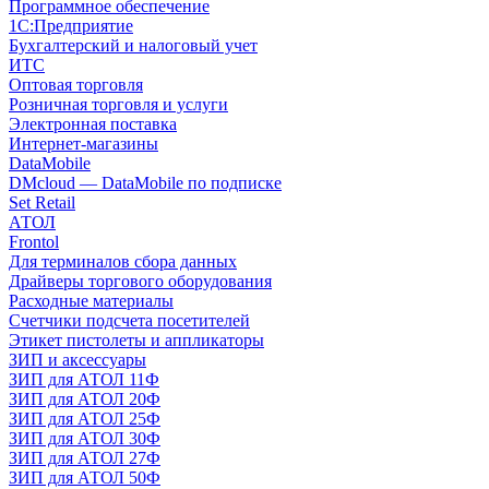
Программное обеспечение
1С:Предприятие
Бухгалтерский и налоговый учет
ИТС
Оптовая торговля
Розничная торговля и услуги
Электронная поставка
Интернет-магазины
DataMobile
DMcloud — DataMobile по подписке
Set Retail
АТОЛ
Frontol
Для терминалов сбора данных
Драйверы торгового оборудования
Расходные материалы
Счетчики подсчета посетителей
Этикет пистолеты и аппликаторы
ЗИП и аксессуары
ЗИП для АТОЛ 11Ф
ЗИП для АТОЛ 20Ф
ЗИП для АТОЛ 25Ф
ЗИП для АТОЛ 30Ф
ЗИП для АТОЛ 27Ф
ЗИП для АТОЛ 50Ф