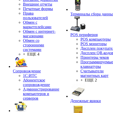
Внешние отчеты
Печатные формы
Права
Терминалы сбора данны
пользователей
Обмен с
маркетплейсами
Обмен с интернет-
POS периферия
магазинами
POS компьютеры
Обмен со
POS мониторы
сторонними
Дисплеи покупате
системами
Дисплеи QR-кодо
+ ЕЩЕ 4
Принтеры чеков
Программируемы
клавиатуры
Сопровождение
Считыватели
1C:ИТС
магнитных карт
Абонентское
+ ЕЩЕ 2
сопровождение
Администрирование
компьютеров и
серверов
Денежные ящики