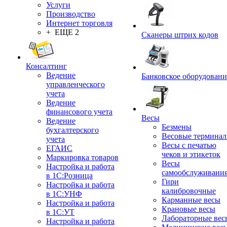
Услуги
Производство
Интернет торговля
+ ЕЩЕ 2
Сканеры штрих кодов
Консалтинг
Ведение
Банковское оборудовани
управленческого
учета
Ведение
финансового учета
Весы
Ведение
Безмены
бухгалтерского
Весовые термина
учета
Весы с печатью
ЕГАИС
чеков и этикеток
Маркировка товаров
Весы
Настройка и работа
самообслуживани
в 1С:Розница
Гири
Настройка и работа
калибровочные
в 1С:УНФ
Карманные весы
Настройка и работа
Крановые весы
в 1С:УТ
Лабораторные вес
Настройка и работа