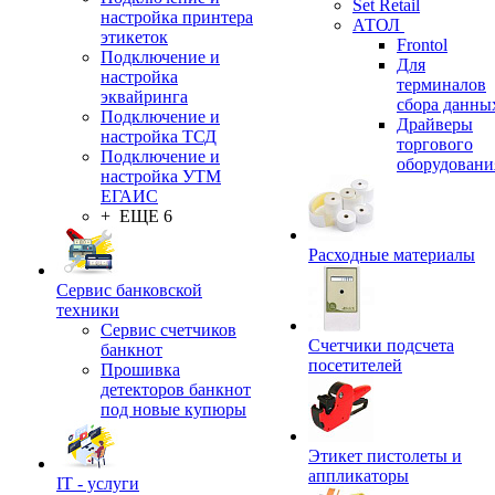
Set Retail
настройка принтера
АТОЛ
этикеток
Frontol
Подключение и
Для
настройка
терминалов
эквайринга
сбора данны
Подключение и
Драйверы
настройка ТСД
торгового
Подключение и
оборудовани
настройка УТМ
ЕГАИС
+ ЕЩЕ 6
Расходные материалы
Сервис банковской
техники
Сервис счетчиков
Счетчики подсчета
банкнот
посетителей
Прошивка
детекторов банкнот
под новые купюры
Этикет пистолеты и
аппликаторы
IT - услуги