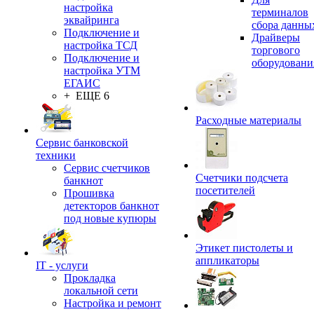
настройка
терминалов
эквайринга
сбора данны
Подключение и
Драйверы
настройка ТСД
торгового
Подключение и
оборудовани
настройка УТМ
ЕГАИС
+ ЕЩЕ 6
Расходные материалы
Сервис банковской
техники
Сервис счетчиков
Счетчики подсчета
банкнот
посетителей
Прошивка
детекторов банкнот
под новые купюры
Этикет пистолеты и
аппликаторы
IT - услуги
Прокладка
локальной сети
Настройка и ремонт