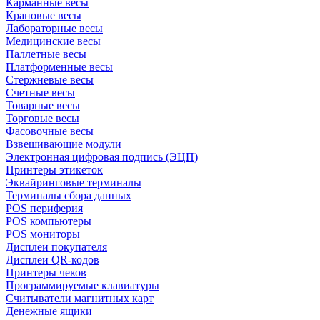
Карманные весы
Крановые весы
Лабораторные весы
Медицинские весы
Паллетные весы
Платформенные весы
Стержневые весы
Счетные весы
Товарные весы
Торговые весы
Фасовочные весы
Взвешивающие модули
Электронная цифровая подпись (ЭЦП)
Принтеры этикеток
Эквайринговые терминалы
Терминалы сбора данных
POS периферия
POS компьютеры
POS мониторы
Дисплеи покупателя
Дисплеи QR-кодов
Принтеры чеков
Программируемые клавиатуры
Считыватели магнитных карт
Денежные ящики