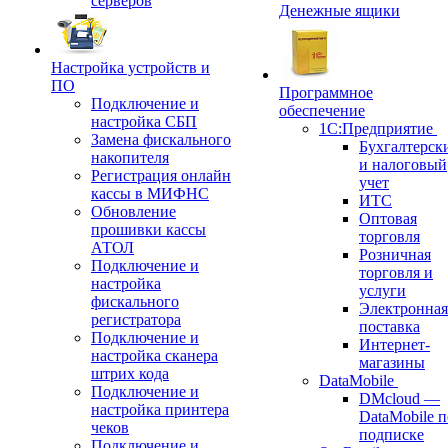
серверов
Денежные ящики
Настройка устройств и
ПО
Программное
Подключение и
обеспечение
настройка СБП
1С:Предприятие
Замена фискального
Бухгалтерск
накопителя
и налоговый
Регистрация онлайн
учет
кассы в МИФНС
ИТС
Обновление
Оптовая
прошивки кассы
торговля
АТОЛ
Розничная
Подключение и
торговля и
настройка
услуги
фискального
Электронная
регистратора
поставка
Подключение и
Интернет-
настройка сканера
магазины
штрих кода
DataMobile
Подключение и
DMcloud —
настройка принтера
DataMobile п
чеков
подписке
Подключение и