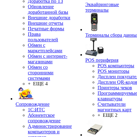
Доработка по ТЗ
Эквайринговые
Обновление
терминалы
доработанной базы
Внешние доработки
Внешние отчеты
Печатные формы
Права
Терминалы сбора данны
пользователей
Обмен с
маркетплейсами
Обмен с интернет-
POS периферия
магазинами
POS компьютеры
Обмен со
POS мониторы
сторонними
Дисплеи покупате
системами
Дисплеи QR-кодо
+ ЕЩЕ 4
Принтеры чеков
Программируемы
клавиатуры
Сопровождение
Считыватели
1C:ИТС
магнитных карт
Абонентское
+ ЕЩЕ 2
сопровождение
Администрирование
компьютеров и