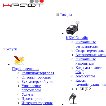
Товары
ККМ Онлайн
Фискальные
регистраторы
Услуги
Смарт терминалы
Автономные касс
Фискальные
накопители
Коды активации
Подбор решения
ОФД
Розничная торговля
Аксессуары
Оптовая торговля
Кассы
Бухгалтерский учет
самообслуживани
Управление
+ ЕЩЕ 2
персоналом
Услуги
Производство
Интернет торговля