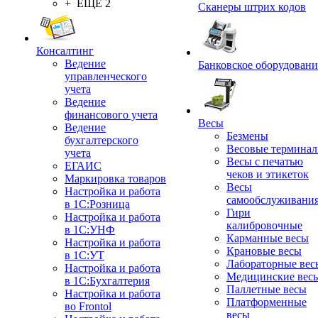
+ ЕЩЕ 2
Сканеры штрих кодов
Консалтинг
Ведение
Банковское оборудовани
управленческого
учета
Ведение
финансового учета
Весы
Ведение
Безмены
бухгалтерского
Весовые термина
учета
Весы с печатью
ЕГАИС
чеков и этикеток
Маркировка товаров
Весы
Настройка и работа
самообслуживани
в 1С:Розница
Гири
Настройка и работа
калибровочные
в 1С:УНФ
Карманные весы
Настройка и работа
Крановые весы
в 1С:УТ
Лабораторные вес
Настройка и работа
Медицинские вес
в 1С:Бухгалтерия
Паллетные весы
Настройка и работа
Платформенные
во Frontol
весы