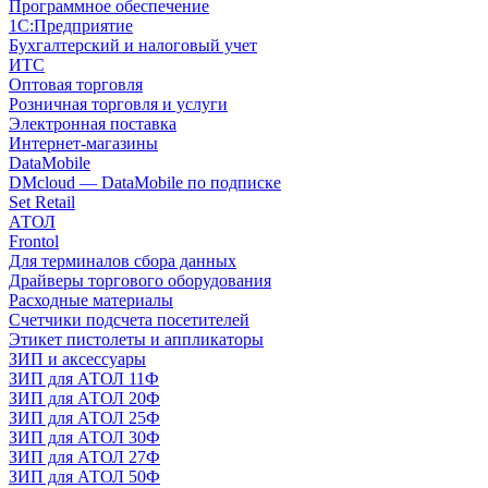
Программное обеспечение
1С:Предприятие
Бухгалтерский и налоговый учет
ИТС
Оптовая торговля
Розничная торговля и услуги
Электронная поставка
Интернет-магазины
DataMobile
DMcloud — DataMobile по подписке
Set Retail
АТОЛ
Frontol
Для терминалов сбора данных
Драйверы торгового оборудования
Расходные материалы
Счетчики подсчета посетителей
Этикет пистолеты и аппликаторы
ЗИП и аксессуары
ЗИП для АТОЛ 11Ф
ЗИП для АТОЛ 20Ф
ЗИП для АТОЛ 25Ф
ЗИП для АТОЛ 30Ф
ЗИП для АТОЛ 27Ф
ЗИП для АТОЛ 50Ф