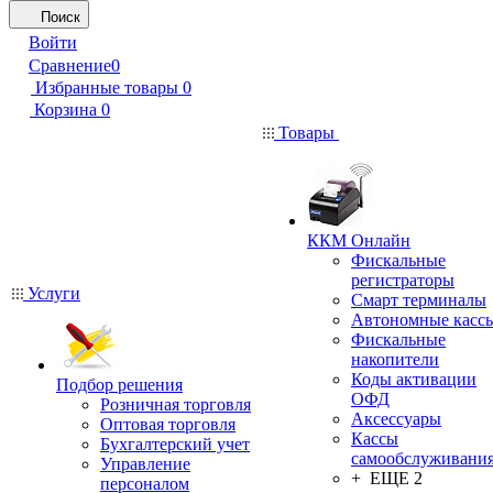
Поиск
Войти
Сравнение
0
Избранные товары
0
Корзина
0
Товары
ККМ Онлайн
Фискальные
регистраторы
Услуги
Смарт терминалы
Автономные касс
Фискальные
накопители
Коды активации
Подбор решения
ОФД
Розничная торговля
Аксессуары
Оптовая торговля
Кассы
Бухгалтерский учет
самообслуживани
Управление
+ ЕЩЕ 2
персоналом