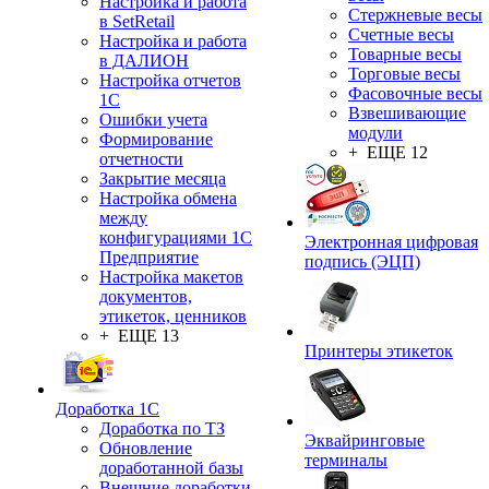
Настройка и работа
Стержневые весы
в SetRetail
Счетные весы
Настройка и работа
Товарные весы
в ДАЛИОН
Торговые весы
Настройка отчетов
Фасовочные весы
1С
Взвешивающие
Ошибки учета
модули
Формирование
+ ЕЩЕ 12
отчетности
Закрытие месяца
Настройка обмена
между
конфигурациями 1С
Электронная цифровая
Предприятие
подпись (ЭЦП)
Настройка макетов
документов,
этикеток, ценников
+ ЕЩЕ 13
Принтеры этикеток
Доработка 1С
Доработка по ТЗ
Эквайринговые
Обновление
терминалы
доработанной базы
Внешние доработки