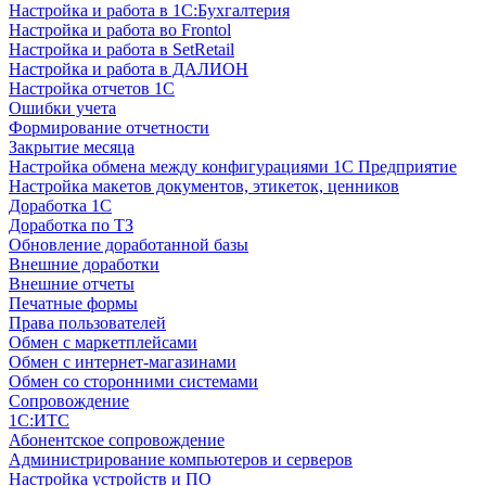
Настройка и работа в 1С:Бухгалтерия
Настройка и работа во Frontol
Настройка и работа в SetRetail
Настройка и работа в ДАЛИОН
Настройка отчетов 1С
Ошибки учета
Формирование отчетности
Закрытие месяца
Настройка обмена между конфигурациями 1С Предприятие
Настройка макетов документов, этикеток, ценников
Доработка 1С
Доработка по ТЗ
Обновление доработанной базы
Внешние доработки
Внешние отчеты
Печатные формы
Права пользователей
Обмен с маркетплейсами
Обмен с интернет-магазинами
Обмен со сторонними системами
Сопровождение
1C:ИТС
Абонентское сопровождение
Администрирование компьютеров и серверов
Настройка устройств и ПО