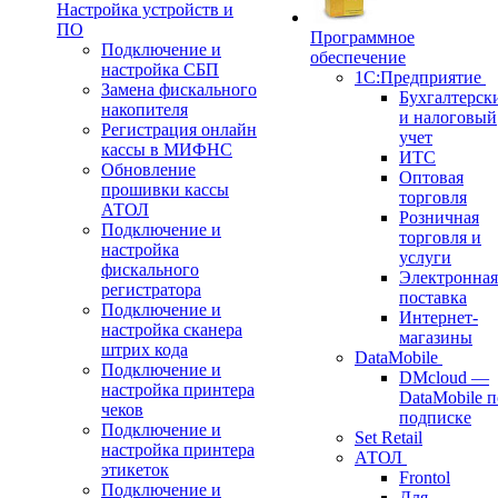
Настройка устройств и
ПО
Программное
Подключение и
обеспечение
настройка СБП
1С:Предприятие
Замена фискального
Бухгалтерск
накопителя
и налоговый
Регистрация онлайн
учет
кассы в МИФНС
ИТС
Обновление
Оптовая
прошивки кассы
торговля
АТОЛ
Розничная
Подключение и
торговля и
настройка
услуги
фискального
Электронная
регистратора
поставка
Подключение и
Интернет-
настройка сканера
магазины
штрих кода
DataMobile
Подключение и
DMcloud —
настройка принтера
DataMobile п
чеков
подписке
Подключение и
Set Retail
настройка принтера
АТОЛ
этикеток
Frontol
Подключение и
Для