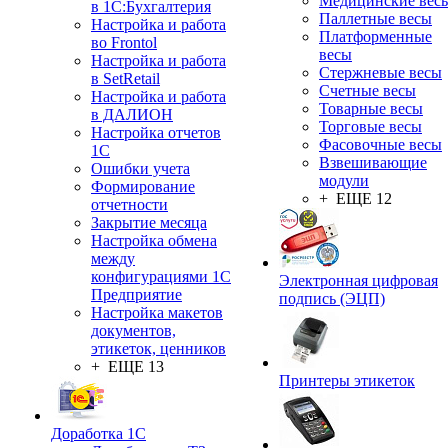
Медицинские вес
в 1С:Бухгалтерия
Паллетные весы
Настройка и работа
Платформенные
во Frontol
весы
Настройка и работа
Стержневые весы
в SetRetail
Счетные весы
Настройка и работа
Товарные весы
в ДАЛИОН
Торговые весы
Настройка отчетов
Фасовочные весы
1С
Взвешивающие
Ошибки учета
модули
Формирование
+ ЕЩЕ 12
отчетности
Закрытие месяца
Настройка обмена
между
конфигурациями 1С
Электронная цифровая
Предприятие
подпись (ЭЦП)
Настройка макетов
документов,
этикеток, ценников
+ ЕЩЕ 13
Принтеры этикеток
Доработка 1С