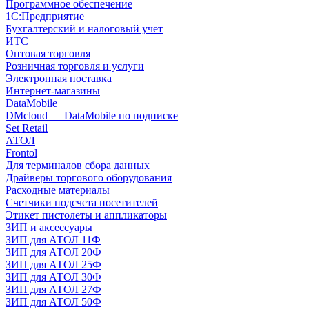
Программное обеспечение
1С:Предприятие
Бухгалтерский и налоговый учет
ИТС
Оптовая торговля
Розничная торговля и услуги
Электронная поставка
Интернет-магазины
DataMobile
DMcloud — DataMobile по подписке
Set Retail
АТОЛ
Frontol
Для терминалов сбора данных
Драйверы торгового оборудования
Расходные материалы
Счетчики подсчета посетителей
Этикет пистолеты и аппликаторы
ЗИП и аксессуары
ЗИП для АТОЛ 11Ф
ЗИП для АТОЛ 20Ф
ЗИП для АТОЛ 25Ф
ЗИП для АТОЛ 30Ф
ЗИП для АТОЛ 27Ф
ЗИП для АТОЛ 50Ф