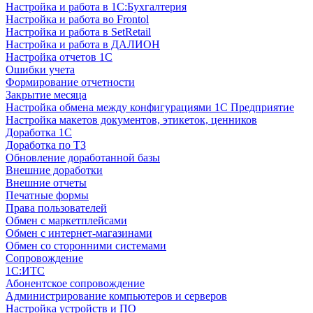
Настройка и работа в 1С:Бухгалтерия
Настройка и работа во Frontol
Настройка и работа в SetRetail
Настройка и работа в ДАЛИОН
Настройка отчетов 1С
Ошибки учета
Формирование отчетности
Закрытие месяца
Настройка обмена между конфигурациями 1С Предприятие
Настройка макетов документов, этикеток, ценников
Доработка 1С
Доработка по ТЗ
Обновление доработанной базы
Внешние доработки
Внешние отчеты
Печатные формы
Права пользователей
Обмен с маркетплейсами
Обмен с интернет-магазинами
Обмен со сторонними системами
Сопровождение
1C:ИТС
Абонентское сопровождение
Администрирование компьютеров и серверов
Настройка устройств и ПО