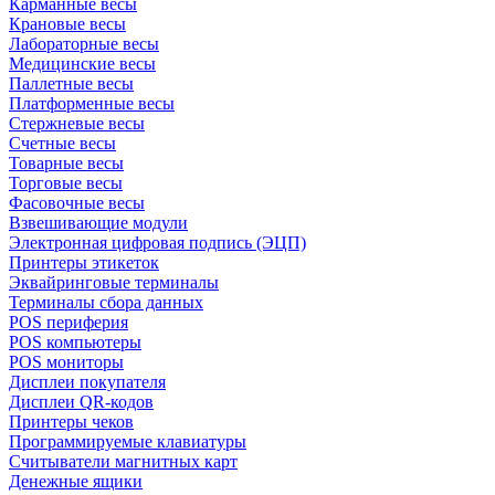
Карманные весы
Крановые весы
Лабораторные весы
Медицинские весы
Паллетные весы
Платформенные весы
Стержневые весы
Счетные весы
Товарные весы
Торговые весы
Фасовочные весы
Взвешивающие модули
Электронная цифровая подпись (ЭЦП)
Принтеры этикеток
Эквайринговые терминалы
Терминалы сбора данных
POS периферия
POS компьютеры
POS мониторы
Дисплеи покупателя
Дисплеи QR-кодов
Принтеры чеков
Программируемые клавиатуры
Считыватели магнитных карт
Денежные ящики