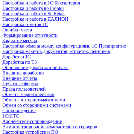
Настройка и работа в 1С:Бухгалтерия
Настройка и работа во Frontol
Настройка и работа в SetRetail
Настройка и работа в ДАЛИОН
Настройка отчетов 1С
Ошибки учета
Формирование отчетности
Закрытие месяца
Настройка обмена между конфигурациями 1С Предприятие
Настройка макетов документов, этикеток, ценников
Доработка 1С
Доработка по ТЗ
Обновление доработанной базы
Внешние доработки
Внешние отчеты
Печатные формы
Права пользователей
Обмен с маркетплейсами
Обмен с интернет-магазинами
Обмен со сторонними системами
Сопровождение
1C:ИТС
Абонентское сопровождение
Администрирование компьютеров и серверов
Настройка устройств и ПО