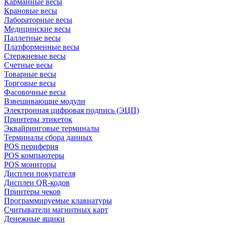
Карманные весы
Крановые весы
Лабораторные весы
Медицинские весы
Паллетные весы
Платформенные весы
Стержневые весы
Счетные весы
Товарные весы
Торговые весы
Фасовочные весы
Взвешивающие модули
Электронная цифровая подпись (ЭЦП)
Принтеры этикеток
Эквайринговые терминалы
Терминалы сбора данных
POS периферия
POS компьютеры
POS мониторы
Дисплеи покупателя
Дисплеи QR-кодов
Принтеры чеков
Программируемые клавиатуры
Считыватели магнитных карт
Денежные ящики