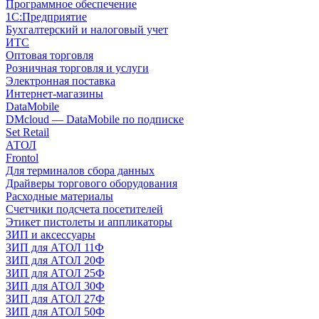
Программное обеспечение
1С:Предприятие
Бухгалтерский и налоговый учет
ИТС
Оптовая торговля
Розничная торговля и услуги
Электронная поставка
Интернет-магазины
DataMobile
DMcloud — DataMobile по подписке
Set Retail
АТОЛ
Frontol
Для терминалов сбора данных
Драйверы торгового оборудования
Расходные материалы
Счетчики подсчета посетителей
Этикет пистолеты и аппликаторы
ЗИП и аксессуары
ЗИП для АТОЛ 11Ф
ЗИП для АТОЛ 20Ф
ЗИП для АТОЛ 25Ф
ЗИП для АТОЛ 30Ф
ЗИП для АТОЛ 27Ф
ЗИП для АТОЛ 50Ф