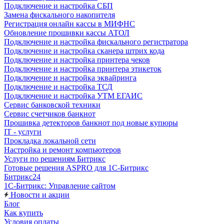
Подключение и настройка СБП
Замена фискального накопителя
Регистрация онлайн кассы в МИФНС
Обновление прошивки кассы АТОЛ
Подключение и настройка фискального регистратора
Подключение и настройка сканера штрих кода
Подключение и настройка принтера чеков
Подключение и настройка принтера этикеток
Подключение и настройка эквайринга
Подключение и настройка ТСД
Подключение и настройка УТМ ЕГАИС
Сервис банковской техники
Сервис счетчиков банкнот
Прошивка детекторов банкнот под новые купюры
IT - услуги
Прокладка локальной сети
Настройка и ремонт компьютеров
Услуги по решениям Битрикс
Готовые решения ASPRO для 1С-Битрикс
Битрикс24
1С-Битрикс: Управление сайтом
Новости и акции
Блог
Как купить
Условия оплаты