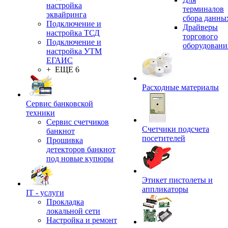
настройка
терминалов
эквайринга
сбора данны
Подключение и
Драйверы
настройка ТСД
торгового
Подключение и
оборудовани
настройка УТМ
ЕГАИС
+ ЕЩЕ 6
Расходные материалы
Сервис банковской
техники
Сервис счетчиков
Счетчики подсчета
банкнот
посетителей
Прошивка
детекторов банкнот
под новые купюры
Этикет пистолеты и
аппликаторы
IT - услуги
Прокладка
локальной сети
Настройка и ремонт