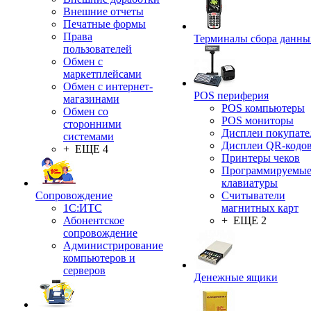
Внешние отчеты
Печатные формы
Права
Терминалы сбора данны
пользователей
Обмен с
маркетплейсами
Обмен с интернет-
POS периферия
магазинами
POS компьютеры
Обмен со
POS мониторы
сторонними
Дисплеи покупате
системами
Дисплеи QR-кодо
+ ЕЩЕ 4
Принтеры чеков
Программируемы
клавиатуры
Сопровождение
Считыватели
1C:ИТС
магнитных карт
Абонентское
+ ЕЩЕ 2
сопровождение
Администрирование
компьютеров и
серверов
Денежные ящики