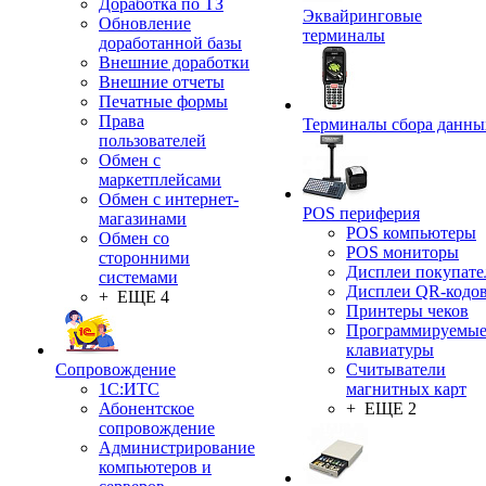
Доработка по ТЗ
Эквайринговые
Обновление
терминалы
доработанной базы
Внешние доработки
Внешние отчеты
Печатные формы
Права
Терминалы сбора данны
пользователей
Обмен с
маркетплейсами
Обмен с интернет-
POS периферия
магазинами
POS компьютеры
Обмен со
POS мониторы
сторонними
Дисплеи покупате
системами
Дисплеи QR-кодо
+ ЕЩЕ 4
Принтеры чеков
Программируемы
клавиатуры
Сопровождение
Считыватели
1C:ИТС
магнитных карт
Абонентское
+ ЕЩЕ 2
сопровождение
Администрирование
компьютеров и