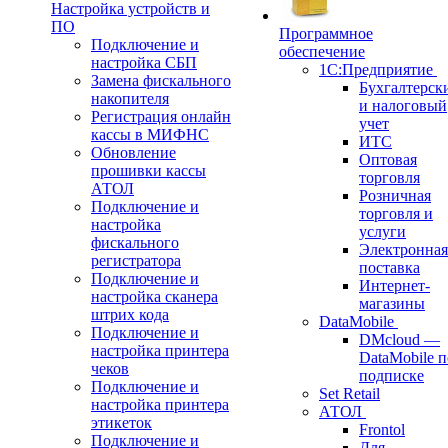
Настройка устройств и
ПО
Программное
Подключение и
обеспечение
настройка СБП
1С:Предприятие
Замена фискального
Бухгалтерск
накопителя
и налоговый
Регистрация онлайн
учет
кассы в МИФНС
ИТС
Обновление
Оптовая
прошивки кассы
торговля
АТОЛ
Розничная
Подключение и
торговля и
настройка
услуги
фискального
Электронная
регистратора
поставка
Подключение и
Интернет-
настройка сканера
магазины
штрих кода
DataMobile
Подключение и
DMcloud —
настройка принтера
DataMobile п
чеков
подписке
Подключение и
Set Retail
настройка принтера
АТОЛ
этикеток
Frontol
Подключение и
Для