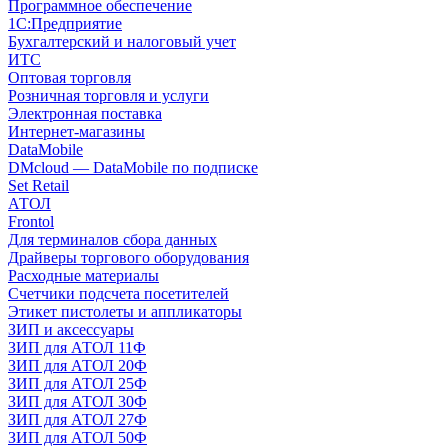
Программное обеспечение
1С:Предприятие
Бухгалтерский и налоговый учет
ИТС
Оптовая торговля
Розничная торговля и услуги
Электронная поставка
Интернет-магазины
DataMobile
DMcloud — DataMobile по подписке
Set Retail
АТОЛ
Frontol
Для терминалов сбора данных
Драйверы торгового оборудования
Расходные материалы
Счетчики подсчета посетителей
Этикет пистолеты и аппликаторы
ЗИП и аксессуары
ЗИП для АТОЛ 11Ф
ЗИП для АТОЛ 20Ф
ЗИП для АТОЛ 25Ф
ЗИП для АТОЛ 30Ф
ЗИП для АТОЛ 27Ф
ЗИП для АТОЛ 50Ф