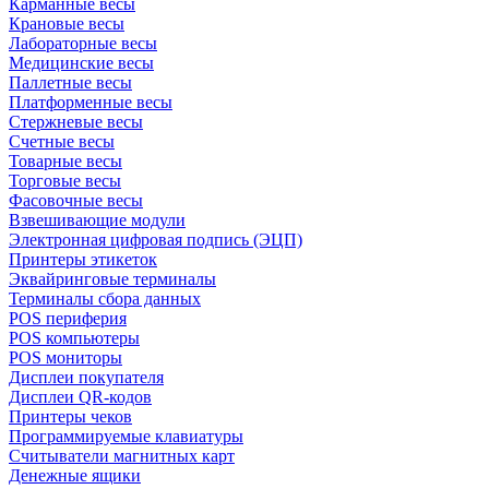
Карманные весы
Крановые весы
Лабораторные весы
Медицинские весы
Паллетные весы
Платформенные весы
Стержневые весы
Счетные весы
Товарные весы
Торговые весы
Фасовочные весы
Взвешивающие модули
Электронная цифровая подпись (ЭЦП)
Принтеры этикеток
Эквайринговые терминалы
Терминалы сбора данных
POS периферия
POS компьютеры
POS мониторы
Дисплеи покупателя
Дисплеи QR-кодов
Принтеры чеков
Программируемые клавиатуры
Считыватели магнитных карт
Денежные ящики