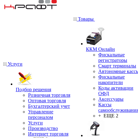
Товары
ККМ Онлайн
Фискальные
регистраторы
Услуги
Смарт терминалы
Автономные касс
Фискальные
накопители
Коды активации
Подбор решения
ОФД
Розничная торговля
Аксессуары
Оптовая торговля
Кассы
Бухгалтерский учет
самообслуживани
Управление
+ ЕЩЕ 2
персоналом
Услуги
Производство
Интернет торговля