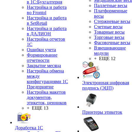
Медицинские вес
в 1С:Бухгалтерия
Паллетные весы
Настройка и работа
Платформенные
во Frontol
весы
Настройка и работа
Стержневые весы
в SetRetail
Счетные весы
Настройка и работа
Товарные весы
в ДАЛИОН
Торговые весы
Настройка отчетов
Фасовочные весы
1С
Взвешивающие
Ошибки учета
модули
Формирование
+ ЕЩЕ 12
отчетности
Закрытие месяца
Настройка обмена
между
конфигурациями 1С
Электронная цифровая
Предприятие
подпись (ЭЦП)
Настройка макетов
документов,
этикеток, ценников
+ ЕЩЕ 13
Принтеры этикеток
Доработка 1С