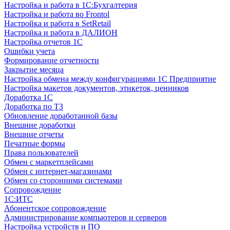
Настройка и работа в 1С:Бухгалтерия
Настройка и работа во Frontol
Настройка и работа в SetRetail
Настройка и работа в ДАЛИОН
Настройка отчетов 1С
Ошибки учета
Формирование отчетности
Закрытие месяца
Настройка обмена между конфигурациями 1С Предприятие
Настройка макетов документов, этикеток, ценников
Доработка 1С
Доработка по ТЗ
Обновление доработанной базы
Внешние доработки
Внешние отчеты
Печатные формы
Права пользователей
Обмен с маркетплейсами
Обмен с интернет-магазинами
Обмен со сторонними системами
Сопровождение
1C:ИТС
Абонентское сопровождение
Администрирование компьютеров и серверов
Настройка устройств и ПО