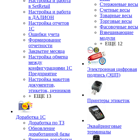
Настройка и работа
Стержневые весы
в SetRetail
Счетные весы
Настройка и работа
Товарные весы
в ДАЛИОН
Торговые весы
Настройка отчетов
Фасовочные весы
1С
Взвешивающие
Ошибки учета
модули
Формирование
+ ЕЩЕ 12
отчетности
Закрытие месяца
Настройка обмена
между
конфигурациями 1С
Электронная цифровая
Предприятие
подпись (ЭЦП)
Настройка макетов
документов,
этикеток, ценников
+ ЕЩЕ 13
Принтеры этикеток
Доработка 1С
Доработка по ТЗ
Эквайринговые
Обновление
терминалы
доработанной базы
Внешние доработки