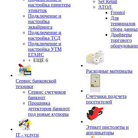
Set Retail
настройка принтера
АТОЛ
этикеток
Frontol
Подключение и
Для
настройка
терминалов
эквайринга
сбора данны
Подключение и
Драйверы
настройка ТСД
торгового
Подключение и
оборудовани
настройка УТМ
ЕГАИС
+ ЕЩЕ 6
Расходные материалы
Сервис банковской
техники
Сервис счетчиков
Счетчики подсчета
банкнот
посетителей
Прошивка
детекторов банкнот
под новые купюры
Этикет пистолеты и
аппликаторы
IT - услуги