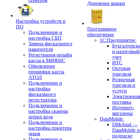
серверов
Денежные ящики
Настройка устройств и
ПО
Программное
Подключение и
обеспечение
настройка СБП
1С:Предприятие
Замена фискального
Бухгалтерск
накопителя
и налоговый
Регистрация онлайн
учет
кассы в МИФНС
ИТС
Обновление
Оптовая
прошивки кассы
торговля
АТОЛ
Розничная
Подключение и
торговля и
настройка
услуги
фискального
Электронная
регистратора
поставка
Подключение и
Интернет-
настройка сканера
магазины
штрих кода
DataMobile
Подключение и
DMcloud —
настройка принтера
DataMobile п
чеков
подписке
Подключение и