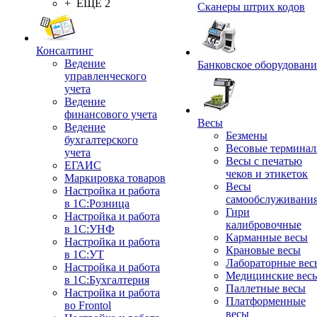
+ ЕЩЕ 2
Сканеры штрих кодов
Консалтинг
Ведение
Банковское оборудовани
управленческого
учета
Ведение
финансового учета
Весы
Ведение
Безмены
бухгалтерского
Весовые термина
учета
Весы с печатью
ЕГАИС
чеков и этикеток
Маркировка товаров
Весы
Настройка и работа
самообслуживани
в 1С:Розница
Гири
Настройка и работа
калибровочные
в 1С:УНФ
Карманные весы
Настройка и работа
Крановые весы
в 1С:УТ
Лабораторные вес
Настройка и работа
Медицинские вес
в 1С:Бухгалтерия
Паллетные весы
Настройка и работа
Платформенные
во Frontol
весы