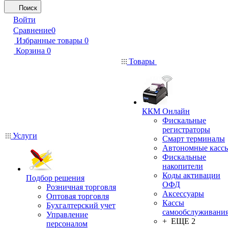
Поиск
Войти
Сравнение
0
Избранные товары
0
Корзина
0
Товары
ККМ Онлайн
Фискальные
регистраторы
Услуги
Смарт терминалы
Автономные касс
Фискальные
накопители
Коды активации
Подбор решения
ОФД
Розничная торговля
Аксессуары
Оптовая торговля
Кассы
Бухгалтерский учет
самообслуживани
Управление
+ ЕЩЕ 2
персоналом