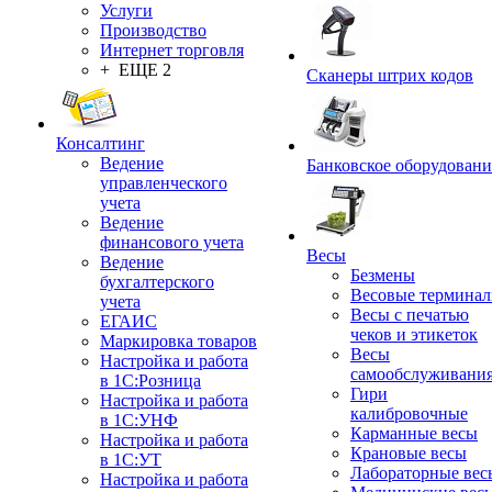
Услуги
Производство
Интернет торговля
+ ЕЩЕ 2
Сканеры штрих кодов
Консалтинг
Ведение
Банковское оборудовани
управленческого
учета
Ведение
финансового учета
Весы
Ведение
Безмены
бухгалтерского
Весовые термина
учета
Весы с печатью
ЕГАИС
чеков и этикеток
Маркировка товаров
Весы
Настройка и работа
самообслуживани
в 1С:Розница
Гири
Настройка и работа
калибровочные
в 1С:УНФ
Карманные весы
Настройка и работа
Крановые весы
в 1С:УТ
Лабораторные вес
Настройка и работа