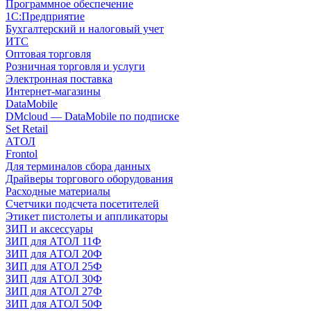
Программное обеспечение
1С:Предприятие
Бухгалтерский и налоговый учет
ИТС
Оптовая торговля
Розничная торговля и услуги
Электронная поставка
Интернет-магазины
DataMobile
DMcloud — DataMobile по подписке
Set Retail
АТОЛ
Frontol
Для терминалов сбора данных
Драйверы торгового оборудования
Расходные материалы
Счетчики подсчета посетителей
Этикет пистолеты и аппликаторы
ЗИП и аксессуары
ЗИП для АТОЛ 11Ф
ЗИП для АТОЛ 20Ф
ЗИП для АТОЛ 25Ф
ЗИП для АТОЛ 30Ф
ЗИП для АТОЛ 27Ф
ЗИП для АТОЛ 50Ф