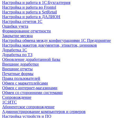
Настройка и работа в 1С:Бухгалтерия
Настройка и работа во Frontol
Настройка и работа в SetRetail
Настройка и работа в ДАЛИОН
Настройка отчетов 1С
Ошибки учета
Формирование отчетности
Закрытие месяца
Настройка обмена между конфигурациями 1С Предприятие
Настройка макетов документов, этикеток, ценников
Доработка 1С
Доработка по ТЗ
Обновление доработанной базы
Внешние доработки
Внешние отчеты
Печатные формы
Права пользователей
Обмен с маркетплейсами
Обмен с интернет-магазинами
Обмен со сторонними системами
Сопровождение
1C:ИТС
Абонентское сопровождение
Администрирование компьютеров и серверов
Настройка устройств и ПО