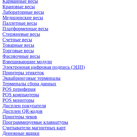
Карманные весы
Крановые весы
Лабораторные весы
Медицинские весы
Паллетные весы
Платформенные весы
Стержневые весы
Счетные весы
Товарные весы
Торговые весы
Фасовочные весы
Взвешивающие модули
Электронная цифровая подпись (ЭЦП)
Принтеры этикеток
Эквайринговые терминалы
Терминалы сбора данных
POS периферия
POS компьютеры
POS мониторы
Дисплеи покупателя
Дисплеи QR-кодов
Принтеры чеков
Программируемые клавиатуры
Считыватели магнитных карт
Денежные ящики