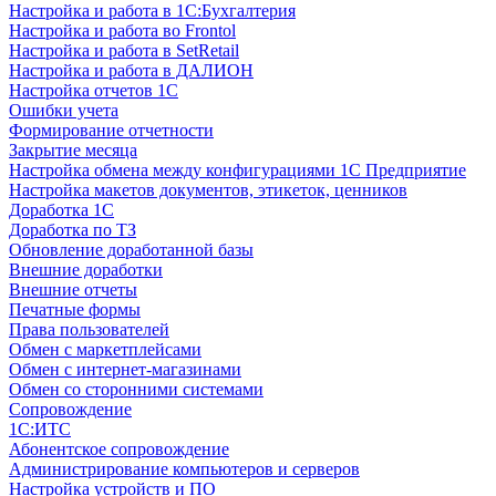
Настройка и работа в 1С:Бухгалтерия
Настройка и работа во Frontol
Настройка и работа в SetRetail
Настройка и работа в ДАЛИОН
Настройка отчетов 1С
Ошибки учета
Формирование отчетности
Закрытие месяца
Настройка обмена между конфигурациями 1С Предприятие
Настройка макетов документов, этикеток, ценников
Доработка 1С
Доработка по ТЗ
Обновление доработанной базы
Внешние доработки
Внешние отчеты
Печатные формы
Права пользователей
Обмен с маркетплейсами
Обмен с интернет-магазинами
Обмен со сторонними системами
Сопровождение
1C:ИТС
Абонентское сопровождение
Администрирование компьютеров и серверов
Настройка устройств и ПО