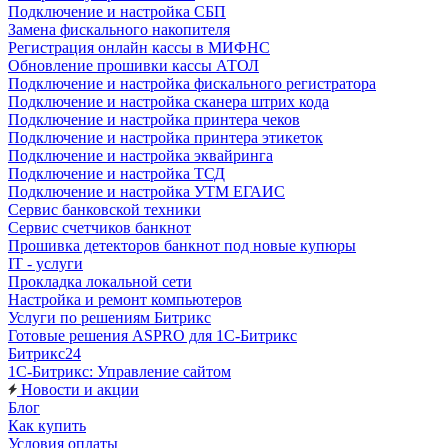
Подключение и настройка СБП
Замена фискального накопителя
Регистрация онлайн кассы в МИФНС
Обновление прошивки кассы АТОЛ
Подключение и настройка фискального регистратора
Подключение и настройка сканера штрих кода
Подключение и настройка принтера чеков
Подключение и настройка принтера этикеток
Подключение и настройка эквайринга
Подключение и настройка ТСД
Подключение и настройка УТМ ЕГАИС
Сервис банковской техники
Сервис счетчиков банкнот
Прошивка детекторов банкнот под новые купюры
IT - услуги
Прокладка локальной сети
Настройка и ремонт компьютеров
Услуги по решениям Битрикс
Готовые решения ASPRO для 1С-Битрикс
Битрикс24
1С-Битрикс: Управление сайтом
Новости и акции
Блог
Как купить
Условия оплаты