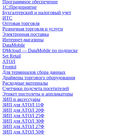
Программное обеспечение
1С:Предприятие
Бухгалтерский и налоговый учет
ИТС
Оптовая торговля
Розничная торговля и услуги
Электронная поставка
Интернет-магазины
DataMobile
DMcloud — DataMobile по подписке
Set Retail
АТОЛ
Frontol
Для терминалов сбора данных
Драйверы торгового оборудования
Расходные материалы
Счетчики подсчета посетителей
Этикет пистолеты и аппликаторы
ЗИП и аксессуары
ЗИП для АТОЛ 11Ф
ЗИП для АТОЛ 20Ф
ЗИП для АТОЛ 25Ф
ЗИП для АТОЛ 30Ф
ЗИП для АТОЛ 27Ф
ЗИП для АТОЛ 50Ф