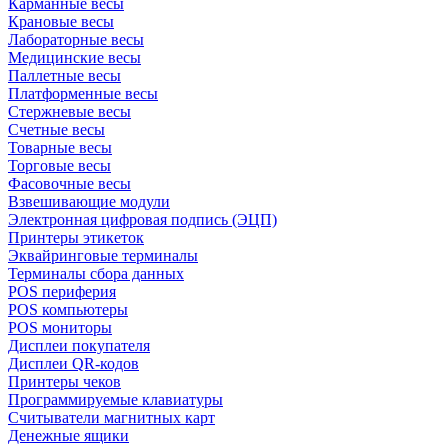
Карманные весы
Крановые весы
Лабораторные весы
Медицинские весы
Паллетные весы
Платформенные весы
Стержневые весы
Счетные весы
Товарные весы
Торговые весы
Фасовочные весы
Взвешивающие модули
Электронная цифровая подпись (ЭЦП)
Принтеры этикеток
Эквайринговые терминалы
Терминалы сбора данных
POS периферия
POS компьютеры
POS мониторы
Дисплеи покупателя
Дисплеи QR-кодов
Принтеры чеков
Программируемые клавиатуры
Считыватели магнитных карт
Денежные ящики