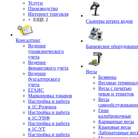
Услуги
Производство
Интернет торговля
+ ЕЩЕ 2
Сканеры штрих кодов
Консалтинг
Ведение
Банковское оборудовани
управленческого
учета
Ведение
финансового учета
Весы
Ведение
Безмены
бухгалтерского
Весовые термина
учета
Весы с печатью
ЕГАИС
чеков и этикеток
Маркировка товаров
Весы
Настройка и работа
самообслуживани
в 1С:Розница
Гири
Настройка и работа
калибровочные
в 1С:УНФ
Карманные весы
Настройка и работа
Крановые весы
в 1С:УТ
Лабораторные вес
Настройка и работа