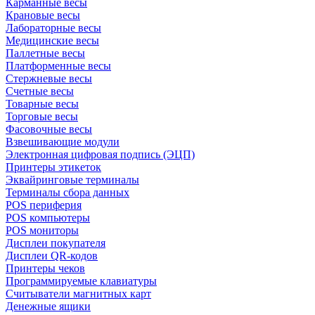
Карманные весы
Крановые весы
Лабораторные весы
Медицинские весы
Паллетные весы
Платформенные весы
Стержневые весы
Счетные весы
Товарные весы
Торговые весы
Фасовочные весы
Взвешивающие модули
Электронная цифровая подпись (ЭЦП)
Принтеры этикеток
Эквайринговые терминалы
Терминалы сбора данных
POS периферия
POS компьютеры
POS мониторы
Дисплеи покупателя
Дисплеи QR-кодов
Принтеры чеков
Программируемые клавиатуры
Считыватели магнитных карт
Денежные ящики