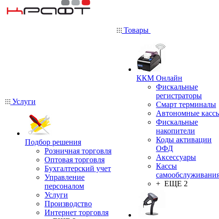
Товары
ККМ Онлайн
Фискальные
регистраторы
Услуги
Смарт терминалы
Автономные касс
Фискальные
накопители
Коды активации
Подбор решения
ОФД
Розничная торговля
Аксессуары
Оптовая торговля
Кассы
Бухгалтерский учет
самообслуживани
Управление
+ ЕЩЕ 2
персоналом
Услуги
Производство
Интернет торговля