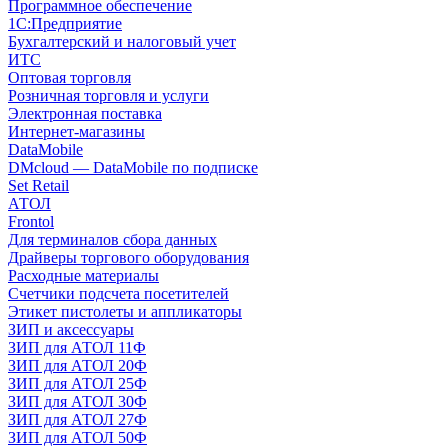
Программное обеспечение
1С:Предприятие
Бухгалтерский и налоговый учет
ИТС
Оптовая торговля
Розничная торговля и услуги
Электронная поставка
Интернет-магазины
DataMobile
DMcloud — DataMobile по подписке
Set Retail
АТОЛ
Frontol
Для терминалов сбора данных
Драйверы торгового оборудования
Расходные материалы
Счетчики подсчета посетителей
Этикет пистолеты и аппликаторы
ЗИП и аксессуары
ЗИП для АТОЛ 11Ф
ЗИП для АТОЛ 20Ф
ЗИП для АТОЛ 25Ф
ЗИП для АТОЛ 30Ф
ЗИП для АТОЛ 27Ф
ЗИП для АТОЛ 50Ф