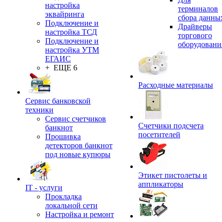
настройка
терминалов
эквайринга
сбора данны
Подключение и
Драйверы
настройка ТСД
торгового
Подключение и
оборудовани
настройка УТМ
ЕГАИС
+ ЕЩЕ 6
Расходные материалы
Сервис банковской
техники
Сервис счетчиков
Счетчики подсчета
банкнот
посетителей
Прошивка
детекторов банкнот
под новые купюры
Этикет пистолеты и
аппликаторы
IT - услуги
Прокладка
локальной сети
Настройка и ремонт