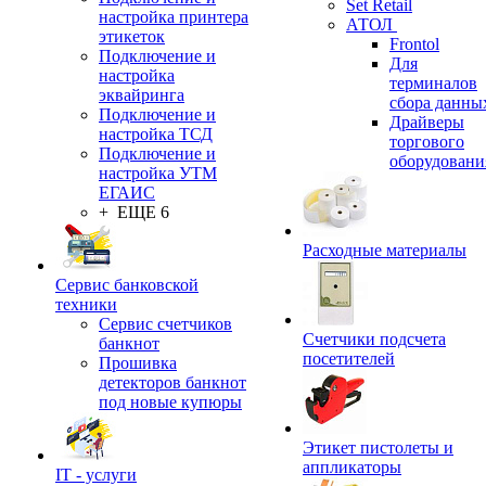
Set Retail
настройка принтера
АТОЛ
этикеток
Frontol
Подключение и
Для
настройка
терминалов
эквайринга
сбора данны
Подключение и
Драйверы
настройка ТСД
торгового
Подключение и
оборудовани
настройка УТМ
ЕГАИС
+ ЕЩЕ 6
Расходные материалы
Сервис банковской
техники
Сервис счетчиков
Счетчики подсчета
банкнот
посетителей
Прошивка
детекторов банкнот
под новые купюры
Этикет пистолеты и
аппликаторы
IT - услуги