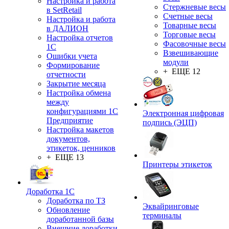
Настройка и работа
Стержневые весы
в SetRetail
Счетные весы
Настройка и работа
Товарные весы
в ДАЛИОН
Торговые весы
Настройка отчетов
Фасовочные весы
1С
Взвешивающие
Ошибки учета
модули
Формирование
+ ЕЩЕ 12
отчетности
Закрытие месяца
Настройка обмена
между
конфигурациями 1С
Электронная цифровая
Предприятие
подпись (ЭЦП)
Настройка макетов
документов,
этикеток, ценников
+ ЕЩЕ 13
Принтеры этикеток
Доработка 1С
Доработка по ТЗ
Эквайринговые
Обновление
терминалы
доработанной базы
Внешние доработки