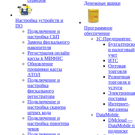
серверов
Денежные ящики
Настройка устройств и
ПО
Программное
Подключение и
обеспечение
настройка СБП
1С:Предприятие
Замена фискального
Бухгалтерск
накопителя
и налоговый
Регистрация онлайн
учет
кассы в МИФНС
ИТС
Обновление
Оптовая
прошивки кассы
торговля
АТОЛ
Розничная
Подключение и
торговля и
настройка
услуги
фискального
Электронная
регистратора
поставка
Подключение и
Интернет-
настройка сканера
магазины
штрих кода
DataMobile
Подключение и
DMcloud —
настройка принтера
DataMobile п
чеков
подписке
Подключение и