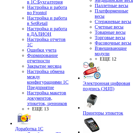
Медицинские вес
в 1С:Бухгалтерия
Паллетные весы
Настройка и работа
Платформенные
во Frontol
весы
Настройка и работа
Стержневые весы
в SetRetail
Счетные весы
Настройка и работа
Товарные весы
в ДАЛИОН
Торговые весы
Настройка отчетов
Фасовочные весы
1С
Взвешивающие
Ошибки учета
модули
Формирование
+ ЕЩЕ 12
отчетности
Закрытие месяца
Настройка обмена
между
конфигурациями 1С
Электронная цифровая
Предприятие
подпись (ЭЦП)
Настройка макетов
документов,
этикеток, ценников
+ ЕЩЕ 13
Принтеры этикеток
Доработка 1С