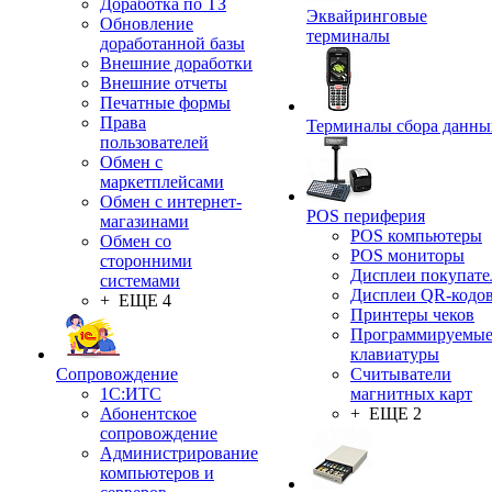
Доработка по ТЗ
Эквайринговые
Обновление
терминалы
доработанной базы
Внешние доработки
Внешние отчеты
Печатные формы
Права
Терминалы сбора данны
пользователей
Обмен с
маркетплейсами
Обмен с интернет-
POS периферия
магазинами
POS компьютеры
Обмен со
POS мониторы
сторонними
Дисплеи покупате
системами
Дисплеи QR-кодо
+ ЕЩЕ 4
Принтеры чеков
Программируемы
клавиатуры
Сопровождение
Считыватели
1C:ИТС
магнитных карт
Абонентское
+ ЕЩЕ 2
сопровождение
Администрирование
компьютеров и