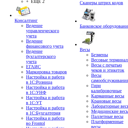
+ ЕЩЕ 2
Сканеры штрих кодов
Консалтинг
Ведение
Банковское оборудовани
управленческого
учета
Ведение
финансового учета
Весы
Ведение
Безмены
бухгалтерского
Весовые термина
учета
Весы с печатью
ЕГАИС
чеков и этикеток
Маркировка товаров
Весы
Настройка и работа
самообслуживани
в 1С:Розница
Гири
Настройка и работа
калибровочные
в 1С:УНФ
Карманные весы
Настройка и работа
Крановые весы
в 1С:УТ
Лабораторные вес
Настройка и работа
Медицинские вес
в 1С:Бухгалтерия
Паллетные весы
Настройка и работа
Платформенные
во Frontol
весы