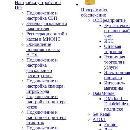
Настройка устройств и
ПО
Программное
Подключение и
обеспечение
настройка СБП
1С:Предприятие
Замена фискального
Бухгалтерск
накопителя
и налоговый
Регистрация онлайн
учет
кассы в МИФНС
ИТС
Обновление
Оптовая
прошивки кассы
торговля
АТОЛ
Розничная
Подключение и
торговля и
настройка
услуги
фискального
Электронная
регистратора
поставка
Подключение и
Интернет-
настройка сканера
магазины
штрих кода
DataMobile
Подключение и
DMcloud —
настройка принтера
DataMobile п
чеков
подписке
Подключение и
Set Retail
настройка принтера
АТОЛ
этикеток
Frontol
Подключение и
Для