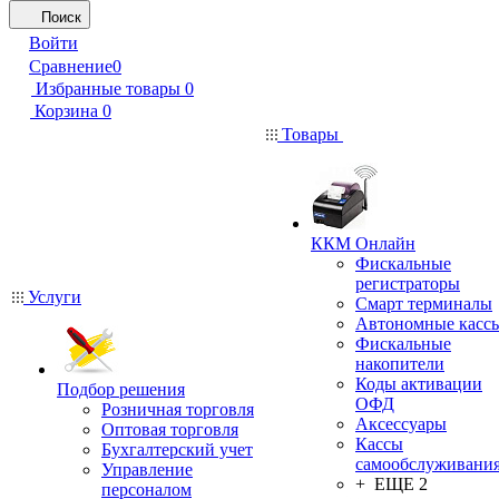
Поиск
Войти
Сравнение
0
Избранные товары
0
Корзина
0
Товары
ККМ Онлайн
Фискальные
регистраторы
Услуги
Смарт терминалы
Автономные касс
Фискальные
накопители
Коды активации
Подбор решения
ОФД
Розничная торговля
Аксессуары
Оптовая торговля
Кассы
Бухгалтерский учет
самообслуживани
Управление
+ ЕЩЕ 2
персоналом