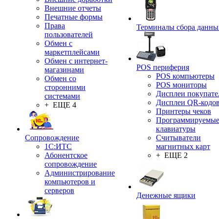
Внешние отчеты
Печатные формы
Права
Терминалы сбора данны
пользователей
Обмен с
маркетплейсами
Обмен с интернет-
POS периферия
магазинами
POS компьютеры
Обмен со
POS мониторы
сторонними
Дисплеи покупате
системами
Дисплеи QR-кодо
+ ЕЩЕ 4
Принтеры чеков
Программируемы
клавиатуры
Сопровождение
Считыватели
1C:ИТС
магнитных карт
Абонентское
+ ЕЩЕ 2
сопровождение
Администрирование
компьютеров и
серверов
Денежные ящики