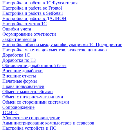
Настройка и работа в 1С:Бухгалтерия
Настройка и работа во Frontol
Настройка и работа в SetRetail
Настройка и работа в ДАЛИОН
Настройка отчетов 1С
Ошибки учета
Формирование отчетности
Закрытие месяца
Настройка обмена между конфигурациями 1С Предприятие
Настройка макетов документов, этикеток, ценников
Доработка 1С
Доработка по ТЗ
Обновление доработанной базы
Внешние доработки
Внешние отчеты
Печатные формы
Права пользователей
Обмен с маркетплейсами
Обмен с интернет-магазинами
Обмен со сторонними системами
Сопровождение
1C:ИТС
Абонентское сопровождение
Администрирование компьютеров и серверов
Настройка устройств и ПО