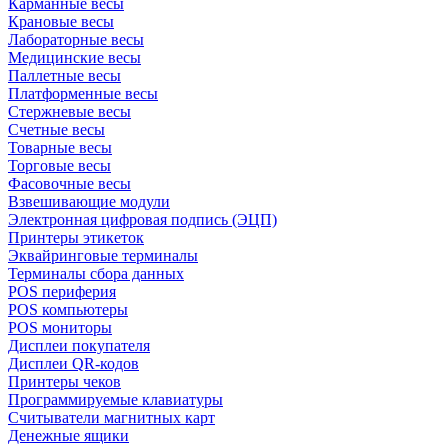
Карманные весы
Крановые весы
Лабораторные весы
Медицинские весы
Паллетные весы
Платформенные весы
Стержневые весы
Счетные весы
Товарные весы
Торговые весы
Фасовочные весы
Взвешивающие модули
Электронная цифровая подпись (ЭЦП)
Принтеры этикеток
Эквайринговые терминалы
Терминалы сбора данных
POS периферия
POS компьютеры
POS мониторы
Дисплеи покупателя
Дисплеи QR-кодов
Принтеры чеков
Программируемые клавиатуры
Считыватели магнитных карт
Денежные ящики