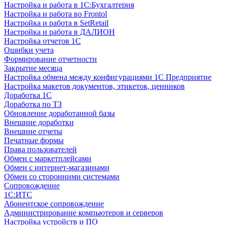
Настройка и работа в 1С:Бухгалтерия
Настройка и работа во Frontol
Настройка и работа в SetRetail
Настройка и работа в ДАЛИОН
Настройка отчетов 1С
Ошибки учета
Формирование отчетности
Закрытие месяца
Настройка обмена между конфигурациями 1С Предприятие
Настройка макетов документов, этикеток, ценников
Доработка 1С
Доработка по ТЗ
Обновление доработанной базы
Внешние доработки
Внешние отчеты
Печатные формы
Права пользователей
Обмен с маркетплейсами
Обмен с интернет-магазинами
Обмен со сторонними системами
Сопровождение
1C:ИТС
Абонентское сопровождение
Администрирование компьютеров и серверов
Настройка устройств и ПО