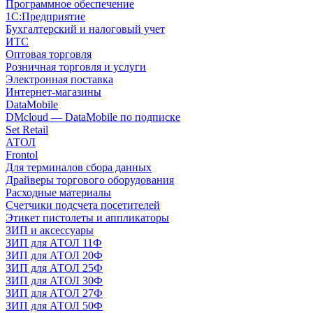
Программное обеспечение
1С:Предприятие
Бухгалтерский и налоговый учет
ИТС
Оптовая торговля
Розничная торговля и услуги
Электронная поставка
Интернет-магазины
DataMobile
DMcloud — DataMobile по подписке
Set Retail
АТОЛ
Frontol
Для терминалов сбора данных
Драйверы торгового оборудования
Расходные материалы
Счетчики подсчета посетителей
Этикет пистолеты и аппликаторы
ЗИП и аксессуары
ЗИП для АТОЛ 11Ф
ЗИП для АТОЛ 20Ф
ЗИП для АТОЛ 25Ф
ЗИП для АТОЛ 30Ф
ЗИП для АТОЛ 27Ф
ЗИП для АТОЛ 50Ф