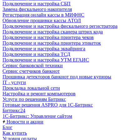
Подключение и настройка СБП
Замена фискального накопителя
Регистрация онлайн кассы в МИФНС
Обновление прошивки кассы АТОЛ
Подключение и настройка фискального регистратора
Подключение и настройка сканера штрих кода
Подключение и настройка принтера чеков
Подключение и настройка принтера этикеток
Подключение и настройка эквайринга
Подключение и настройка ТСД
Подключение и настройка УТМ ЕГАИС
Сервис банковской техники
Сервис счетчиков банкнот
Прошивка детекторов банкнот под новые купюры
IT - услуги
Прокладка локальной сети
Настройка и ремонт компьютеров
Услуги по решениям Битрикс
Готовые решения ASPRO для 1С-Битрикс
Битрикс24
1С-Битрикс: Управление сайтом
Новости и акции
Блог
Как купить
Условия оплаты