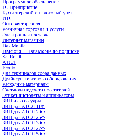
Программное обеспечение
1С:Предприятие
Бухгалтерский и налоговый учет
ИТС
Оптовая торговля
Розничная торговля и услуги
Электронная поставка
Интернет-магазины
DataMobile
DMcloud — DataMobile по подписке
Set Retail
АТОЛ
Frontol
Для терминалов сбора данных
Драйверы торгового оборудования
Расходные материалы
Счетчики подсчета посетителей
Этикет пистолеты и аппликаторы
ЗИП и аксессуары
ЗИП для АТОЛ 11Ф
ЗИП для АТОЛ 20Ф
ЗИП для АТОЛ 25Ф
ЗИП для АТОЛ 30Ф
ЗИП для АТОЛ 27Ф
ЗИП для АТОЛ 50Ф