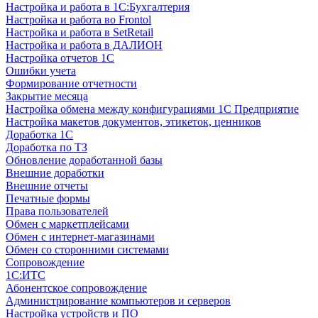
Настройка и работа в 1С:Бухгалтерия
Настройка и работа во Frontol
Настройка и работа в SetRetail
Настройка и работа в ДАЛИОН
Настройка отчетов 1С
Ошибки учета
Формирование отчетности
Закрытие месяца
Настройка обмена между конфигурациями 1С Предприятие
Настройка макетов документов, этикеток, ценников
Доработка 1С
Доработка по ТЗ
Обновление доработанной базы
Внешние доработки
Внешние отчеты
Печатные формы
Права пользователей
Обмен с маркетплейсами
Обмен с интернет-магазинами
Обмен со сторонними системами
Сопровождение
1C:ИТС
Абонентское сопровождение
Администрирование компьютеров и серверов
Настройка устройств и ПО