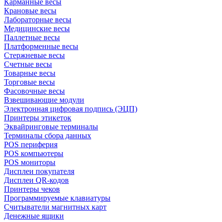
Карманные весы
Крановые весы
Лабораторные весы
Медицинские весы
Паллетные весы
Платформенные весы
Стержневые весы
Счетные весы
Товарные весы
Торговые весы
Фасовочные весы
Взвешивающие модули
Электронная цифровая подпись (ЭЦП)
Принтеры этикеток
Эквайринговые терминалы
Терминалы сбора данных
POS периферия
POS компьютеры
POS мониторы
Дисплеи покупателя
Дисплеи QR-кодов
Принтеры чеков
Программируемые клавиатуры
Считыватели магнитных карт
Денежные ящики