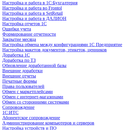
Настройка и работа в 1С:Бухгалтерия
Настройка и работа во Frontol
Настройка и работа в SetRetail
Настройка и работа в ДАЛИОН
Настройка отчетов 1С
Ошибки учета
Формирование отчетности
Закрытие месяца
Настройка обмена между конфигурациями 1С Предприятие
Настройка макетов документов, этикеток, ценников
Доработка 1С
Доработка по ТЗ
Обновление доработанной базы
Внешние доработки
Внешние отчеты
Печатные формы
Права пользователей
Обмен с маркетплейсами
Обмен с интернет-магазинами
Обмен со сторонними системами
Сопровождение
1C:ИТС
Абонентское сопровождение
Администрирование компьютеров и серверов
Настройка устройств и ПО