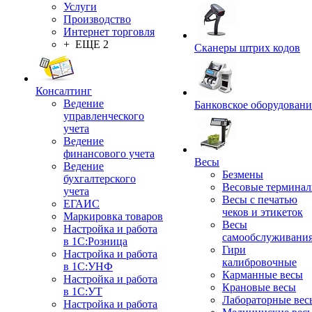
Услуги
Производство
Интернет торговля
+ ЕЩЕ 2
Сканеры штрих кодов
Консалтинг
Ведение
Банковское оборудовани
управленческого
учета
Ведение
финансового учета
Весы
Ведение
Безмены
бухгалтерского
Весовые термина
учета
Весы с печатью
ЕГАИС
чеков и этикеток
Маркировка товаров
Весы
Настройка и работа
самообслуживани
в 1С:Розница
Гири
Настройка и работа
калибровочные
в 1С:УНФ
Карманные весы
Настройка и работа
Крановые весы
в 1С:УТ
Лабораторные вес
Настройка и работа