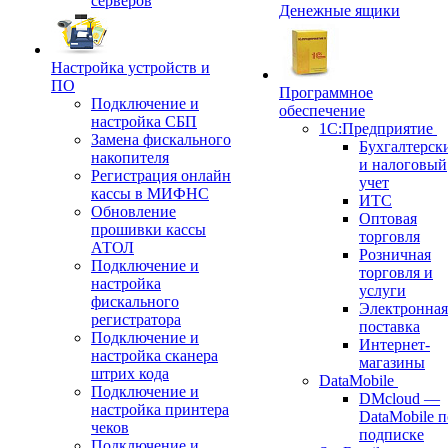
серверов
Денежные ящики
Настройка устройств и
ПО
Программное
Подключение и
обеспечение
настройка СБП
1С:Предприятие
Замена фискального
Бухгалтерск
накопителя
и налоговый
Регистрация онлайн
учет
кассы в МИФНС
ИТС
Обновление
Оптовая
прошивки кассы
торговля
АТОЛ
Розничная
Подключение и
торговля и
настройка
услуги
фискального
Электронная
регистратора
поставка
Подключение и
Интернет-
настройка сканера
магазины
штрих кода
DataMobile
Подключение и
DMcloud —
настройка принтера
DataMobile п
чеков
подписке
Подключение и