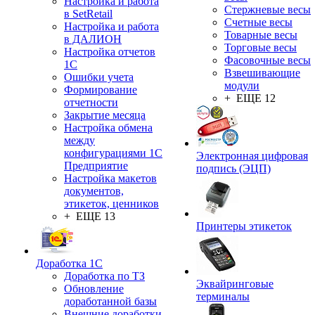
Настройка и работа
Стержневые весы
в SetRetail
Счетные весы
Настройка и работа
Товарные весы
в ДАЛИОН
Торговые весы
Настройка отчетов
Фасовочные весы
1С
Взвешивающие
Ошибки учета
модули
Формирование
+ ЕЩЕ 12
отчетности
Закрытие месяца
Настройка обмена
между
конфигурациями 1С
Электронная цифровая
Предприятие
подпись (ЭЦП)
Настройка макетов
документов,
этикеток, ценников
+ ЕЩЕ 13
Принтеры этикеток
Доработка 1С
Доработка по ТЗ
Эквайринговые
Обновление
терминалы
доработанной базы
Внешние доработки