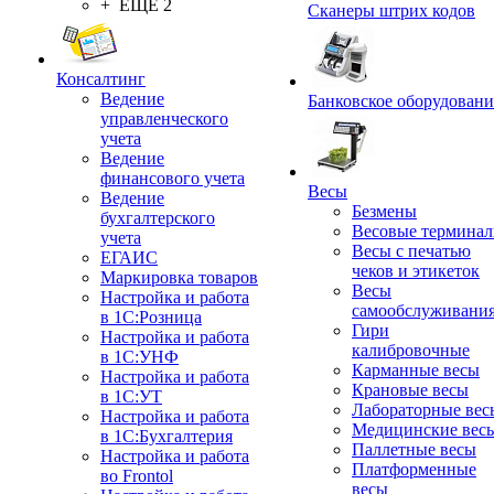
+ ЕЩЕ 2
Сканеры штрих кодов
Консалтинг
Ведение
Банковское оборудовани
управленческого
учета
Ведение
финансового учета
Весы
Ведение
Безмены
бухгалтерского
Весовые термина
учета
Весы с печатью
ЕГАИС
чеков и этикеток
Маркировка товаров
Весы
Настройка и работа
самообслуживани
в 1С:Розница
Гири
Настройка и работа
калибровочные
в 1С:УНФ
Карманные весы
Настройка и работа
Крановые весы
в 1С:УТ
Лабораторные вес
Настройка и работа
Медицинские вес
в 1С:Бухгалтерия
Паллетные весы
Настройка и работа
Платформенные
во Frontol
весы