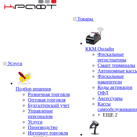
Товары
ККМ Онлайн
Фискальные
регистраторы
Услуги
Смарт терминалы
Автономные касс
Фискальные
накопители
Коды активации
Подбор решения
ОФД
Розничная торговля
Аксессуары
Оптовая торговля
Кассы
Бухгалтерский учет
самообслуживани
Управление
+ ЕЩЕ 2
персоналом
Услуги
Производство
Интернет торговля