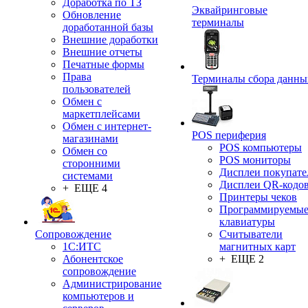
Доработка по ТЗ
Эквайринговые
Обновление
терминалы
доработанной базы
Внешние доработки
Внешние отчеты
Печатные формы
Права
Терминалы сбора данны
пользователей
Обмен с
маркетплейсами
Обмен с интернет-
POS периферия
магазинами
POS компьютеры
Обмен со
POS мониторы
сторонними
Дисплеи покупате
системами
Дисплеи QR-кодо
+ ЕЩЕ 4
Принтеры чеков
Программируемы
клавиатуры
Сопровождение
Считыватели
1C:ИТС
магнитных карт
Абонентское
+ ЕЩЕ 2
сопровождение
Администрирование
компьютеров и