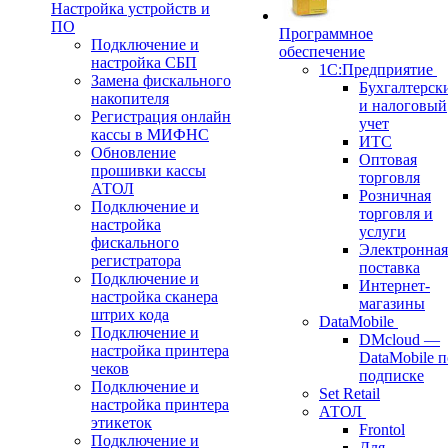
Настройка устройств и
ПО
Программное
Подключение и
обеспечение
настройка СБП
1С:Предприятие
Замена фискального
Бухгалтерск
накопителя
и налоговый
Регистрация онлайн
учет
кассы в МИФНС
ИТС
Обновление
Оптовая
прошивки кассы
торговля
АТОЛ
Розничная
Подключение и
торговля и
настройка
услуги
фискального
Электронная
регистратора
поставка
Подключение и
Интернет-
настройка сканера
магазины
штрих кода
DataMobile
Подключение и
DMcloud —
настройка принтера
DataMobile п
чеков
подписке
Подключение и
Set Retail
настройка принтера
АТОЛ
этикеток
Frontol
Подключение и
Для