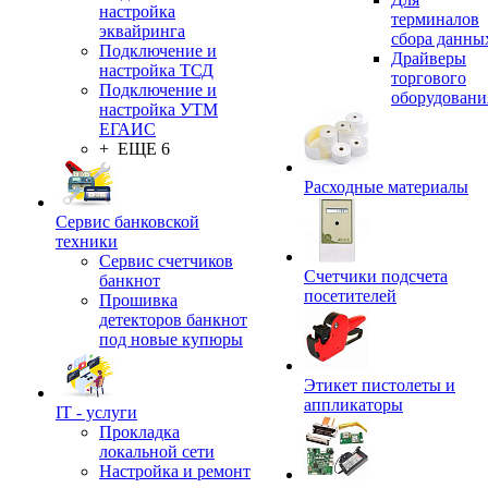
настройка
терминалов
эквайринга
сбора данны
Подключение и
Драйверы
настройка ТСД
торгового
Подключение и
оборудовани
настройка УТМ
ЕГАИС
+ ЕЩЕ 6
Расходные материалы
Сервис банковской
техники
Сервис счетчиков
Счетчики подсчета
банкнот
посетителей
Прошивка
детекторов банкнот
под новые купюры
Этикет пистолеты и
аппликаторы
IT - услуги
Прокладка
локальной сети
Настройка и ремонт