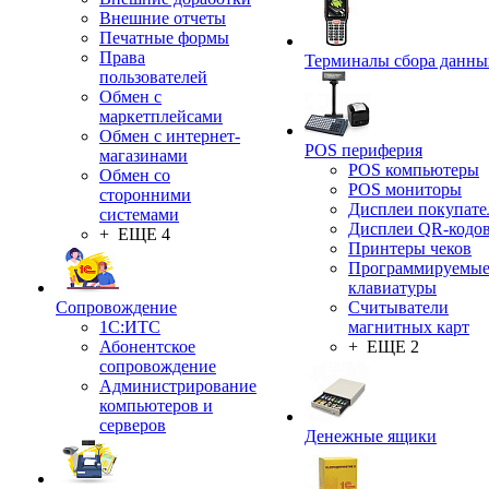
Внешние отчеты
Печатные формы
Права
Терминалы сбора данны
пользователей
Обмен с
маркетплейсами
Обмен с интернет-
POS периферия
магазинами
POS компьютеры
Обмен со
POS мониторы
сторонними
Дисплеи покупате
системами
Дисплеи QR-кодо
+ ЕЩЕ 4
Принтеры чеков
Программируемы
клавиатуры
Сопровождение
Считыватели
1C:ИТС
магнитных карт
Абонентское
+ ЕЩЕ 2
сопровождение
Администрирование
компьютеров и
серверов
Денежные ящики