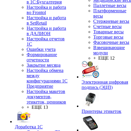
Медицинские вес
в 1С:Бухгалтерия
Паллетные весы
Настройка и работа
Платформенные
во Frontol
весы
Настройка и работа
Стержневые весы
в SetRetail
Счетные весы
Настройка и работа
Товарные весы
в ДАЛИОН
Торговые весы
Настройка отчетов
Фасовочные весы
1С
Взвешивающие
Ошибки учета
модули
Формирование
+ ЕЩЕ 12
отчетности
Закрытие месяца
Настройка обмена
между
конфигурациями 1С
Электронная цифровая
Предприятие
подпись (ЭЦП)
Настройка макетов
документов,
этикеток, ценников
+ ЕЩЕ 13
Принтеры этикеток
Доработка 1С