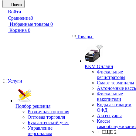
Поиск
Войти
Сравнение
0
Избранные товары
0
Корзина
0
Товары
ККМ Онлайн
Фискальные
регистраторы
Услуги
Смарт терминалы
Автономные касс
Фискальные
накопители
Коды активации
Подбор решения
ОФД
Розничная торговля
Аксессуары
Оптовая торговля
Кассы
Бухгалтерский учет
самообслуживани
Управление
+ ЕЩЕ 2
персоналом