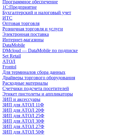
Программное обеспечение
1С:Предприятие
Бухгалтерский и налоговый учет
ИТС
Оптовая торговля
Розничная торговля и услуги
Электронная поставка
Интернет-магазины
DataMobile
DMcloud — DataMobile по подписке
Set Retail
АТОЛ
Frontol
Для терминалов сбора данных
Драйверы торгового оборудования
Расходные материалы
Счетчики подсчета посетителей
Этикет пистолеты и аппликаторы
ЗИП и аксессуары
ЗИП для АТОЛ 11Ф
ЗИП для АТОЛ 20Ф
ЗИП для АТОЛ 25Ф
ЗИП для АТОЛ 30Ф
ЗИП для АТОЛ 27Ф
ЗИП для АТОЛ 50Ф