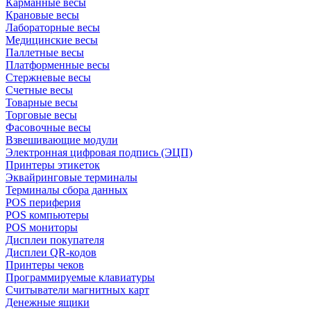
Карманные весы
Крановые весы
Лабораторные весы
Медицинские весы
Паллетные весы
Платформенные весы
Стержневые весы
Счетные весы
Товарные весы
Торговые весы
Фасовочные весы
Взвешивающие модули
Электронная цифровая подпись (ЭЦП)
Принтеры этикеток
Эквайринговые терминалы
Терминалы сбора данных
POS периферия
POS компьютеры
POS мониторы
Дисплеи покупателя
Дисплеи QR-кодов
Принтеры чеков
Программируемые клавиатуры
Считыватели магнитных карт
Денежные ящики