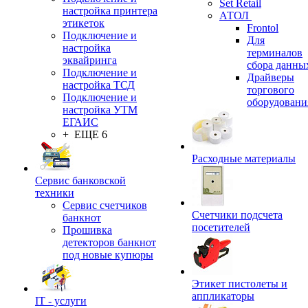
Set Retail
настройка принтера
АТОЛ
этикеток
Frontol
Подключение и
Для
настройка
терминалов
эквайринга
сбора данны
Подключение и
Драйверы
настройка ТСД
торгового
Подключение и
оборудовани
настройка УТМ
ЕГАИС
+ ЕЩЕ 6
Расходные материалы
Сервис банковской
техники
Сервис счетчиков
Счетчики подсчета
банкнот
посетителей
Прошивка
детекторов банкнот
под новые купюры
Этикет пистолеты и
аппликаторы
IT - услуги