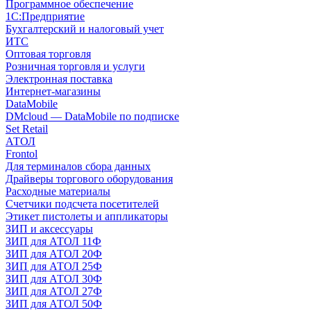
Программное обеспечение
1С:Предприятие
Бухгалтерский и налоговый учет
ИТС
Оптовая торговля
Розничная торговля и услуги
Электронная поставка
Интернет-магазины
DataMobile
DMcloud — DataMobile по подписке
Set Retail
АТОЛ
Frontol
Для терминалов сбора данных
Драйверы торгового оборудования
Расходные материалы
Счетчики подсчета посетителей
Этикет пистолеты и аппликаторы
ЗИП и аксессуары
ЗИП для АТОЛ 11Ф
ЗИП для АТОЛ 20Ф
ЗИП для АТОЛ 25Ф
ЗИП для АТОЛ 30Ф
ЗИП для АТОЛ 27Ф
ЗИП для АТОЛ 50Ф