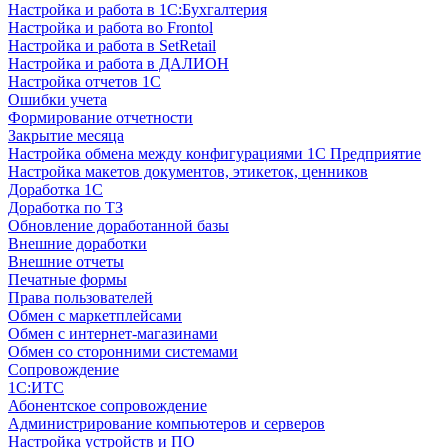
Настройка и работа в 1С:Бухгалтерия
Настройка и работа во Frontol
Настройка и работа в SetRetail
Настройка и работа в ДАЛИОН
Настройка отчетов 1С
Ошибки учета
Формирование отчетности
Закрытие месяца
Настройка обмена между конфигурациями 1С Предприятие
Настройка макетов документов, этикеток, ценников
Доработка 1С
Доработка по ТЗ
Обновление доработанной базы
Внешние доработки
Внешние отчеты
Печатные формы
Права пользователей
Обмен с маркетплейсами
Обмен с интернет-магазинами
Обмен со сторонними системами
Сопровождение
1C:ИТС
Абонентское сопровождение
Администрирование компьютеров и серверов
Настройка устройств и ПО