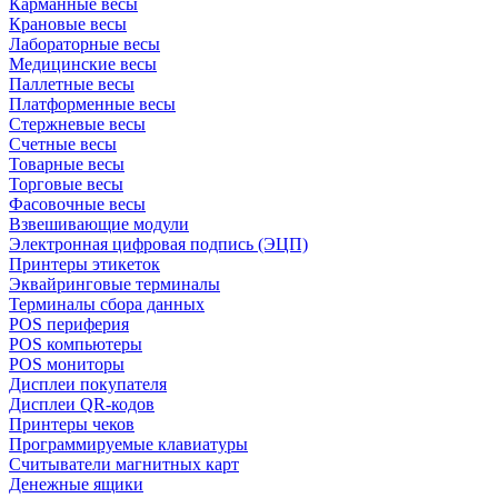
Карманные весы
Крановые весы
Лабораторные весы
Медицинские весы
Паллетные весы
Платформенные весы
Стержневые весы
Счетные весы
Товарные весы
Торговые весы
Фасовочные весы
Взвешивающие модули
Электронная цифровая подпись (ЭЦП)
Принтеры этикеток
Эквайринговые терминалы
Терминалы сбора данных
POS периферия
POS компьютеры
POS мониторы
Дисплеи покупателя
Дисплеи QR-кодов
Принтеры чеков
Программируемые клавиатуры
Считыватели магнитных карт
Денежные ящики