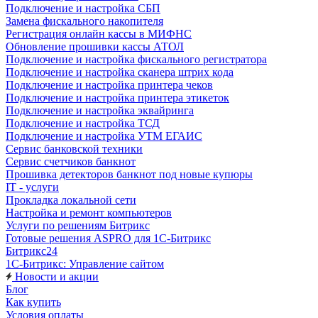
Подключение и настройка СБП
Замена фискального накопителя
Регистрация онлайн кассы в МИФНС
Обновление прошивки кассы АТОЛ
Подключение и настройка фискального регистратора
Подключение и настройка сканера штрих кода
Подключение и настройка принтера чеков
Подключение и настройка принтера этикеток
Подключение и настройка эквайринга
Подключение и настройка ТСД
Подключение и настройка УТМ ЕГАИС
Сервис банковской техники
Сервис счетчиков банкнот
Прошивка детекторов банкнот под новые купюры
IT - услуги
Прокладка локальной сети
Настройка и ремонт компьютеров
Услуги по решениям Битрикс
Готовые решения ASPRO для 1С-Битрикс
Битрикс24
1С-Битрикс: Управление сайтом
Новости и акции
Блог
Как купить
Условия оплаты