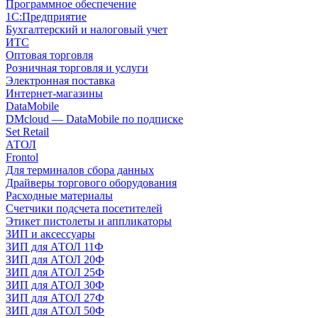
Программное обеспечение
1С:Предприятие
Бухгалтерский и налоговый учет
ИТС
Оптовая торговля
Розничная торговля и услуги
Электронная поставка
Интернет-магазины
DataMobile
DMcloud — DataMobile по подписке
Set Retail
АТОЛ
Frontol
Для терминалов сбора данных
Драйверы торгового оборудования
Расходные материалы
Счетчики подсчета посетителей
Этикет пистолеты и аппликаторы
ЗИП и аксессуары
ЗИП для АТОЛ 11Ф
ЗИП для АТОЛ 20Ф
ЗИП для АТОЛ 25Ф
ЗИП для АТОЛ 30Ф
ЗИП для АТОЛ 27Ф
ЗИП для АТОЛ 50Ф