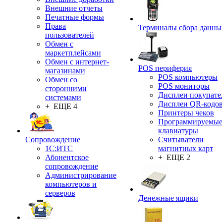
Внешние отчеты
Печатные формы
Права
Терминалы сбора данны
пользователей
Обмен с
маркетплейсами
Обмен с интернет-
POS периферия
магазинами
POS компьютеры
Обмен со
POS мониторы
сторонними
Дисплеи покупате
системами
Дисплеи QR-кодо
+ ЕЩЕ 4
Принтеры чеков
Программируемы
клавиатуры
Сопровождение
Считыватели
1C:ИТС
магнитных карт
Абонентское
+ ЕЩЕ 2
сопровождение
Администрирование
компьютеров и
серверов
Денежные ящики