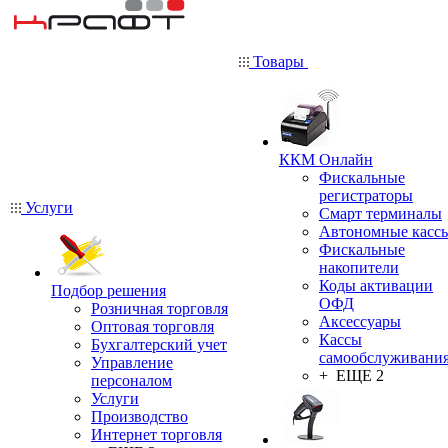
Товары
ККМ Онлайн
Фискальные
регистраторы
Услуги
Смарт терминалы
Автономные касс
Фискальные
накопители
Коды активации
Подбор решения
ОФД
Розничная торговля
Аксессуары
Оптовая торговля
Кассы
Бухгалтерский учет
самообслуживани
Управление
+ ЕЩЕ 2
персоналом
Услуги
Производство
Интернет торговля