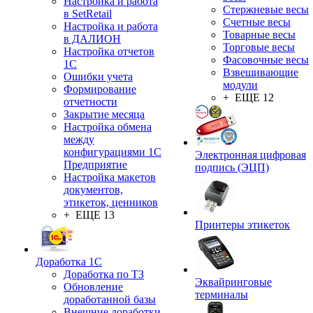
Настройка и работа
Стержневые весы
в SetRetail
Счетные весы
Настройка и работа
Товарные весы
в ДАЛИОН
Торговые весы
Настройка отчетов
Фасовочные весы
1С
Взвешивающие
Ошибки учета
модули
Формирование
+ ЕЩЕ 12
отчетности
Закрытие месяца
Настройка обмена
между
конфигурациями 1С
Электронная цифровая
Предприятие
подпись (ЭЦП)
Настройка макетов
документов,
этикеток, ценников
+ ЕЩЕ 13
Принтеры этикеток
Доработка 1С
Доработка по ТЗ
Эквайринговые
Обновление
терминалы
доработанной базы
Внешние доработки