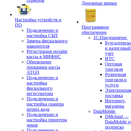
серверов
Денежные ящики
Настройка устройств и
ПО
Программное
Подключение и
обеспечение
настройка СБП
1С:Предприятие
Замена фискального
Бухгалтерск
накопителя
и налоговый
Регистрация онлайн
учет
кассы в МИФНС
ИТС
Обновление
Оптовая
прошивки кассы
торговля
АТОЛ
Розничная
Подключение и
торговля и
настройка
услуги
фискального
Электронная
регистратора
поставка
Подключение и
Интернет-
настройка сканера
магазины
штрих кода
DataMobile
Подключение и
DMcloud —
настройка принтера
DataMobile п
чеков
подписке
Подключение и