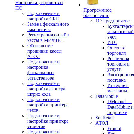
Настройка устройств и
ПО
Программное
Подключение и
обеспечение
настройка СБП
1С:Предприятие
Замена фискального
Бухгалтерск
накопителя
и налоговый
Регистрация онлайн
учет
кассы в МИФНС
ИТС
Обновление
Оптовая
прошивки кассы
торговля
АТОЛ
Розничная
Подключение и
торговля и
настройка
услуги
фискального
Электронная
регистратора
поставка
Подключение и
Интернет-
настройка сканера
магазины
штрих кода
DataMobile
Подключение и
DMcloud —
настройка принтера
DataMobile п
чеков
подписке
Подключение и
Set Retail
настройка принтера
АТОЛ
этикеток
Frontol
Подключение и
Для