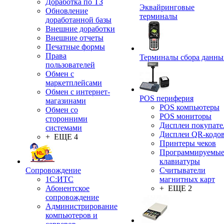
Доработка по ТЗ
Эквайринговые
Обновление
терминалы
доработанной базы
Внешние доработки
Внешние отчеты
Печатные формы
Права
Терминалы сбора данны
пользователей
Обмен с
маркетплейсами
Обмен с интернет-
POS периферия
магазинами
POS компьютеры
Обмен со
POS мониторы
сторонними
Дисплеи покупате
системами
Дисплеи QR-кодо
+ ЕЩЕ 4
Принтеры чеков
Программируемы
клавиатуры
Сопровождение
Считыватели
1C:ИТС
магнитных карт
Абонентское
+ ЕЩЕ 2
сопровождение
Администрирование
компьютеров и