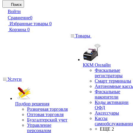
Поиск
Войти
Сравнение
0
Избранные товары
0
Корзина
0
Товары
ККМ Онлайн
Фискальные
регистраторы
Услуги
Смарт терминалы
Автономные касс
Фискальные
накопители
Коды активации
Подбор решения
ОФД
Розничная торговля
Аксессуары
Оптовая торговля
Кассы
Бухгалтерский учет
самообслуживани
Управление
+ ЕЩЕ 2
персоналом