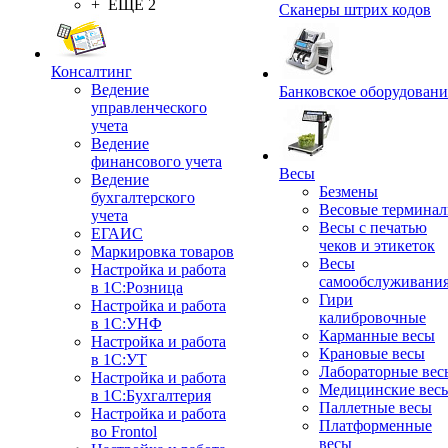
+ ЕЩЕ 2
Сканеры штрих кодов
Консалтинг
Ведение
Банковское оборудовани
управленческого
учета
Ведение
финансового учета
Весы
Ведение
Безмены
бухгалтерского
Весовые термина
учета
Весы с печатью
ЕГАИС
чеков и этикеток
Маркировка товаров
Весы
Настройка и работа
самообслуживани
в 1С:Розница
Гири
Настройка и работа
калибровочные
в 1С:УНФ
Карманные весы
Настройка и работа
Крановые весы
в 1С:УТ
Лабораторные вес
Настройка и работа
Медицинские вес
в 1С:Бухгалтерия
Паллетные весы
Настройка и работа
Платформенные
во Frontol
весы