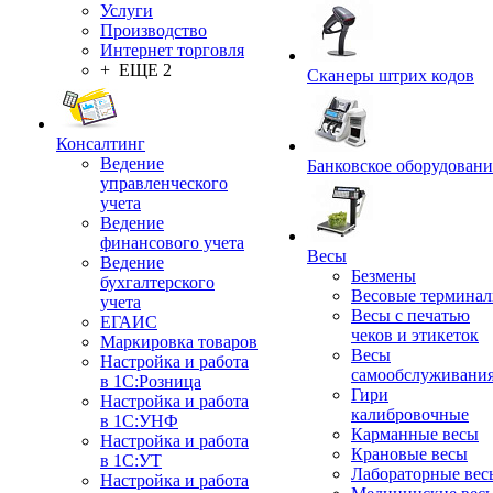
Услуги
Производство
Интернет торговля
+ ЕЩЕ 2
Сканеры штрих кодов
Консалтинг
Ведение
Банковское оборудовани
управленческого
учета
Ведение
финансового учета
Весы
Ведение
Безмены
бухгалтерского
Весовые термина
учета
Весы с печатью
ЕГАИС
чеков и этикеток
Маркировка товаров
Весы
Настройка и работа
самообслуживани
в 1С:Розница
Гири
Настройка и работа
калибровочные
в 1С:УНФ
Карманные весы
Настройка и работа
Крановые весы
в 1С:УТ
Лабораторные вес
Настройка и работа