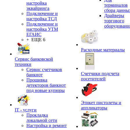
настройка
терминалов
эквайринга
сбора данны
Подключение и
Драйверы
настройка ТСД
торгового
Подключение и
оборудовани
настройка УТМ
ЕГАИС
+ ЕЩЕ 6
Расходные материалы
Сервис банковской
техники
Сервис счетчиков
Счетчики подсчета
банкнот
посетителей
Прошивка
детекторов банкнот
под новые купюры
Этикет пистолеты и
аппликаторы
IT - услуги
Прокладка
локальной сети
Настройка и ремонт