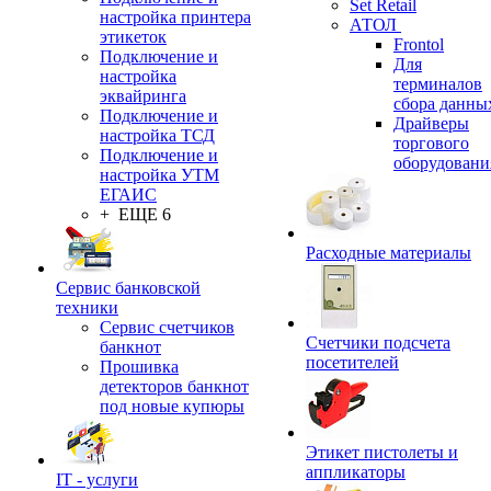
Set Retail
настройка принтера
АТОЛ
этикеток
Frontol
Подключение и
Для
настройка
терминалов
эквайринга
сбора данны
Подключение и
Драйверы
настройка ТСД
торгового
Подключение и
оборудовани
настройка УТМ
ЕГАИС
+ ЕЩЕ 6
Расходные материалы
Сервис банковской
техники
Сервис счетчиков
Счетчики подсчета
банкнот
посетителей
Прошивка
детекторов банкнот
под новые купюры
Этикет пистолеты и
аппликаторы
IT - услуги