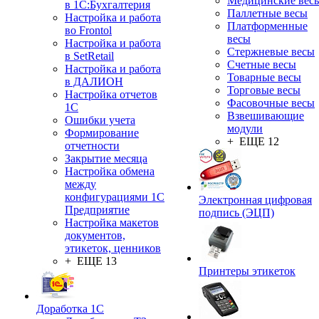
Медицинские вес
в 1С:Бухгалтерия
Паллетные весы
Настройка и работа
Платформенные
во Frontol
весы
Настройка и работа
Стержневые весы
в SetRetail
Счетные весы
Настройка и работа
Товарные весы
в ДАЛИОН
Торговые весы
Настройка отчетов
Фасовочные весы
1С
Взвешивающие
Ошибки учета
модули
Формирование
+ ЕЩЕ 12
отчетности
Закрытие месяца
Настройка обмена
между
конфигурациями 1С
Электронная цифровая
Предприятие
подпись (ЭЦП)
Настройка макетов
документов,
этикеток, ценников
+ ЕЩЕ 13
Принтеры этикеток
Доработка 1С