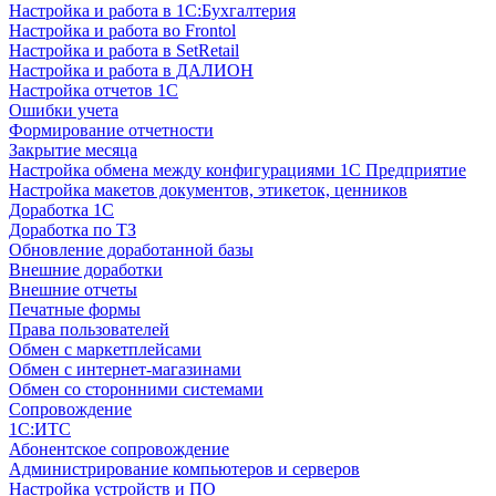
Настройка и работа в 1С:Бухгалтерия
Настройка и работа во Frontol
Настройка и работа в SetRetail
Настройка и работа в ДАЛИОН
Настройка отчетов 1С
Ошибки учета
Формирование отчетности
Закрытие месяца
Настройка обмена между конфигурациями 1С Предприятие
Настройка макетов документов, этикеток, ценников
Доработка 1С
Доработка по ТЗ
Обновление доработанной базы
Внешние доработки
Внешние отчеты
Печатные формы
Права пользователей
Обмен с маркетплейсами
Обмен с интернет-магазинами
Обмен со сторонними системами
Сопровождение
1C:ИТС
Абонентское сопровождение
Администрирование компьютеров и серверов
Настройка устройств и ПО