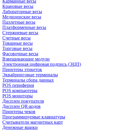
Карманные весы
Крановые весы
Лабораторные весы
Медицинские весы
Паллетные весы
Платформенные весы
Стержневые весы
Счетные весы
Товарные весы
Торговые весы
Фасовочные весы
Взвешивающие модули
Электронная цифровая подпись (ЭЦП)
Принтеры этикеток
Эквайринговые терминалы
Терминалы сбора данных
POS периферия
POS компьютеры
POS мониторы
Дисплеи покупателя
Дисплеи QR-кодов
Принтеры чеков
Программируемые клавиатуры
Считыватели магнитных карт
Денежные ящики