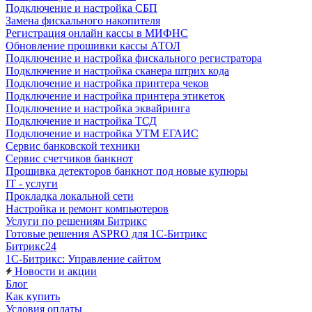
Подключение и настройка СБП
Замена фискального накопителя
Регистрация онлайн кассы в МИФНС
Обновление прошивки кассы АТОЛ
Подключение и настройка фискального регистратора
Подключение и настройка сканера штрих кода
Подключение и настройка принтера чеков
Подключение и настройка принтера этикеток
Подключение и настройка эквайринга
Подключение и настройка ТСД
Подключение и настройка УТМ ЕГАИС
Сервис банковской техники
Сервис счетчиков банкнот
Прошивка детекторов банкнот под новые купюры
IT - услуги
Прокладка локальной сети
Настройка и ремонт компьютеров
Услуги по решениям Битрикс
Готовые решения ASPRO для 1С-Битрикс
Битрикс24
1С-Битрикс: Управление сайтом
Новости и акции
Блог
Как купить
Условия оплаты