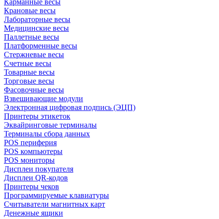
Карманные весы
Крановые весы
Лабораторные весы
Медицинские весы
Паллетные весы
Платформенные весы
Стержневые весы
Счетные весы
Товарные весы
Торговые весы
Фасовочные весы
Взвешивающие модули
Электронная цифровая подпись (ЭЦП)
Принтеры этикеток
Эквайринговые терминалы
Терминалы сбора данных
POS периферия
POS компьютеры
POS мониторы
Дисплеи покупателя
Дисплеи QR-кодов
Принтеры чеков
Программируемые клавиатуры
Считыватели магнитных карт
Денежные ящики