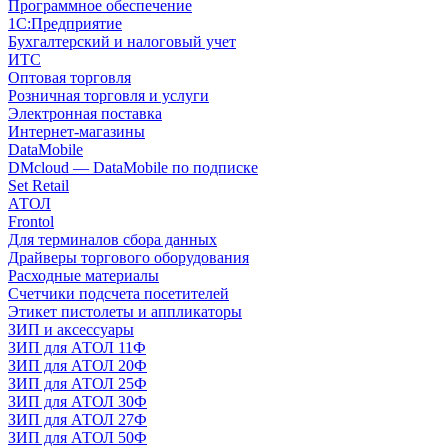
Программное обеспечение
1С:Предприятие
Бухгалтерский и налоговый учет
ИТС
Оптовая торговля
Розничная торговля и услуги
Электронная поставка
Интернет-магазины
DataMobile
DMcloud — DataMobile по подписке
Set Retail
АТОЛ
Frontol
Для терминалов сбора данных
Драйверы торгового оборудования
Расходные материалы
Счетчики подсчета посетителей
Этикет пистолеты и аппликаторы
ЗИП и аксессуары
ЗИП для АТОЛ 11Ф
ЗИП для АТОЛ 20Ф
ЗИП для АТОЛ 25Ф
ЗИП для АТОЛ 30Ф
ЗИП для АТОЛ 27Ф
ЗИП для АТОЛ 50Ф