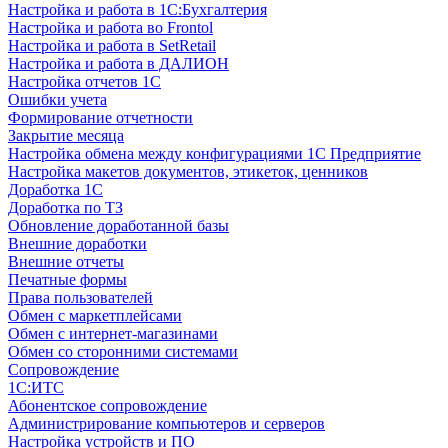
Настройка и работа в 1С:Бухгалтерия
Настройка и работа во Frontol
Настройка и работа в SetRetail
Настройка и работа в ДАЛИОН
Настройка отчетов 1С
Ошибки учета
Формирование отчетности
Закрытие месяца
Настройка обмена между конфигурациями 1С Предприятие
Настройка макетов документов, этикеток, ценников
Доработка 1С
Доработка по ТЗ
Обновление доработанной базы
Внешние доработки
Внешние отчеты
Печатные формы
Права пользователей
Обмен с маркетплейсами
Обмен с интернет-магазинами
Обмен со сторонними системами
Сопровождение
1C:ИТС
Абонентское сопровождение
Администрирование компьютеров и серверов
Настройка устройств и ПО