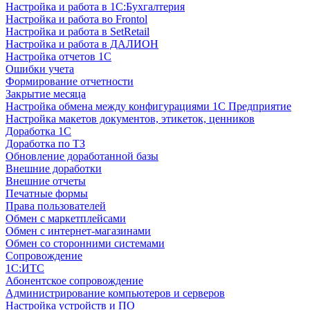
Настройка и работа в 1С:Бухгалтерия
Настройка и работа во Frontol
Настройка и работа в SetRetail
Настройка и работа в ДАЛИОН
Настройка отчетов 1С
Ошибки учета
Формирование отчетности
Закрытие месяца
Настройка обмена между конфигурациями 1С Предприятие
Настройка макетов документов, этикеток, ценников
Доработка 1С
Доработка по ТЗ
Обновление доработанной базы
Внешние доработки
Внешние отчеты
Печатные формы
Права пользователей
Обмен с маркетплейсами
Обмен с интернет-магазинами
Обмен со сторонними системами
Сопровождение
1C:ИТС
Абонентское сопровождение
Администрирование компьютеров и серверов
Настройка устройств и ПО