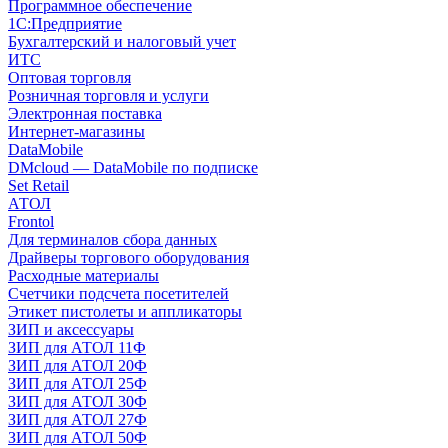
Программное обеспечение
1С:Предприятие
Бухгалтерский и налоговый учет
ИТС
Оптовая торговля
Розничная торговля и услуги
Электронная поставка
Интернет-магазины
DataMobile
DMcloud — DataMobile по подписке
Set Retail
АТОЛ
Frontol
Для терминалов сбора данных
Драйверы торгового оборудования
Расходные материалы
Счетчики подсчета посетителей
Этикет пистолеты и аппликаторы
ЗИП и аксессуары
ЗИП для АТОЛ 11Ф
ЗИП для АТОЛ 20Ф
ЗИП для АТОЛ 25Ф
ЗИП для АТОЛ 30Ф
ЗИП для АТОЛ 27Ф
ЗИП для АТОЛ 50Ф