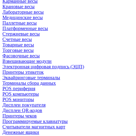
Карманные весы
Крановые весы
Лабораторные весы
Медицинские весы
Паллетные весы
Платформенные весы
Стержневые весы
Счетные весы
Товарные весы
Торговые весы
Фасовочные весы
Взвешивающие модули
Электронная цифровая подпись (ЭЦП)
Принтеры этикеток
Эквайринговые терминалы
Терминалы сбора данных
POS периферия
POS компьютеры
POS мониторы
Дисплеи покупателя
Дисплеи QR-кодов
Принтеры чеков
Программируемые клавиатуры
Считыватели магнитных карт
Денежные ящики